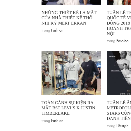
NHỮNG THIẾT KẾ LẠ MẮT
TUẦN LỄ T
CỦA NHÀ THIẾT KẾ THỔ
QUỐC TẾ V
NHĨ KỲ MERT ERKAN
ĐÔNG 2018
HOÀNH TRÁ
trong
Fashion
.
NỘI
trong
Fashion
.
TOÀN CẢNH SỰ KIỆN RA
TUẦN LỄ Ẩ
MẮT BST LEVI’S X JUSTIN
METROPOL
TIMBERLAKE
STARS CÙN
DANH TIẾ
trong
Fashion
.
trong
Lifestyle
.