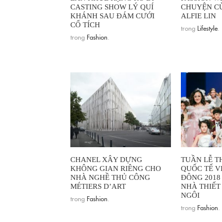
CASTING SHOW LÝ QUÍ
CHUYỆN CÙ
KHÁNH SAU ĐÁM CƯỚI
ALFIE LIN
CỔ TÍCH
trong
Lifestyle
.
trong
Fashion
.
CHANEL XÂY DỰNG
TUẦN LỄ T
KHÔNG GIAN RIÊNG CHO
QUỐC TẾ V
NHÀ NGHỀ THỦ CÔNG
ĐÔNG 2018
MÉTIERS D’ART
NHÀ THIẾT 
NGÔI
trong
Fashion
.
trong
Fashion
.