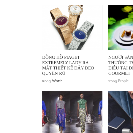
ĐỒNG HỒ PIAGET
NGƯỜI SÀN
EXTREMELY LADY RA
THƯỞNG T
MẮT THIẾT KẾ DÂY ĐEO
ĐIỆU TẠI Đ
QUYẾN RŨ
GOURMET
trong
Watch
.
trong People.