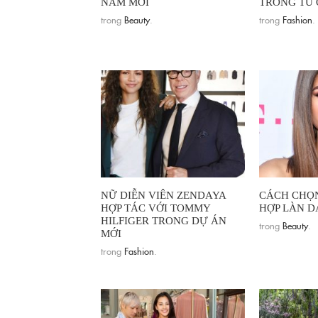
NĂM MỚI
TRONG TỦ
trong
Beauty
.
trong
Fashion
.
NỮ DIỄN VIÊN ZENDAYA
CÁCH CHỌ
HỢP TÁC VỚI TOMMY
HỢP LÀN D
HILFIGER TRONG DỰ ÁN
trong
Beauty
.
MỚI
trong
Fashion
.