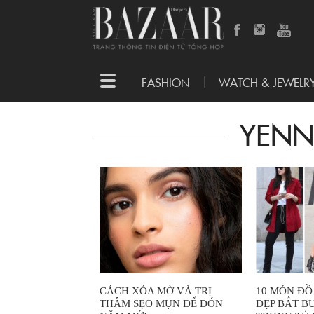
Toggle
FASHION
WATCH & JEWELR
navigation
YENN
CÁCH XÓA MỜ VÀ TRỊ
10 MÓN ĐỒ
THÂM SẸO MỤN ĐỂ ĐÓN
ĐẸP BẮT B