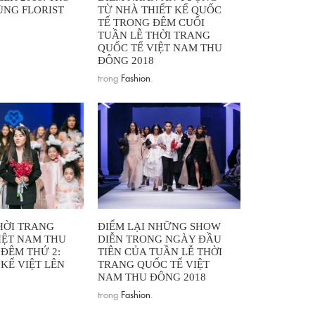
NG FLORIST
TỪ NHÀ THIẾT KẾ QUỐC
TẾ TRONG ĐÊM CUỐI
TUẦN LỄ THỜI TRANG
QUỐC TẾ VIỆT NAM THU
ĐÔNG 2018
trong
Fashion
.
HỜI TRANG
ĐIỂM LẠI NHỮNG SHOW
IỆT NAM THU
DIỄN TRONG NGÀY ĐẦU
 ĐÊM THỨ 2:
TIÊN CỦA TUẦN LỄ THỜI
KẾ VIỆT LÊN
TRANG QUỐC TẾ VIỆT
NAM THU ĐÔNG 2018
trong
Fashion
.