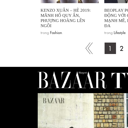
KENZO XUÂN – HÈ 2019:
BEOPLAY P6
MÃNH HỔ QUY ẨN,
ĐỘNG VỚI 
PHƯỢNG HOÀNG LÊN
MẠNH MẼ, 
NGÔI
ĐA
trong
Fashion
.
trong
Lifestyle
.
1
2