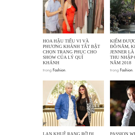
HOA HẬU TIỂU VI VÀ
KIẾM ĐƯỢC 
PHƯƠNG KHÁNH TẤT BẬT
ĐÔ/NĂM, K
CHỌN TRANG PHỤC CHO
JENNER LÀ
SHOW CỦA LÝ QUÍ
THU NHẬP 
KHÁNH
NĂM 2018
trong
Fashion
.
trong
Fashion
.
LAN KHUÊ RẠNG RỠ ĐI
PASSION WE