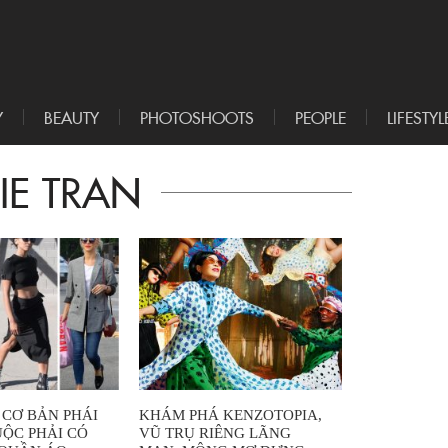
Y
BEAUTY
PHOTOSHOOTS
PEOPLE
LIFESTYL
IE TRAN
 CƠ BẢN PHÁI
KHÁM PHÁ KENZOTOPIA,
UỘC PHẢI CÓ
VŨ TRỤ RIÊNG LÃNG