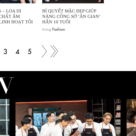
 – LOA DI
BÍ QUYẾT MẶC ĐẸP GIÚP
CHẤT ÂM
NÀNG CÔNG SỞ ‘ĂN GIAN’
LINH HOẠT TỐI
HẲN 10 TUỔI
trong
Fashion
.
3
4
5