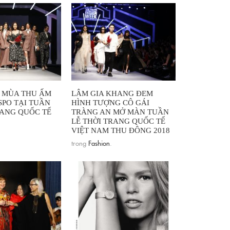
 MÙA THU ẤM
LÂM GIA KHANG ĐEM
SPO TẠI TUẦN
HÌNH TƯỢNG CÔ GÁI
RANG QUỐC TẾ
TRÀNG AN MỞ MÀN TUẦN
LỄ THỜI TRANG QUỐC TẾ
VIỆT NAM THU ĐÔNG 2018
trong
Fashion
.