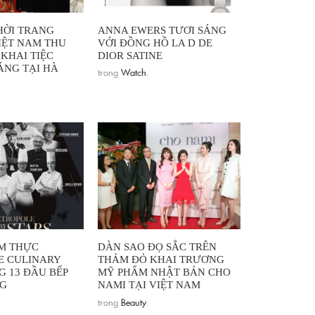
HỜI TRANG
ANNA EWERS TƯƠI SÁNG
IỆT NAM THU
VỚI ĐỒNG HỒ LA D DE
 KHAI TIỆC
DIOR SATINE
NG TẠI HÀ
trong
Watch
.
M THỰC
DÀN SAO ĐỌ SẮC TRÊN
E CULINARY
THẢM ĐỎ KHAI TRƯƠNG
G 13 ĐẦU BẾP
MỸ PHẨM NHẬT BẢN CHO
NG
NAMI TẠI VIỆT NAM
trong
Beauty
.