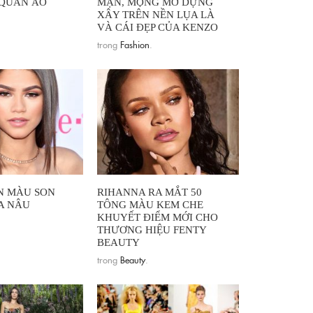
 QUẦN ÁO
MẠN, MỘNG MƠ DỰNG
XÂY TRÊN NỀN LỤA LÀ
VÀ CÁI ĐẸP CỦA KENZO
trong
Fashion
.
N MÀU SON
RIHANNA RA MẮT 50
A NÂU
TÔNG MÀU KEM CHE
KHUYẾT ĐIỂM MỚI CHO
THƯƠNG HIỆU FENTY
BEAUTY
trong
Beauty
.