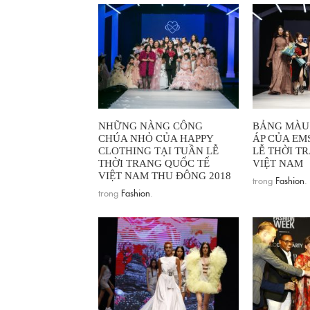
NHỮNG NÀNG CÔNG
BẢNG MÀU
CHÚA NHỎ CỦA HAPPY
ÁP CỦA EM
CLOTHING TẠI TUẦN LỄ
LỄ THỜI T
THỜI TRANG QUỐC TẾ
VIỆT NAM
VIỆT NAM THU ĐÔNG 2018
trong
Fashion
.
trong
Fashion
.