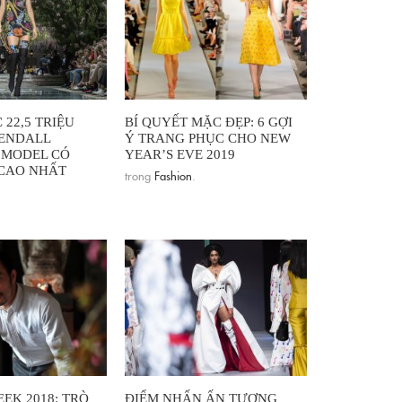
22,5 TRIỆU
BÍ QUYẾT MẶC ĐẸP: 6 GỢI
ENDALL
Ý TRANG PHỤC CHO NEW
 MODEL CÓ
YEAR’S EVE 2019
CAO NHẤT
trong
Fashion
.
EK 2018: TRÒ
ĐIỂM NHẤN ẤN TƯỢNG