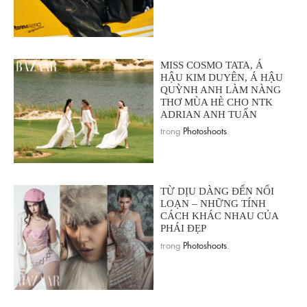
MISS COSMO TATA, Á
HẬU KIM DUYÊN, Á HẬU
QUỲNH ANH LÀM NÀNG
THƠ MÙA HÈ CHO NTK
ADRIAN ANH TUẤN
trong
Photoshoots
.
TỪ DỊU DÀNG ĐẾN NỔI
LOẠN – NHỮNG TÍNH
CÁCH KHÁC NHAU CỦA
PHÁI ĐẸP
trong
Photoshoots
.