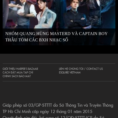
NHÓM QUANG HÙNG MASTERD VÀ CAPTAIN BOY
THÂU TÓM CÁC BXH NHẠC SỐ
GIỚI THIỆU HARPER’S BAZAAR
LIÊN HỆ CHÚNG TÔI / CONTACT US
CÁCH ĐẶT MUA TẠP CHÍ
ESQUIRE VIETNAM
CHÍNH SÁCH BẢO MẬT
Giấp phép số 03/GP-STTTT do Sở Thông Tin và Truyền Thông
TP Hồ Chí Minh cấp ngày 12 tháng 01 năm 2015
Quyết định sửa đổi, bổ sung số 12/QĐ-STTTT-ICP do Sở