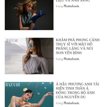
LIỆU VÀ ÁNH SÁNG
trong
Photoshoots
.
KHÁM PHÁ PHONG CẢNH
THUỴ SĨ VỚI MẶT HỒ
PHẲNG LẶNG VÀ NÚI
NON YÊN BÌNH
trong
Photoshoots
.
Á HẬU PHƯƠNG ANH TÁI
HIỆN TINH THẦN Á
ĐÔNG TRONG BỘ ẢNH
CỦA NGUYỄN DU
trong
Photoshoots
.