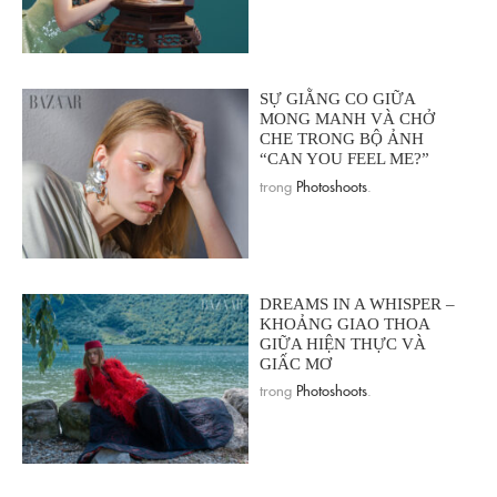
SỰ GIẰNG CO GIỮA
MONG MANH VÀ CHỞ
CHE TRONG BỘ ẢNH
“CAN YOU FEEL ME?”
trong
Photoshoots
.
DREAMS IN A WHISPER –
KHOẢNG GIAO THOA
GIỮA HIỆN THỰC VÀ
GIẤC MƠ
trong
Photoshoots
.