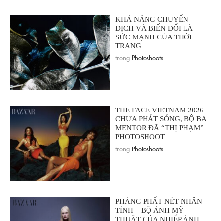
KHẢ NĂNG CHUYỂN
DỊCH VÀ BIẾN ĐỔI LÀ
SỨC MẠNH CỦA THỜI
TRANG
trong
Photoshoots
.
THE FACE VIETNAM 2026
CHƯA PHÁT SÓNG, BỘ BA
MENTOR ĐÃ “THỊ PHẠM”
PHOTOSHOOT
trong
Photoshoots
.
PHẢNG PHẤT NÉT NHÂN
TÍNH – BỘ ẢNH MỸ
THUẬT CỦA NHIẾP ẢNH