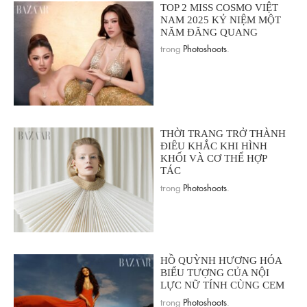
TOP 2 MISS COSMO VIỆT
NAM 2025 KỶ NIỆM MỘT
NĂM ĐĂNG QUANG
trong
Photoshoots
.
THỜI TRANG TRỞ THÀNH
ĐIÊU KHẮC KHI HÌNH
KHỐI VÀ CƠ THỂ HỢP
TÁC
trong
Photoshoots
.
HỒ QUỲNH HƯƠNG HÓA
BIỂU TƯỢNG CỦA NỘI
LỰC NỮ TÍNH CÙNG CEM
trong
Photoshoots
.