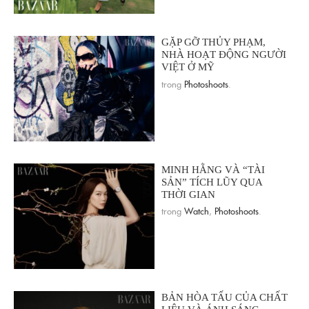
GẶP GỠ THỦY PHẠM,
NHÀ HOẠT ĐỘNG NGƯỜI
VIỆT Ở MỸ
trong
Photoshoots
.
MINH HẰNG VÀ “TÀI
SẢN” TÍCH LŨY QUA
THỜI GIAN
trong
Watch
,
Photoshoots
.
BẢN HÒA TẤU CỦA CHẤT