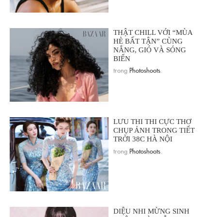
THẬT CHILL VỚI “MÙA
HÈ BẤT TẬN” CÙNG
NẮNG, GIÓ VÀ SÓNG
BIỂN
trong
Photoshoots
.
LƯU THI THI CỰC THƠ
CHỤP ẢNH TRONG TIẾT
TRỜI 38C HÀ NỘI
trong
Photoshoots
.
DIỆU NHI MỪNG SINH