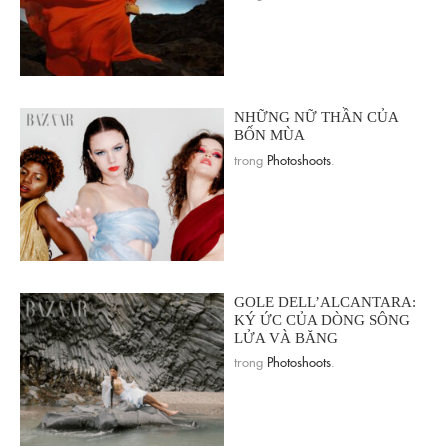
NHỮNG NỮ THẦN CỦA
BỐN MÙA
trong
Photoshoots
.
GOLE DELL’ALCANTARA:
KÝ ỨC CỦA DÒNG SÔNG
LỬA VÀ BĂNG
trong
Photoshoots
.