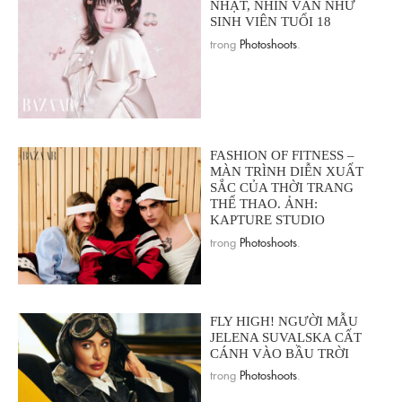
NHẬT, NHÌN VẪN NHƯ
SINH VIÊN TUỔI 18
trong
Photoshoots
.
FASHION OF FITNESS –
MÀN TRÌNH DIỄN XUẤT
SẮC CỦA THỜI TRANG
THỂ THAO. ẢNH:
KAPTURE STUDIO
trong
Photoshoots
.
FLY HIGH! NGƯỜI MẪU
JELENA SUVALSKA CẤT
CÁNH VÀO BẦU TRỜI
trong
Photoshoots
.