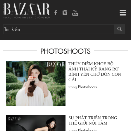
Tog
navi
PHOTOSHOOTS
THÚY DIỄM KHOE BỘ
ẢNH THAI KỲ RẠNG RỠ,
BÌNH YÊN CHỜ ĐÓN CON
GÁI
trong
Photoshoots
.
SỰ PHÁT TRIỂN TRONG
THẾ GIỚI NỘI TÂM
trong
Photoshoots
.