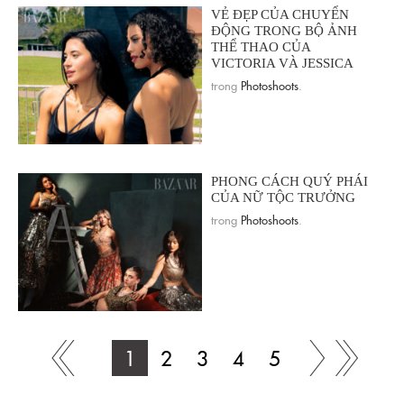
VẺ ĐẸP CỦA CHUYỂN
ĐỘNG TRONG BỘ ẢNH
THỂ THAO CỦA
VICTORIA VÀ JESSICA
trong
Photoshoots
.
PHONG CÁCH QUÝ PHÁI
CỦA NỮ TỘC TRƯỞNG
trong
Photoshoots
.
1
2
3
4
5