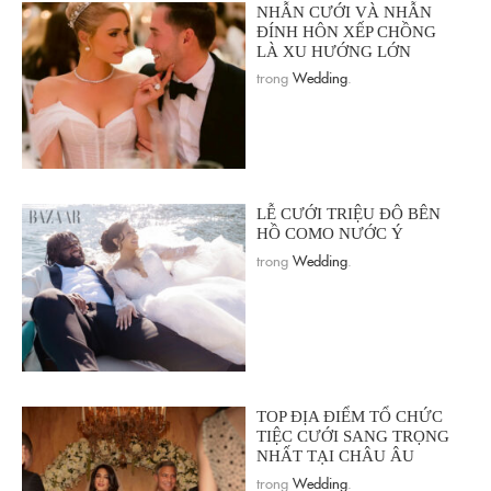
NHẪN CƯỚI VÀ NHẪN
ĐÍNH HÔN XẾP CHỒNG
LÀ XU HƯỚNG LỚN
trong
Wedding
.
LỄ CƯỚI TRIỆU ĐÔ BÊN
HỒ COMO NƯỚC Ý
trong
Wedding
.
TOP ĐỊA ĐIỂM TỔ CHỨC
TIỆC CƯỚI SANG TRỌNG
NHẤT TẠI CHÂU ÂU
trong
Wedding
.