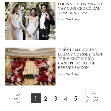
LOUIS VUITTON MAY ĐO
VÁY CƯỚI CHO CÔ DÂU
YAYA URASSAYA
trong
Wedding
.
TRIỂN LÃM CƯỚI THE
LEGACY ODYSSEY: HÀNH
TRÌNH KHỞI NGUỒN
HẠNH PHÚC TẠI THE
REVERIE SAIGON
trong
Wedding
.
1
2
3
4
5