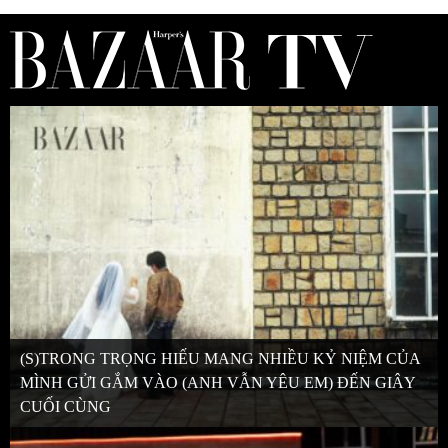
(S)TRONG TRỌNG HIẾU MANG NHIỀU KỶ NIỆM CỦA
MÌNH GỬI GẮM VÀO (ANH VẪN YÊU EM) ĐẾN GIÂY
CUỐI CÙNG