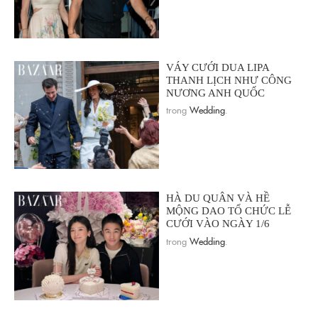
VÁY CƯỚI DUA LIPA
THANH LỊCH NHƯ CÔNG
NƯƠNG ANH QUỐC
trong
Wedding
.
HÀ DU QUÂN VÀ HỀ
MỘNG DAO TỔ CHỨC LỄ
CƯỚI VÀO NGÀY 1/6
trong
Wedding
.