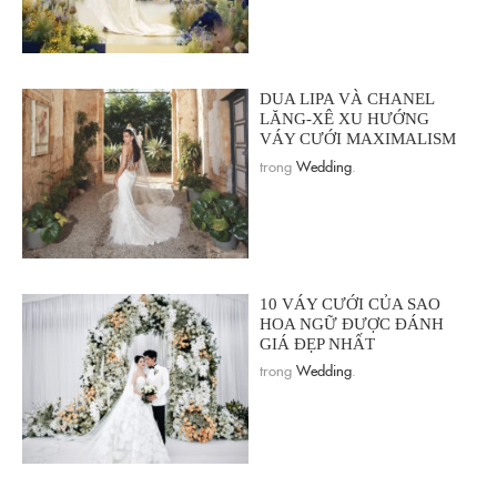
DUA LIPA VÀ CHANEL
LĂNG-XÊ XU HƯỚNG
VÁY CƯỚI MAXIMALISM
trong
Wedding
.
10 VÁY CƯỚI CỦA SAO
HOA NGỮ ĐƯỢC ĐÁNH
GIÁ ĐẸP NHẤT
trong
Wedding
.