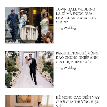
TOWN HALL WEDDING
LÀ GÌ MÀ ĐƯỢC DUA
LIPA, CHARLI XCX LỰA
CHỌN?
trong
Wedding
.
PARIS HILTON, HỀ MỘNG
DAO CHUNG NHIẾP ẢNH
GIA CHỤP HÌNH CƯỚI
trong
Wedding
.
HỀ MỘNG DAO DIỆN VÁY
CƯỚI CỦA THƯƠNG HIỆU
VIỆT