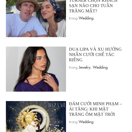
TURNER CHỌN KHÁCH
SẠN NÀO CHO TUẦN
TRĂNG MẬT?
trong
Wedding
.
DUA LIPA VÀ XU HƯỚNG
NHẪN CƯỚI CHẾ TÁC
RIÊNG
trong
Jewelry
,
Wedding
.
ĐÁM CƯỚI MINH PHẠM –
ÁI TĂNG: KHI MẶT
TRĂNG ÔM MẶT TRỜI
trong
Wedding
.