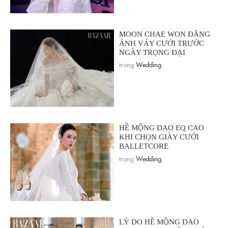
MOON CHAE WON ĐĂNG
ẢNH VÁY CƯỚI TRƯỚC
NGÀY TRỌNG ĐẠI
trong
Wedding
.
HỀ MỘNG DAO EQ CAO
KHI CHỌN GIÀY CƯỚI
BALLETCORE
trong
Wedding
.
LÝ DO HỀ MỘNG DAO