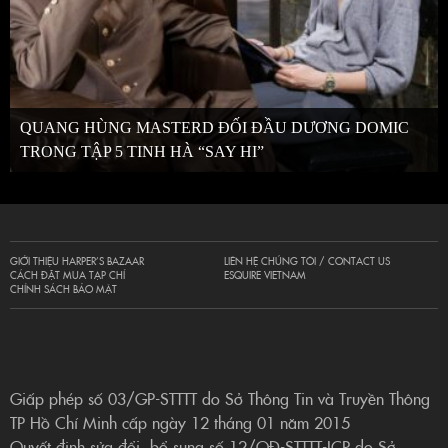
QUANG HÙNG MASTERD ĐỐI ĐẦU DƯƠNG DOMIC
TRONG TẬP 5 TINH HÀ “SAY HI”
GIỚI THIỆU HARPER’S BAZAAR
LIÊN HỆ CHÚNG TÔI / CONTACT US
CÁCH ĐẶT MUA TẠP CHÍ
ESQUIRE VIETNAM
CHÍNH SÁCH BẢO MẬT
Giấp phép số 03/GP-STTTT do Sở Thông Tin và Truyền Thông
TP Hồ Chí Minh cấp ngày 12 tháng 01 năm 2015
Quyết định sửa đổi, bổ sung số 12/QĐ-STTTT-ICP do Sở