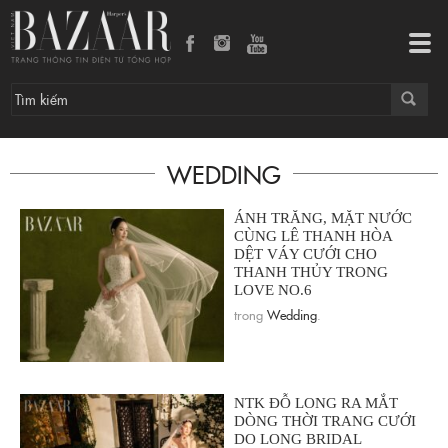
Tog
navi
WEDDING
ÁNH TRĂNG, MẶT NƯỚC
CÙNG LÊ THANH HÒA
DỆT VÁY CƯỚI CHO
THANH THỦY TRONG
LOVE NO.6
trong
Wedding
.
NTK ĐỖ LONG RA MẮT
DÒNG THỜI TRANG CƯỚI
DO LONG BRIDAL