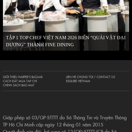
TẬP 1 TOP CHEF VIỆT NAM 2026 BIẾN “QUÁI VẬT ĐẠI
DƯƠNG” THÀNH FINE DINING
GIỚI THIỆU HARPER’S BAZAAR
LIÊN HỆ CHÚNG TÔI / CONTACT US
CÁCH ĐẶT MUA TẠP CHÍ
ESQUIRE VIETNAM
CHÍNH SÁCH BẢO MẬT
Giấp phép số 03/GP-STTTT do Sở Thông Tin và Truyền Thông
TP Hồ Chí Minh cấp ngày 12 tháng 01 năm 2015
Quyết định sửa đổi, bổ sung số 12/QĐ-STTTT-ICP do Sở