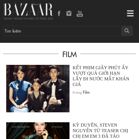
Tog
navi
FILM
KẾT PHIM GIÂY PHÚT ẤY
VƯỢT QUÁ GIỚI HẠN
LẤY ĐI NƯỚC MẮT KHÁN
GIẢ
trong
Film
.
KỲ DUYÊN, STEVEN
NGUYỄN TỪ TEASER CHỊ
CHỊ EM EM 3 ĐÃ TÁO