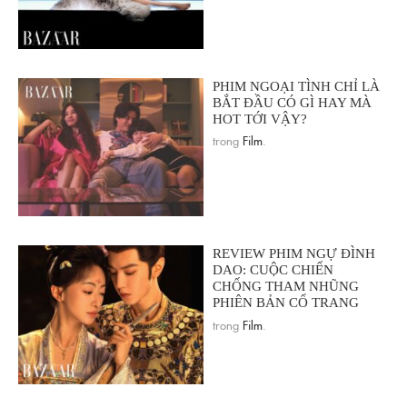
PHIM NGOẠI TÌNH CHỈ LÀ
BẮT ĐẦU CÓ GÌ HAY MÀ
HOT TỚI VẬY?
trong
Film
.
REVIEW PHIM NGỰ ĐÌNH
DAO: CUỘC CHIẾN
CHỐNG THAM NHŨNG
PHIÊN BẢN CỔ TRANG
trong
Film
.