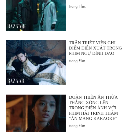
trong
Film
.
TRẦN TRIẾT VIỄN GHI
ĐIỂM DIỄN XUẤT TRONG
PHIM NGỰ ĐÌNH DAO
trong
Film
.
ĐOÀN THIÊN ÂN THỪA
THẮNG XÔNG LÊN
TRONG ĐIỆN ẢNH VỚI
PHIM HÀI TRINH THÁM
“ÁN MẠNG KARAOKE”
trong
Film
.