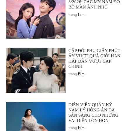
8/2026: CÁC MỸ NAM ĐỔ
BỘ MÀN ẢNH NHỎ
trong
Film
.
CẶP ĐÔI PHỤ GIÂY PHÚT
ẤY VƯỢT QUÁ GIỚI HẠN
HẤP DẪN VƯỢT CẶP
CHÍNH
trong
Film
.
DIỄN VIÊN QUÁN KỲ
NAM LÝ HỒNG ÂN ĐÃ
SẴN SÀNG CHO NHỮNG
VAI DIỄN LỚN HƠN
trong
Film
.