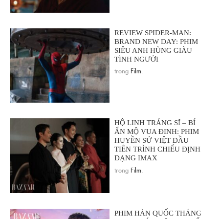
REVIEW SPIDER-MAN:
BRAND NEW DAY: PHIM
SIÊU ANH HÙNG GIÀU
TÌNH NGƯỜI
trong
Film
.
HỘ LINH TRÁNG SĨ – BÍ
ẨN MỘ VUA ĐINH: PHIM
HUYỀN SỬ VIỆT ĐẦU
TIÊN TRÌNH CHIẾU ĐỊNH
DẠNG IMAX
trong
Film
.
PHIM HÀN QUỐC THÁNG