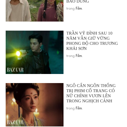
BAO DUNG
trong
Film
.
TRẦN VỸ ĐÌNH SAU 10
NĂM VẪN GIỮ VỮNG
PHONG ĐỘ CHO TRƯƠNG
KHẢI SƠN
trong
Film
.
NGÔ CẨN NGÔN THỐNG
TRỊ PHIM CỔ TRANG CÓ
NỮ CHÍNH VƯƠN LÊN
TRONG NGHỊCH CẢNH
trong
Film
.