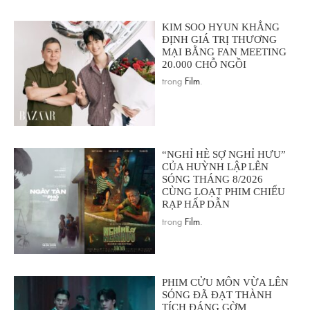
KIM SOO HYUN KHẲNG
ĐỊNH GIÁ TRỊ THƯƠNG
MẠI BẰNG FAN MEETING
20.000 CHỖ NGỒI
trong
Film
.
“NGHỈ HÈ SỢ NGHỈ HƯU”
CỦA HUỲNH LẬP LÊN
SÓNG THÁNG 8/2026
CÙNG LOẠT PHIM CHIẾU
RẠP HẤP DẪN
trong
Film
.
PHIM CỬU MÔN VỪA LÊN
SÓNG ĐÃ ĐẠT THÀNH
TÍCH ĐÁNG GỜM