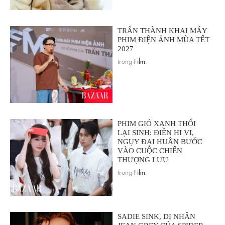
TRẤN THÀNH KHAI MÁY
PHIM ĐIỆN ẢNH MÙA TẾT
2027
trong
Film
.
PHIM GIÓ XANH THỔI
LẠI SINH: ĐIỀN HI VI,
NGỤY ĐẠI HUÂN BƯỚC
VÀO CUỘC CHIẾN
THƯỢNG LƯU
trong
Film
.
SADIE SINK, DỊ NHÂN