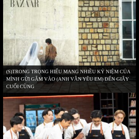
(S)TRONG TRỌNG HIẾU MANG NHIỀU KỶ NIỆM CỦA
MÌNH GỬI GẮM VÀO (ANH VẪN YÊU EM) ĐẾN GIÂY
CUỐI CÙNG