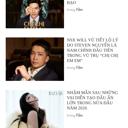
BẠO
trong
Film
.
NSX WILL VŨ TIẾT LỘ LÝ
DO STEVEN NGUYỄN LÀ
NAM CHÍNH ĐẦU TIÊN
TRONG VŨ TRỤ “CHỊ CHỊ
EM EM”
trong
Film
.
NHẬM MẪN SAU NHỮNG
VAI DIỄN TẠO DẤU ẤN
LỚN TRONG NỬA ĐẦU
NĂM 2026
trong
Film
.