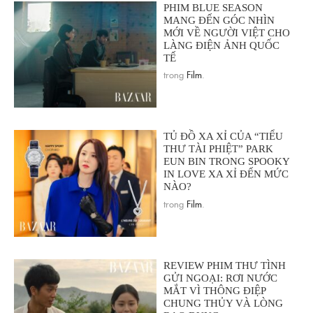
PHIM BLUE SEASON
MANG ĐẾN GÓC NHÌN
MỚI VỀ NGƯỜI VIỆT CHO
LÀNG ĐIỆN ẢNH QUỐC
TẾ
trong
Film
.
TỦ ĐỒ XA XỈ CỦA “TIỂU
THƯ TÀI PHIỆT” PARK
EUN BIN TRONG SPOOKY
IN LOVE XA XỈ ĐẾN MỨC
NÀO?
trong
Film
.
REVIEW PHIM THƯ TÌNH
GỬI NGOẠI: RƠI NƯỚC
MẮT VÌ THÔNG ĐIỆP
CHUNG THỦY VÀ LÒNG