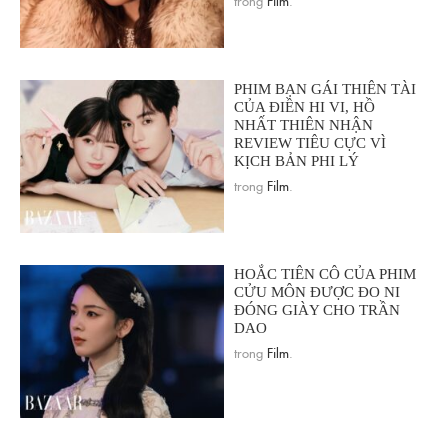
PHIM BẠN GÁI THIÊN TÀI
CỦA ĐIỀN HI VI, HỒ
NHẤT THIÊN NHẬN
REVIEW TIÊU CỰC VÌ
KỊCH BẢN PHI LÝ
trong
Film
.
HOẮC TIÊN CÔ CỦA PHIM
CỬU MÔN ĐƯỢC ĐO NI
ĐÓNG GIÀY CHO TRẦN
DAO
trong
Film
.