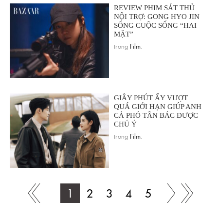
REVIEW PHIM SÁT THỦ
NỘI TRỢ: GONG HYO JIN
SỐNG CUỘC SỐNG “HAI
MẶT”
trong
Film
.
GIÂY PHÚT ẤY VƯỢT
QUÁ GIỚI HẠN GIÚP ANH
CẢ PHÓ TÂN BÁC ĐƯỢC
CHÚ Ý
trong
Film
.
1
2
3
4
5