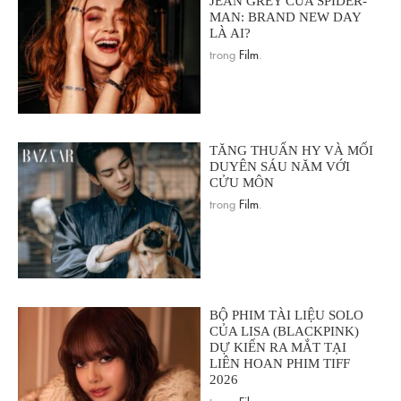
JEAN GREY CỦA SPIDER-
MAN: BRAND NEW DAY
LÀ AI?
trong
Film
.
TĂNG THUẤN HY VÀ MỐI
DUYÊN SÁU NĂM VỚI
CỬU MÔN
trong
Film
.
BỘ PHIM TÀI LIỆU SOLO
CỦA LISA (BLACKPINK)
DỰ KIẾN RA MẮT TẠI
LIÊN HOAN PHIM TIFF
2026
trong
Film
.