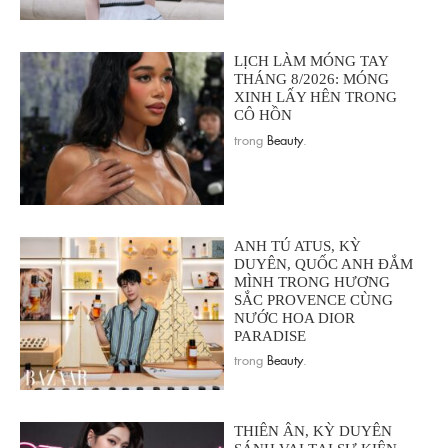
LỊCH LÀM MÓNG TAY
THÁNG 8/2026: MÓNG
XINH LẤY HÊN TRONG
CÔ HỒN
trong
Beauty
.
ANH TÚ ATUS, KỲ
DUYÊN, QUỐC ANH ĐẮM
MÌNH TRONG HƯƠNG
SẮC PROVENCE CÙNG
NƯỚC HOA DIOR
PARADISE
trong
Beauty
.
THIÊN ÂN, KỲ DUYÊN