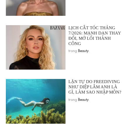
LỊCH CẮT TÓC THÁNG
7/2026: MẠNH DẠN THAY
ĐỔI, MỞ LỐI THÀNH
CÔNG
trong
Beauty
.
LẶN TỰ DO FREEDIVING
NHƯ DIỆP LÂM ANH LÀ
GÌ, LÀM SAO NHẬP MÔN?
trong
Beauty
.