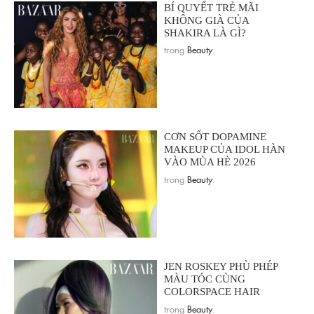
BÍ QUYẾT TRẺ MÃI
KHÔNG GIÀ CỦA
SHAKIRA LÀ GÌ?
trong
Beauty
.
CƠN SỐT DOPAMINE
MAKEUP CỦA IDOL HÀN
VÀO MÙA HÈ 2026
trong
Beauty
.
JEN ROSKEY PHÙ PHÉP
MÀU TÓC CÙNG
COLORSPACE HAIR
trong
Beauty
.