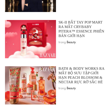
SK-II BẮT TAY POP MART
RA MẮT CRYBABY
PITERA™ ESSENCE PHIÊN
BẢN GIỚI HẠN
trong
Beauty
.
BATH & BODY WORKS RA
MẮT BỘ SƯU TẬP GIỚI
HẠN PEACH BLOSSOM &
NECTAR RỰC RỠ SẮC HÈ
trong
Beauty
.