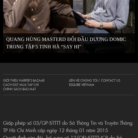
QUANG HÙNG MASTERD ĐỐI ĐẦU DƯƠNG DOMIC
TRONG TẬP 5 TINH HÀ “SAY HI”
GIỚI THIỆU HARPER’S BAZAAR
LIÊN HỆ CHÚNG TÔI / CONTACT US
CÁCH ĐẶT MUA TẠP CHÍ
ESQUIRE VIETNAM
CHÍNH SÁCH BẢO MẬT
Giấp phép số 03/GP-STTTT do Sở Thông Tin và Truyền Thông
TP Hồ Chí Minh cấp ngày 12 tháng 01 năm 2015
Quyết định sửa đổi, bổ sung số 12/QĐ-STTTT-ICP do Sở