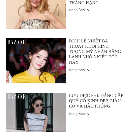
THĂNG HẠNG
trong
Beauty
.
ĐỊCH LỆ NHIỆT BA
THOÁT KHỎI HÌNH
TƯỢNG MỸ NHÂN BĂNG
LÃNH NHỜ 5 KIỂU TÓC
NÀY
trong
Beauty
.
LƯU DIỆC PHI: ĐẲNG CẤP
QUÝ CÔ XINH ĐẸP, GIÀU
CÓ VÀ HÀO PHÓNG
trong
Beauty
.