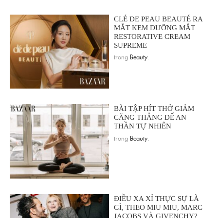
CLÉ DE PEAU BEAUTÉ RA
MẮT KEM DƯỠNG MẮT
RESTORATIVE CREAM
SUPREME
trong
Beauty
.
BÀI TẬP HÍT THỞ GIẢM
CĂNG THẲNG ĐỂ AN
THẦN TỰ NHIÊN
trong
Beauty
.
ĐIỀU XA XỈ THỰC SỰ LÀ
GÌ, THEO MIU MIU, MARC
JACOBS VÀ GIVENCHY?