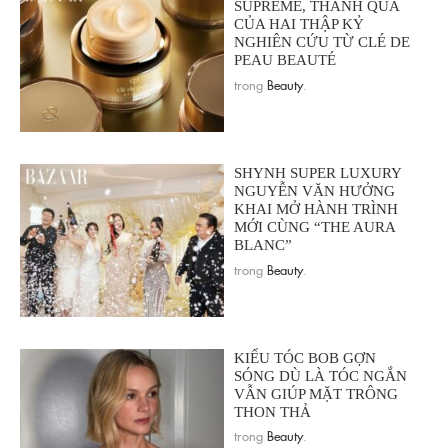
SUPREME, THÀNH QUẢ
CỦA HAI THẬP KỶ
NGHIÊN CỨU TỪ CLÉ DE
PEAU BEAUTÉ
trong
Beauty
.
SHYNH SUPER LUXURY
NGUYỄN VĂN HƯỞNG
KHAI MỞ HÀNH TRÌNH
MỚI CÙNG “THE AURA
BLANC”
trong
Beauty
.
KIỂU TÓC BOB GỢN
SÓNG DÙ LÀ TÓC NGẮN
VẪN GIÚP MẶT TRÔNG
THON THẢ
trong
Beauty
.