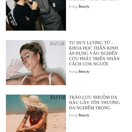
trong
Beauty
.
TƯ DUY LƯỢNG TỬ –
KHOA HỌC THẦN KINH
ÁP DỤNG VÀO NGHIÊN
CỨU PHÁT TRIỂN NHÂN
CÁCH CON NGƯỜI
trong
Beauty
.
TRÀO LƯU NHUỘM DA
NÂU GÂY TỔN THƯƠNG
DA NGHIÊM TRỌNG
trong
Beauty
.