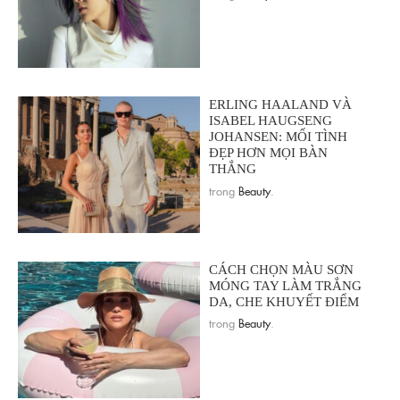
ERLING HAALAND VÀ
ISABEL HAUGSENG
JOHANSEN: MỐI TÌNH
ĐẸP HƠN MỌI BÀN
THẮNG
trong
Beauty
.
CÁCH CHỌN MÀU SƠN
MÓNG TAY LÀM TRẮNG
DA, CHE KHUYẾT ĐIỂM
trong
Beauty
.