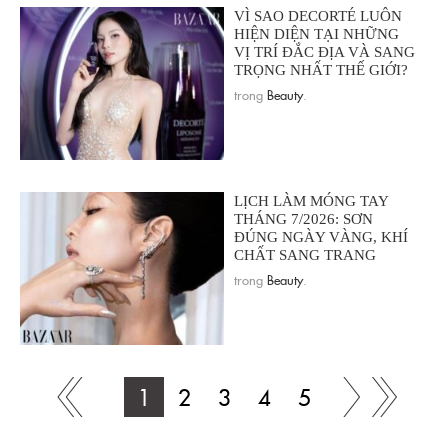
VÌ SAO DECORTÉ LUÔN
HIỆN DIỆN TẠI NHỮNG
VỊ TRÍ ĐẮC ĐỊA VÀ SANG
TRỌNG NHẤT THẾ GIỚI?
trong
Beauty
.
LỊCH LÀM MÓNG TAY
THÁNG 7/2026: SƠN
ĐÚNG NGÀY VÀNG, KHÍ
CHẤT SANG TRANG
trong
Beauty
.
1
2
3
4
5