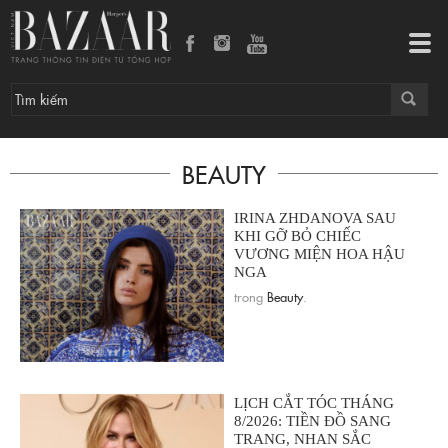
Tog
navi
BEAUTY
IRINA ZHDANOVA SAU
KHI GỠ BỎ CHIẾC
VƯƠNG MIỆN HOA HẬU
NGA
trong
Beauty
.
LỊCH CẮT TÓC THÁNG
8/2026: TIỀN ĐỒ SANG
TRANG, NHAN SẮC