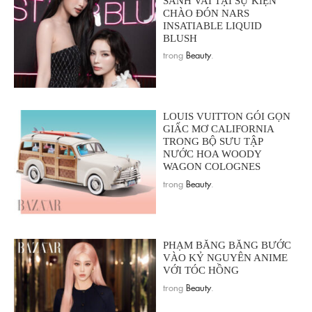
SÁNH VAI TẠI SỰ KIỆN
CHÀO ĐÓN NARS
INSATIABLE LIQUID
BLUSH
trong
Beauty
.
LOUIS VUITTON GÓI GỌN
GIẤC MƠ CALIFORNIA
TRONG BỘ SƯU TẬP
NƯỚC HOA WOODY
WAGON COLOGNES
trong
Beauty
.
PHẠM BĂNG BĂNG BƯỚC
VÀO KỶ NGUYÊN ANIME
VỚI TÓC HỒNG
trong
Beauty
.