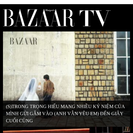
(S)TRONG TRỌNG HIẾU MANG NHIỀU KỶ NIỆM CỦA
MÌNH GỬI GẮM VÀO (ANH VẪN YÊU EM) ĐẾN GIÂY
CUỐI CÙNG