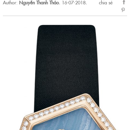
Author:
Nguyễn Thanh Thảo
.
16-07-2018.
chia sẻ
sẻ
Fac