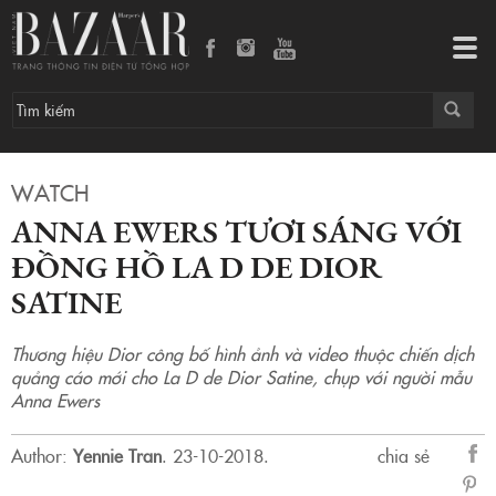
Anna Ewers tươi sáng với đồng hồ La D de Dior Satine
Tog
navi
WATCH
ANNA EWERS TƯƠI SÁNG VỚI
ĐỒNG HỒ LA D DE DIOR
SATINE
Thương hiệu Dior công bố hình ảnh và video thuộc chiến dịch
quảng cáo mới cho La D de Dior Satine, chụp với người mẫu
Anna Ewers
Author:
Yennie Tran
.
23-10-2018.
chia sẻ
sẻ