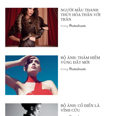
NGƯỜI MẪU THANH
THỦY HÓA THÂN VỚI
TRĂN
trong
Photoshoots
.
BỘ ẢNH: THÁM HIỂM
VÙNG ĐẤT MỚI
trong
Photoshoots
.
BỘ ẢNH: CỔ ĐIỂN LÀ
VĨNH CỬU