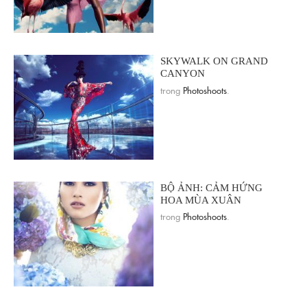
SKYWALK ON GRAND
CANYON
trong
Photoshoots
.
BỘ ẢNH: CẢM HỨNG
HOA MÙA XUÂN
trong
Photoshoots
.