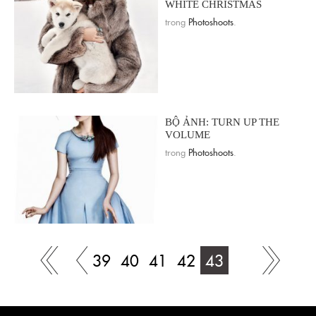
WHITE CHRISTMAS
trong
Photoshoots
.
BỘ ẢNH: TURN UP THE
VOLUME
trong
Photoshoots
.
39
40
41
42
43