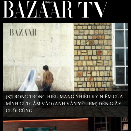
(S)TRONG TRỌNG HIẾU MANG NHIỀU KỶ NIỆM CỦA
MÌNH GỬI GẮM VÀO (ANH VẪN YÊU EM) ĐẾN GIÂY
CUỐI CÙNG