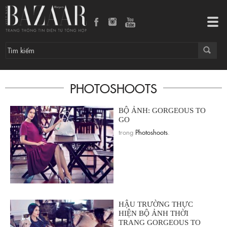
Tog
navi
PHOTOSHOOTS
BỘ ẢNH: GORGEOUS TO
GO
trong
Photoshoots
.
HẬU TRƯỜNG THỰC
HIỆN BỘ ẢNH THỜI
TRANG GORGEOUS TO