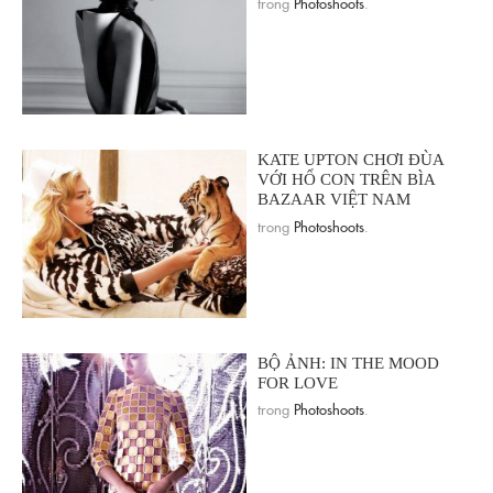
trong
Photoshoots
.
KATE UPTON CHƠI ĐÙA
VỚI HỔ CON TRÊN BÌA
BAZAAR VIỆT NAM
trong
Photoshoots
.
BỘ ẢNH: IN THE MOOD
FOR LOVE
trong
Photoshoots
.