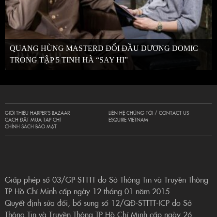
QUANG HÙNG MASTERD ĐỐI ĐẦU DƯƠNG DOMIC
TRONG TẬP 5 TINH HÀ “SAY HI”
GIỚI THIỆU HARPER’S BAZAAR
LIÊN HỆ CHÚNG TÔI / CONTACT US
CÁCH ĐẶT MUA TẠP CHÍ
ESQUIRE VIETNAM
CHÍNH SÁCH BẢO MẬT
Giấp phép số 03/GP-STTTT do Sở Thông Tin và Truyền Thông
TP Hồ Chí Minh cấp ngày 12 tháng 01 năm 2015
Quyết định sửa đổi, bổ sung số 12/QĐ-STTTT-ICP do Sở
Thông Tin và Truyền Thông TP Hồ Chí Minh cấp ngày 26