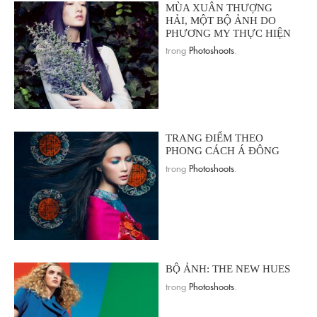
MÙA XUÂN THƯỢNG
HẢI, MỘT BỘ ẢNH DO
PHƯƠNG MY THỰC HIỆN
trong
Photoshoots
.
TRANG ĐIỂM THEO
PHONG CÁCH Á ĐÔNG
trong
Photoshoots
.
BỘ ẢNH: THE NEW HUES
trong
Photoshoots
.