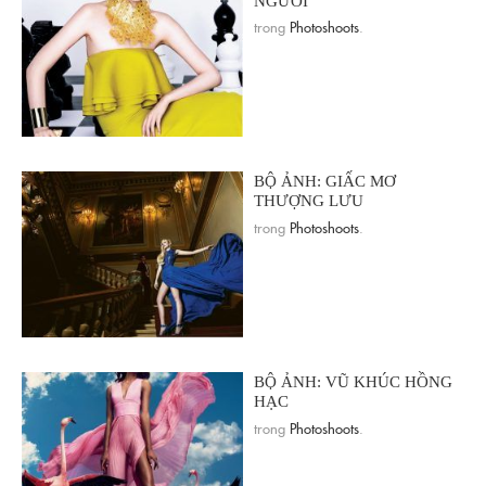
NGƯỜI
trong
Photoshoots
.
BỘ ẢNH: GIẤC MƠ
THƯỢNG LƯU
trong
Photoshoots
.
BỘ ẢNH: VŨ KHÚC HỒNG
HẠC
trong
Photoshoots
.