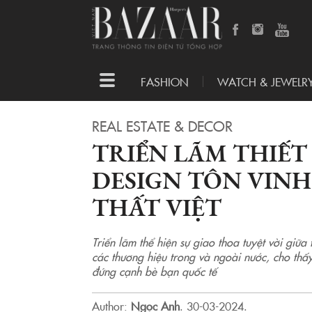
Toggle
FASHION
WATCH & JEWELR
navigation
REAL ESTATE & DECOR
TRIỂN LÃM THIẾT 
DESIGN TÔN VINH
THẤT VIỆT
Triển lãm thể hiện sự giao thoa tuyệt vời giữa
các thương hiệu trong và ngoài nước, cho thấy
đứng cạnh bè bạn quốc tế
Author:
Ngọc Anh
.
30-03-2024.