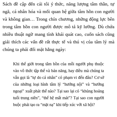
Sách đề cập đến cái tôi ý thức, năng lượng tâm thần, tự
ngã, cá nhân hóa và mối quan hệ giữa tâm hồn con người
và không gian… Trong chín chương, những động lực bên
trong tâm hồn con người được mô tả kỹ lưỡng. Dù chứa
nhiều thuật ngữ mang tính khái quát cao, cuốn sách cũng
giải thích các vấn đề rất thực tế và thú vị của tâm lý mà
chúng ta phải đối mặt hằng ngày:
Khi thế giới trong tâm hồn của mỗi người phụ thuộc
vào vô thức tập thể và bản năng, hay điều mà chúng ta
vẫn gọi là “tự do cá nhân” có phạm vi đến đâu? Cơ sở
của những loại hình tâm lý “hướng nội” và “hướng
ngoại” xuất phát thế nào? Tại sao lại có “khủng hoảng
tuổi trung niên”, “thế hệ mất mát”? Tại sao con người
buộc phải tạo ra “mặt nạ” khi tiếp xúc với xã hội?