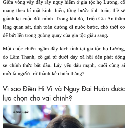
Giữa vòng vây đầy rẫy nguy hiểm ở gia tộc họ Lương, cô
mang theo bí mật kinh thiên, từng bước tính toán, thề sẽ
giành lại cuộc đời mình. Trong khi đó, Triệu Gia An thầm
lặng quan sát, tính toán đường đi nước bước, chờ thời cơ
để bứt lên trong guồng quay của gia tộc giàu sang.
Một cuộc chiến ngầm đầy kịch tính tại gia tộc họ Lương,
do Lâm Thanh, cô gái từ dưới đáy xã hội đến phát động
sẽ chính thức bắt đầu. Lấy yếu đấu mạnh, cuối cùng ai
mới là người trở thành kẻ chiến thắng?
Vì sao Điền Hi Vi và Ngụy Đại Huân được
lựa chọn cho vai chính?