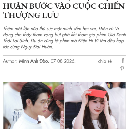
HUÂN BƯỚC VÀO CUỘC CHIẾN
THƯỢNG LƯU
Thêm một lần nữa thử sức một mình sắm hai vai, Điền Hi Vi
đang cho thấy tham vọng bứt phá khi tham gia phim Gió Xanh
Thổi Lại Sinh. Dự án cũng là phim mà Điền Hi Vi lần đầu hợp
tác cùng Ngụy Đại Huân.
Author:
Minh Anh Đào
.
07-08-2026.
chia sẻ
sẻ
Fac