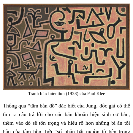
Tranh bìa: Intention (1938) của Paul Klee
Thông qua “tấm bản đồ” đặc biệt của Jung, độc giả có thể
tìm ra câu trả lời cho các băn khoăn hiện sinh cơ bản,
thêm vào đó sẽ tôn trọng và hiểu rõ hơn những bí ẩn tối
hậu của tâm hồn, bởi “số phận bắt nguồn từ bên trong