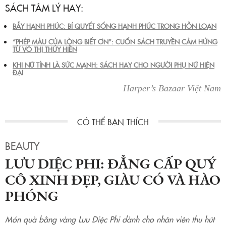
SÁCH TÂM LÝ HAY:
BẪY HẠNH PHÚC: BÍ QUYẾT SỐNG HẠNH PHÚC TRONG HỖN LOẠN
“PHÉP MÀU CỦA LÒNG BIẾT ƠN”: CUỐN SÁCH TRUYỀN CẢM HỨNG
TỪ VÕ THỊ THÚY HIỀN
KHI NỮ TÍNH LÀ SỨC MẠNH: SÁCH HAY CHO NGƯỜI PHỤ NỮ HIỆN
ĐẠI
Harper’s Bazaar Việt Nam
BEAUTY
LƯU DIỆC PHI: ĐẲNG CẤP QUÝ
CÔ XINH ĐẸP, GIÀU CÓ VÀ HÀO
PHÓNG
Món quà bằng vàng Lưu Diệc Phi dành cho nhân viên thu hút