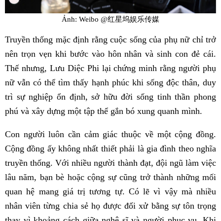
Ảnh: Weibo @红星坞娱乐传媒
Truyền thống mặc định rằng cuộc sống của phụ nữ chỉ trở
nên trọn vẹn khi bước vào hôn nhân và sinh con đẻ cái.
Thế nhưng, Lưu Diệc Phi lại chứng minh rằng người phụ
nữ vẫn có thể tìm thấy hạnh phúc khi sống độc thân, duy
trì sự nghiệp ổn định, sở hữu đời sống tinh thần phong
phú và xây dựng một tập thể gắn bó xung quanh mình.
Con người luôn cần cảm giác thuộc về một cộng đồng.
Cộng đồng ấy không nhất thiết phải là gia đình theo nghĩa
truyền thống. Với nhiều người thành đạt, đội ngũ làm việc
lâu năm, bạn bè hoặc cộng sự cũng trở thành những mối
quan hệ mang giá trị tương tự. Có lẽ vì vậy mà nhiều
nhân viên từng chia sẻ họ được đối xử bằng sự tôn trọng
thay vì khoảng cách giữa nghệ sĩ và người phục vụ. Khi