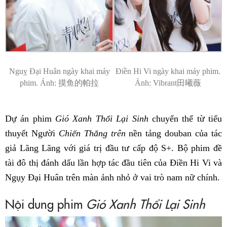
Nguỵ Đại Huân ngày khai máy
Điền Hi Vi ngày khai máy phim.
phim. Ảnh: 摸鱼的帕拉
Ảnh: Vibrant田曦薇
Dự án phim
Gió Xanh Thổi Lại Sinh
chuyển thể từ tiểu
thuyết Người
Chiến Thắng trên
nền tảng douban của tác
giả Lãng Lãng với giá trị đầu tư cấp độ S+. Bộ phim đề
tài đô thị đánh dấu lần hợp tác đầu tiên của Điền Hi Vi và
Ngụy Đại Huân trên màn ảnh nhỏ ở vai trò nam nữ chính.
Nội dung phim
Gió Xanh Thổi Lại Sinh