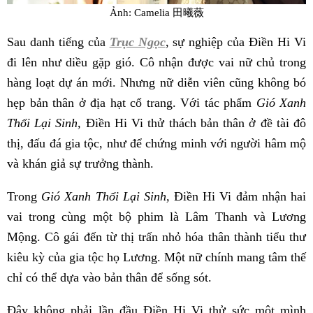
Ảnh: Camelia 田曦薇
Sau danh tiếng của
Trục Ngọc
, sự nghiệp của Điền Hi Vi
đi lên như diều gặp gió. Cô nhận được vai nữ chủ trong
hàng loạt dự án mới. Nhưng nữ diễn viên cũng không bó
hẹp bản thân ở địa hạt cổ trang. Với tác phẩm
Gió Xanh
Thổi Lại Sinh,
Điền Hi Vi thử thách bản thân ở đề tài đô
thị, đấu đá gia tộc, như để chứng minh với người hâm mộ
và khán giả sự trưởng thành.
Trong
Gió Xanh Thổi Lại Sinh,
Điền Hi Vi đảm nhận hai
vai trong cùng một bộ phim là Lâm Thanh và Lương
Mộng. Cô gái đến từ thị trấn nhỏ hóa thân thành tiểu thư
kiêu kỳ của gia tộc họ Lương. Một nữ chính mang tâm thế
chỉ có thể dựa vào bản thân để sống sót.
Đây không phải lần đầu Điền Hi Vi thử sức một mình