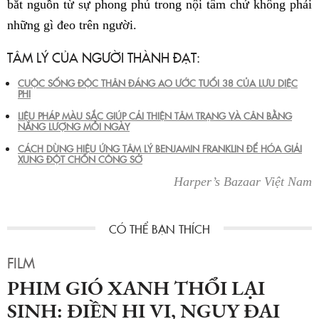
bắt nguồn từ sự phong phú trong nội tâm chứ không phải
những gì đeo trên người.
TÂM LÝ CỦA NGƯỜI THÀNH ĐẠT:
CUỘC SỐNG ĐỘC THÂN ĐÁNG AO ƯỚC TUỔI 38 CỦA LƯU DIỆC
PHI
LIỆU PHÁP MÀU SẮC GIÚP CẢI THIỆN TÂM TRẠNG VÀ CÂN BẰNG
NĂNG LƯỢNG MỖI NGÀY
CÁCH DÙNG HIỆU ỨNG TÂM LÝ BENJAMIN FRANKLIN ĐỂ HÓA GIẢI
XUNG ĐỘT CHỐN CÔNG SỞ
Harper’s Bazaar Việt Nam
FILM
PHIM GIÓ XANH THỔI LẠI
SINH: ĐIỀN HI VI, NGỤY ĐẠI