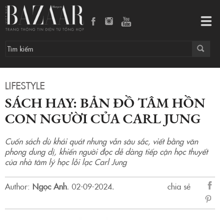
Sách hay: Bản đồ tâm hồn con người của Carl Jung
Tog
navi
LIFESTYLE
SÁCH HAY: BẢN ĐỒ TÂM HỒN
CON NGƯỜI CỦA CARL JUNG
Cuốn sách dù khái quát nhưng vẫn sâu sắc, viết bằng văn
phong dung dị, khiến người đọc dễ dàng tiếp cận học thuyết
của nhà tâm lý học lỗi lạc Carl Jung
Author:
Ngọc Anh
.
02-09-2024.
chia sẻ
sẻ
Fac