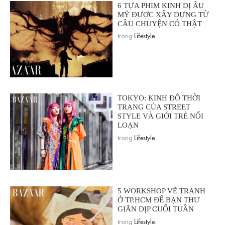
6 TỰA PHIM KINH DỊ ÂU
MỸ ĐƯỢC XÂY DỰNG TỪ
CÂU CHUYỆN CÓ THẬT
trong
Lifestyle
.
TOKYO: KINH ĐÔ THỜI
TRANG CỦA STREET
STYLE VÀ GIỚI TRẺ NỔI
LOẠN
trong
Lifestyle
.
5 WORKSHOP VẼ TRANH
Ở TP.HCM ĐỂ BẠN THƯ
GIÃN DỊP CUỐI TUẦN
trong
Lifestyle
.