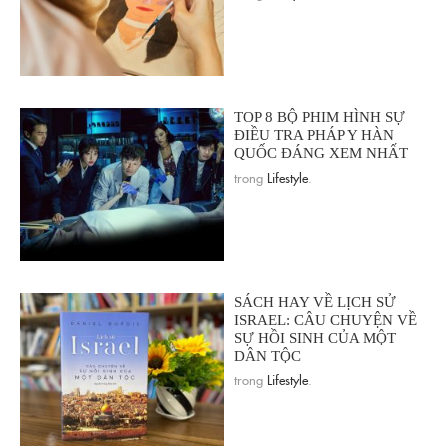
TOP 8 BỘ PHIM HÌNH SỰ
ĐIỀU TRA PHÁP Y HÀN
QUỐC ĐÁNG XEM NHẤT
trong
Lifestyle
.
SÁCH HAY VỀ LỊCH SỬ
ISRAEL: CÂU CHUYỆN VỀ
SỰ HỒI SINH CỦA MỘT
DÂN TỘC
trong
Lifestyle
.