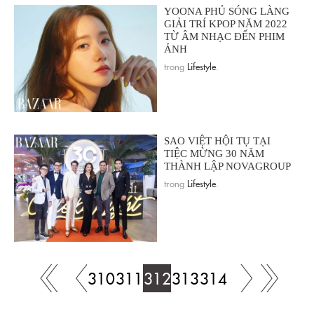
YOONA PHỦ SÓNG LÀNG
GIẢI TRÍ KPOP NĂM 2022
TỪ ÂM NHẠC ĐẾN PHIM
ẢNH
trong
Lifestyle
.
SAO VIỆT HỘI TỤ TẠI
TIỆC MỪNG 30 NĂM
THÀNH LẬP NOVAGROUP
trong
Lifestyle
.
310
311
312
313
314