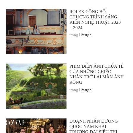
ROLEX CÔNG BỐ
CHƯƠNG TRÌNH SÁNG
KIẾN NGHỆ THUẬT 2023
– 2024
trong
Lifestyle
.
PHIM ĐIỆN ẢNH CHÚA TỂ
CỦA NHỮNG CHIẾC
NHẪN TRỞ LẠI MÀN ẢNH
RỘNG
trong
Lifestyle
.
DOANH NHÂN DƯƠNG
QUỐC NAM KHAI
TRƯƠNG ĐẠI SIÊU THỊ