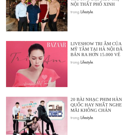
NỘI THẤT PHỐ XINH
trong
Lifestyle
.
LIVESHOW TRI ÂM CỦA
MỸ TÂM TẠI HÀ NỘI ĐÃ
BÁN RA HƠN 15.000 VÉ
trong
Lifestyle
.
20 BÀI NHẠC PHIM HÀN
QUỐC HAY NHẤT NGHE
MÃI KHÔNG CHÁN
trong
Lifestyle
.