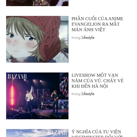
PHẦN CUỐI CỦA ANIME
EVANGELION RA MẮT
MÀN ẢNH VIỆT
trong
Lifestyle
.
LIVESHOW MỘT VẠN
NĂM CỦA VŨ. CHÁY VÉ
KHI ĐẾN HÀ NỘI
trong
Lifestyle
.
Ý NGHĨA CỦA TU VIỆN