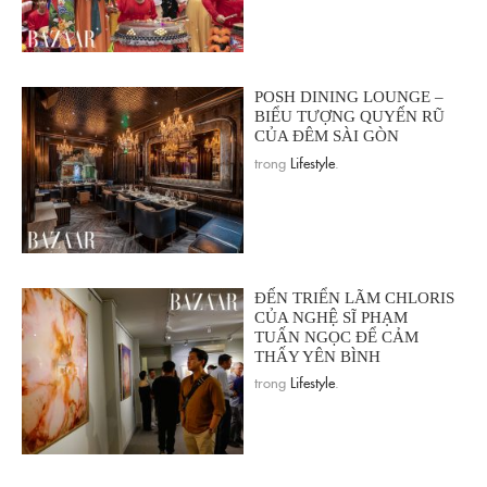
POSH DINING LOUNGE –
BIỂU TƯỢNG QUYẾN RŨ
CỦA ĐÊM SÀI GÒN
trong
Lifestyle
.
ĐẾN TRIỂN LÃM CHLORIS
CỦA NGHỆ SĨ PHẠM
TUẤN NGỌC ĐỂ CẢM
THẤY YÊN BÌNH
trong
Lifestyle
.