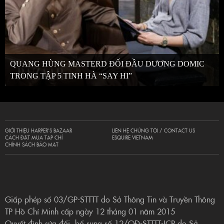
QUANG HÙNG MASTERD ĐỐI ĐẦU DƯƠNG DOMIC
TRONG TẬP 5 TINH HÀ “SAY HI”
GIỚI THIỆU HARPER’S BAZAAR
LIÊN HỆ CHÚNG TÔI / CONTACT US
CÁCH ĐẶT MUA TẠP CHÍ
ESQUIRE VIETNAM
CHÍNH SÁCH BẢO MẬT
Giấp phép số 03/GP-STTTT do Sở Thông Tin và Truyền Thông
TP Hồ Chí Minh cấp ngày 12 tháng 01 năm 2015
Quyết định sửa đổi, bổ sung số 12/QĐ-STTTT-ICP do Sở