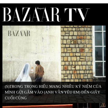
(S)TRONG TRỌNG HIẾU MANG NHIỀU KỶ NIỆM CỦA
MÌNH GỬI GẮM VÀO (ANH VẪN YÊU EM) ĐẾN GIÂY
CUỐI CÙNG