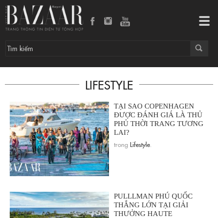
Tog
navi
LIFESTYLE
TẠI SAO COPENHAGEN
ĐƯỢC ĐÁNH GIÁ LÀ THỦ
PHỦ THỜI TRANG TƯƠNG
LAI?
trong
Lifestyle
.
PULLLMAN PHÚ QUỐC
THẮNG LỚN TẠI GIẢI
THƯỞNG HAUTE