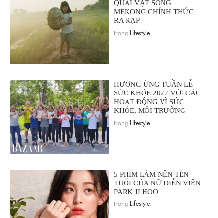
QUÁI VẬT SÔNG
MEKONG CHÍNH THỨC
RA RẠP
trong
Lifestyle
.
HƯỞNG ỨNG TUẦN LỄ
SỨC KHỎE 2022 VỚI CÁC
HOẠT ĐỘNG VÌ SỨC
KHỎE, MÔI TRƯỜNG
trong
Lifestyle
.
5 PHIM LÀM NÊN TÊN
TUỔI CỦA NỮ DIỄN VIÊN
PARK JI HOO
trong
Lifestyle
.