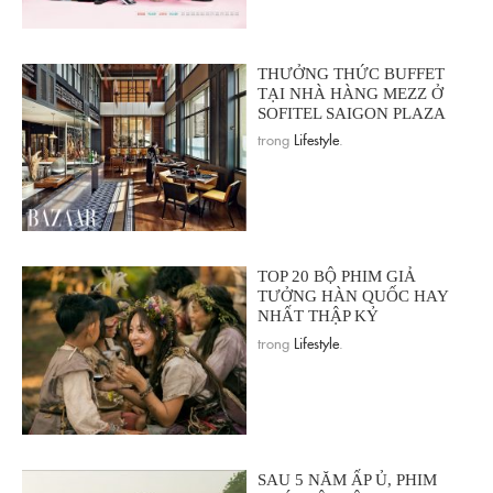
THƯỞNG THỨC BUFFET
TẠI NHÀ HÀNG MEZZ Ở
SOFITEL SAIGON PLAZA
trong
Lifestyle
.
TOP 20 BỘ PHIM GIẢ
TƯỞNG HÀN QUỐC HAY
NHẤT THẬP KỶ
trong
Lifestyle
.
SAU 5 NĂM ẤP Ủ, PHIM