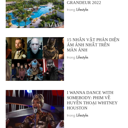
GRANDEUR 2022
trong
Lifestyle
.
15 NHÂN VẬT PHẢN DIỆN
ÁM ẢNH NHẤT TRÊN
MÀN ẢNH
trong
Lifestyle
.
I WANNA DANCE WITH
SOMEBODY: PHIM VỀ
HUYỀN THOẠI WHITNEY
HOUSTON
trong
Lifestyle
.