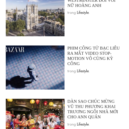
WESTMINSTER ĐỐI VỚI
NỮ HOÀNG ANH
trong
Lifestyle
.
PHIM CÔNG TỬ BẠC LIÊU
RA MẮT VIDEO STOP-
MOTION VÔ CÙNG KỲ
CÔNG
trong
Lifestyle
.
DÀN SAO CHÚC MỪNG
VŨ THU PHƯƠNG KHAI
TRƯƠNG NGÔI NHÀ MỚI
CHO ANN QUÁN
trong
Lifestyle
.