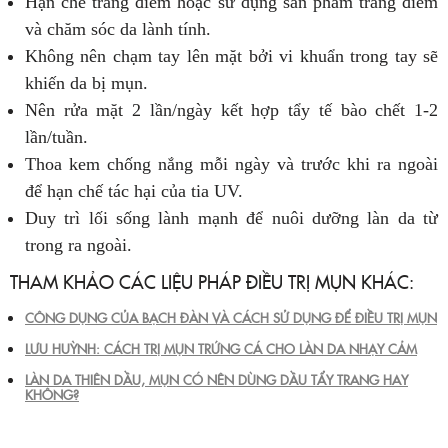
Hạn chế trang điểm hoặc sử dụng sản phẩm trang điểm
và chăm sóc da lành tính.
Không nên chạm tay lên mặt bởi vi khuẩn trong tay sẽ
khiến da bị mụn.
Nên rửa mặt 2 lần/ngày kết hợp tẩy tế bào chết 1-2
lần/tuần.
Thoa kem chống nắng mỗi ngày và trước khi ra ngoài
để hạn chế tác hại của tia UV.
Duy trì lối sống lành mạnh để nuôi dưỡng làn da từ
trong ra ngoài.
THAM KHẢO CÁC LIỆU PHÁP ĐIỀU TRỊ MỤN KHÁC:
CÔNG DỤNG CỦA BẠCH ĐÀN VÀ CÁCH SỬ DỤNG ĐỂ ĐIỀU TRỊ MỤN
LƯU HUỲNH: CÁCH TRỊ MỤN TRỨNG CÁ CHO LÀN DA NHẠY CẢM
LÀN DA THIÊN DẦU, MỤN CÓ NÊN DÙNG DẦU TẨY TRANG HAY
KHÔNG?