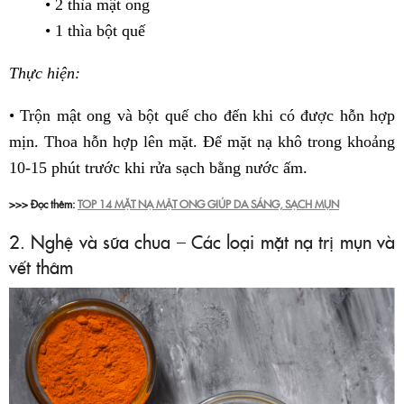
• 2 thìa mật ong
• 1 thìa bột quế
Thực hiện:
• Trộn mật ong và bột quế cho đến khi có được hỗn hợp
mịn. Thoa hỗn hợp lên mặt. Để mặt nạ khô trong khoảng
10-15 phút trước khi rửa sạch bằng nước ấm.
>>> Đọc thêm:
TOP 14 MẶT NẠ MẬT ONG GIÚP DA SÁNG, SẠCH MỤN
2. Nghệ và sữa chua – Các loại mặt nạ trị mụn và
vết thâm