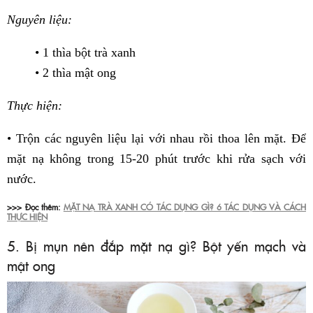
Nguyên liệu:
• 1 thìa bột trà xanh
• 2 thìa mật ong
Thực hiện:
• Trộn các nguyên liệu lại với nhau rồi thoa lên mặt. Để
mặt nạ không trong 15-20 phút trước khi rửa sạch với
nước.
>>> Đọc thêm:
MẶT NẠ TRÀ XANH CÓ TÁC DỤNG GÌ? 6 TÁC DỤNG VÀ CÁCH
THỰC HIỆN
5. Bị mụn nên đắp mặt nạ gì? Bột yến mạch và
mật ong