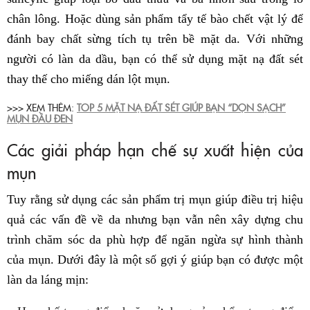
chân lông. Hoặc dùng sản phẩm tẩy tế bào chết vật lý để
đánh bay chất sừng tích tụ trên bề mặt da. Với những
người có làn da dầu, bạn có thể sử dụng mặt nạ đất sét
thay thế cho miếng dán lột mụn.
>>> XEM THÊM:
TOP 5 MẶT NẠ ĐẤT SÉT GIÚP BẠN “DỌN SẠCH”
MỤN ĐẦU ĐEN
Các giải pháp hạn chế sự xuất hiện của
mụn
Tuy rằng sử dụng các sản phẩm trị mụn giúp điều trị hiệu
quả các vấn đề về da nhưng bạn vẫn nên xây dựng chu
trình chăm sóc da phù hợp để ngăn ngừa sự hình thành
của mụn. Dưới đây là một số gợi ý giúp bạn có được một
làn da láng mịn: