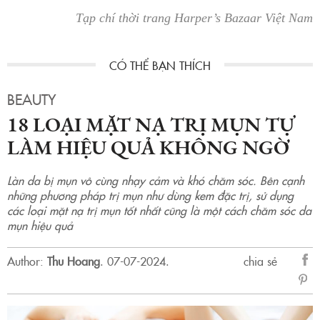
Tạp chí thời trang Harper’s Bazaar Việt Nam
BEAUTY
18 LOẠI MẶT NẠ TRỊ MỤN TỰ
LÀM HIỆU QUẢ KHÔNG NGỜ
Làn da bị mụn vô cùng nhạy cảm và khó chăm sóc. Bên cạnh
những phương pháp trị mụn như dùng kem đặc trị, sử dụng
các loại mặt nạ trị mụn tốt nhất cũng là một cách chăm sóc da
mụn hiệu quả
Author:
Thu Hoang
.
07-07-2024.
chia sẻ
sẻ
Fac