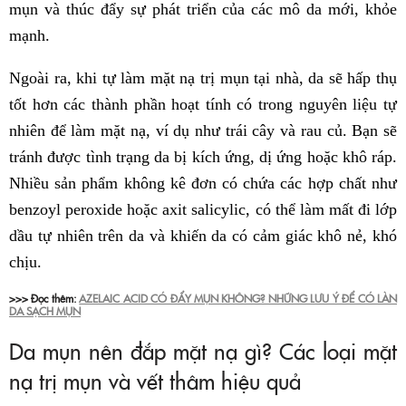
mụn và thúc đẩy sự phát triển của các mô da mới, khỏe
mạnh.
Ngoài ra, khi tự làm mặt nạ trị mụn tại nhà, da sẽ hấp thụ
tốt hơn các thành phần hoạt tính có trong nguyên liệu tự
nhiên để làm mặt nạ, ví dụ như trái cây và rau củ. Bạn sẽ
tránh được tình trạng da bị kích ứng, dị ứng hoặc khô ráp.
Nhiều sản phẩm không kê đơn có chứa các hợp chất như
benzoyl peroxide hoặc axit salicylic, có thể làm mất đi lớp
dầu tự nhiên trên da và khiến da có cảm giác khô nẻ, khó
chịu.
>>> Đọc thêm:
AZELAIC ACID CÓ ĐẨY MỤN KHÔNG? NHỮNG LƯU Ý ĐỂ CÓ LÀN
DA SẠCH MỤN
Da mụn nên đắp mặt nạ gì? Các loại mặt
nạ trị mụn và vết thâm hiệu quả