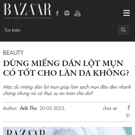
Dùng miếng dán lột mụn có tốt cho làn da không?
Tog
navi
BEAUTY
DÙNG MIẾNG DÁN LỘT MỤN
CÓ TỐT CHO LÀN DA KHÔNG?
Mặc dù miếng dán lột mụn giúp làm sạch mụn đầu đen nhanh
chóng nhưng nó có thực sự an toàn cho da?
Author:
Anh Thư
.
20-05-2023.
chia sẻ
sẻ
Fac