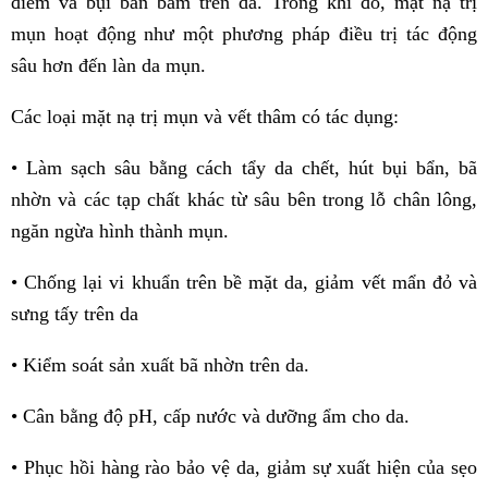
điểm và bụi bẩn bám trên da. Trong khi đó, mặt nạ trị
mụn hoạt động như một phương pháp điều trị tác động
sâu hơn đến làn da mụn.
Các loại mặt nạ trị mụn và vết thâm có tác dụng:
• Làm sạch sâu bằng cách tẩy da chết, hút bụi bẩn, bã
nhờn và các tạp chất khác từ sâu bên trong lỗ chân lông,
ngăn ngừa hình thành mụn.
• Chống lại vi khuẩn trên bề mặt da, giảm vết mẩn đỏ và
sưng tấy trên da
• Kiểm soát sản xuất bã nhờn trên da.
• Cân bằng độ pH, cấp nước và dưỡng ẩm cho da.
• Phục hồi hàng rào bảo vệ da, giảm sự xuất hiện của sẹo