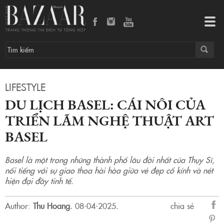
Du lịch Basel: Cái nôi của triển lãm nghệ thuật Art Basel
Tog
navi
LIFESTYLE
DU LỊCH BASEL: CÁI NÔI CỦA
TRIỂN LÃM NGHỆ THUẬT ART
BASEL
Basel là một trong những thành phố lâu đời nhất của Thụy Sĩ,
nổi tiếng với sự giao thoa hài hòa giữa vẻ đẹp cổ kính và nét
hiện đại đầy tinh tế.
Author:
Thu Hoang
.
08-04-2025.
chia sẻ
sẻ