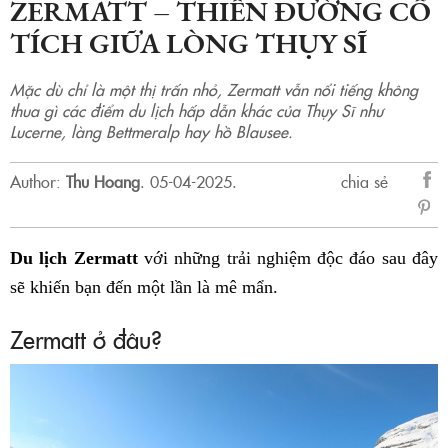
ZERMATT – THIÊN ĐƯỜNG CỔ
TÍCH GIỮA LÒNG THỤY SĨ
Mặc dù chỉ là một thị trấn nhỏ, Zermatt vẫn nổi tiếng không
thua gì các điểm du lịch hấp dẫn khác của Thụy Sĩ như
Lucerne, làng Bettmeralp hay hồ Blausee.
Author:
Thu Hoang
.
05-04-2025.
chia sẻ
sẻ
Fac
Du lịch Zermatt
với những trải nghiệm độc đáo sau đây
sẽ khiến bạn đến một lần là mê mẩn.
Zermatt ở đâu?