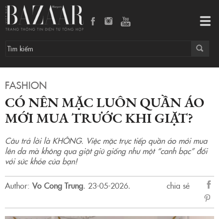
Có nên mặc luôn quần áo mới mua trước khi giặt?
Tog
navi
FASHION
CÓ NÊN MẶC LUÔN QUẦN ÁO
MỚI MUA TRƯỚC KHI GIẶT?
Câu trả lời là KHÔNG. Việc mặc trực tiếp quần áo mới mua
lên da mà không qua giặt giũ giống như một “canh bạc” đối
với sức khỏe của bạn!
Author:
Vo Cong Trung
.
23-05-2026.
chia sẻ
sẻ
Fac