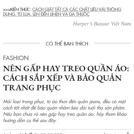
>>>KIẾN THỨC:
CÁCH GIẶT TẤT CẢ CÁC CHẤT LIỆU VẢI THÔNG
DỤNG, TỪ LỤA, LEN ĐẾN LINEN VÀ DA THUỘC
Harper’s Bazaar Việt Nam
FASHION
NÊN GẤP HAY TREO QUẦN ÁO:
CÁCH SẮP XẾP VÀ BẢO QUẢN
TRANG PHỤC
Mỗi loại trang phục, từ áo thun đến quần jeans, đều có một
cách tốt nhất để bảo quản nhằm kéo dài tuổi thọ sản phẩm.
Nếu bạn chưa rõ nên gấp hay treo quần áo, hãy tham khảo
hướng dẫn cụ thể sau đây