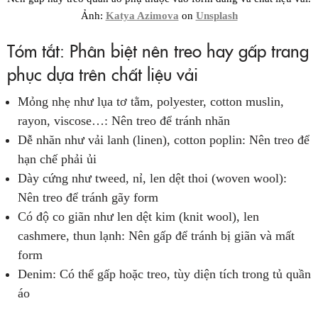
Ảnh:
Katya Azimova
on
Unsplash
Tóm tắt: Phân biệt nên treo hay gấp trang
phục dựa trên chất liệu vải
Mỏng nhẹ như lụa tơ tằm, polyester, cotton muslin,
rayon, viscose…: Nên treo để tránh nhăn
Dễ nhăn như vải lanh (linen), cotton poplin: Nên treo để
hạn chế phải ủi
Dày cứng như tweed, nỉ, len dệt thoi (woven wool):
Nên treo để tránh gãy form
Có độ co giãn như len dệt kim (knit wool), len
cashmere, thun lạnh: Nên gấp để tránh bị giãn và mất
form
Denim: Có thể gấp hoặc treo, tùy diện tích trong tủ quần
áo