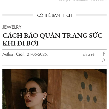
JEWELRY
CÁCH BẢO QUẢN TRANG SỨC
KHI ĐI BƠI
Author:
Cecil
.
21-06-2026.
chia sẻ
sẻ
Fac