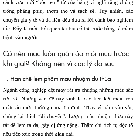
cánh vừa mới “bóc tem” từ cửa hàng vì nghĩ rằng chúng
trông phẳng phiu, thơm tho và sạch sẽ. Tuy nhiên, các
chuyên gia y tế và da liễu đều đưa ra lời cảnh báo nghiêm
túc. Đây là một thói quen tai hại có thể rước hàng tá mầm
bệnh vào người.
Có nên mặc luôn quần áo mới mua trước
khi giặt? Không nên vì các lý do sau
1. Hạn chế lem phẩm màu nhuộm dư thừa
Ngành công nghiệp dệt may rất ưa chuộng những màu sắc
rực rỡ. Nhưng vấn đề nảy sinh là các liên kết màu trên
quần áo mới thường chưa ổn định. Thay vì bám vào vải,
chúng lại thích “di chuyển”. Lượng màu nhuộm thừa này
rất dễ lem ra da, gây dị ứng nặng. Thậm chí tích tụ độc tố
nếu tiếp xúc trong thời gian dài.