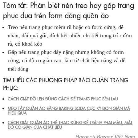
Tóm tắt: Phân biệt nên treo hay gấp trang
phục dựa trên form dáng quần áo
Treo nếu trang phục mềm rũ hoặc có form cứng, dễ
nhăn, dài quá gối, đính kết nhiều chi tiết trang trí rườm
rà, có khoá kéo
Gấp nếu trang phục dày nặng nhưng không có form
cứng, có độ co giãn cao, làm từ chất liệu nặng và dễ
mất dáng
TÌM HIỂU CÁC PHƯƠNG PHÁP BẢO QUẢN TRANG
PHỤC:
CÁCH GIẶT ĐỒ LEN ĐÚNG CÁCH ĐỂ TRANG PHỤC BỀN LÂU
MẸO TẨY QUẦN ÁO BẰNG BAKING SODA CỰC KỲ ĐƠN GIẢN MÀ
HIỆU QUẢ
CÁCH GIẶT QUẦN ÁO THỂ THAO ĐÚNG ĐỂ TRÁNH PHAI MÀU, MẤT
ĐỘ CO GIÃN CỦA CHẤT LIỆU
Harper’s Bazaar Việt Nam