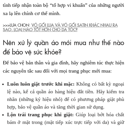
tình tiếp nhận toàn bộ “tổ hợp vi khuẩn” của những người
xa lạ lên chính cơ thể mình.
>>>LỰA CHỌN:
VỎ GỐI LỤA VÀ VỎ GỐI SATIN KHÁC NHAU RA
SAO, LOẠI NÀO TỐT HƠN CHO DA TÓC?
Nên xử lý quần áo mới mua như thế nào
để bảo vệ sức khỏe?
Để bảo vệ bản thân và gia đình, hãy nghiêm túc thực hiện
các nguyên tắc sau đối với mọi trang phục mới mua:
Luôn luôn giặt trước khi mặc:
Không có bất kỳ ngoại
lệ nào, kể cả quần áo hàng hiệu đắt tiền. Hãy kiểm tra
nhãn (những ký hiệu nhỏ) để có phương pháp giặt phù
hợp, bảo vệ quần áo và tăng thời gian sử dụng.
Lộn trái trang phục khi giặt:
Giúp loại bớt hóa chất
bám ở mặt trong (mặt tiếp xúc trực tiếp với da) và giữ