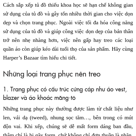
Cách sắp xếp tủ đồ thiếu khoa học sẽ hạn chế không gian
sử dụng của tủ đồ và gây tốn nhiều thời gian cho việc dọn
dẹp và chọn trang phục. Ngoài việc tối đa hóa công năng
sử dụng của tủ đồ và giúp công việc dọn dẹp của bản thân
trở nên nhẹ nhàng hơn, việc nên gấp hay treo các loại
quần áo còn giúp kéo dài tuổi thọ của sản phẩm. Hãy cùng
Harper’s Bazaar tìm hiểu chi tiết.
Những loại trang phục nên treo
1. Trang phục có cấu trúc cứng cáp như áo vest,
blazer và áo khoác măng-tô
Những trang phục này thường được làm từ chất liệu như
len, vải dạ (tweed), nhung sọc tăm…, bên trong có mút
độn vai. Khi xếp, chúng sẽ dễ mất form dáng ban đầu,
thậm chí là bị gãy form, chứ không chỉ đơn thuần là nhăn.