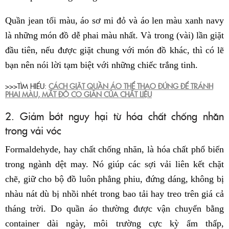
Quần jean tối màu, áo sơ mi đỏ và áo len màu xanh navy
là những món đồ dễ phai màu nhất. Và trong (vài) lần giặt
đầu tiên, nếu được giặt chung với món đồ khác, thì có lẽ
bạn nên nói lời tạm biệt với những chiếc trắng tinh.
>>>TÌM HIỂU:
CÁCH GIẶT QUẦN ÁO THỂ THAO ĐÚNG ĐỂ TRÁNH
PHAI MÀU, MẤT ĐỘ CO GIÃN CỦA CHẤT LIỆU
2. Giảm bớt nguy hại từ hóa chất chống nhăn
trong vải vóc
Formaldehyde, hay chất chống nhăn, là hóa chất phổ biến
trong ngành dệt may. Nó giúp các sợi vải liên kết chặt
chẽ, giữ cho bộ đồ luôn phẳng phiu, đứng dáng, không bị
nhàu nát dù bị nhồi nhét trong bao tải hay treo trên giá cả
tháng trời. Do quần áo thường được vận chuyển bằng
container dài ngày, môi trường cực kỳ ẩm thấp,