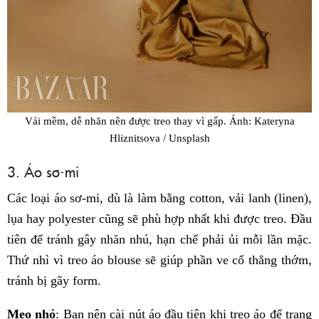
Vải mềm, dễ nhăn nên được treo thay vì gấp. Ảnh: Kateryna
Hliznitsova / Unsplash
3. Áo sơ-mi
Các loại áo sơ-mi, dù là làm bằng cotton, vải lanh (linen),
lụa hay polyester cũng sẽ phù hợp nhất khi được treo. Đầu
tiên để tránh gây nhăn nhú, hạn chế phải ủi mỗi lần mặc.
Thứ nhì vì treo áo blouse sẽ giúp phần ve cổ thẳng thớm,
tránh bị gãy form.
Mẹo nhỏ
: Bạn nên cài nút áo đầu tiên khi treo áo để trang