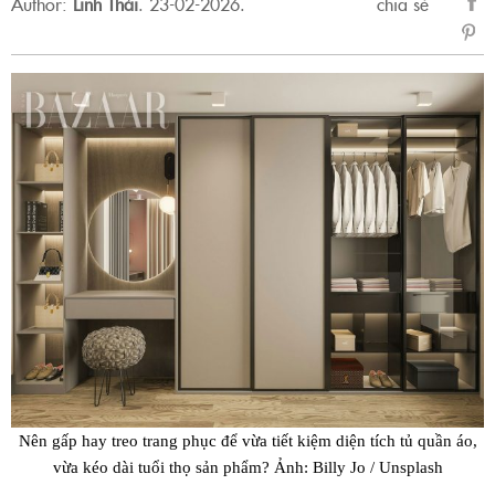
Author:
Linh Thái
.
23-02-2026.
chia sẻ
sẻ
Fac
Nên gấp hay treo trang phục để vừa tiết kiệm diện tích tủ quần áo,
vừa kéo dài tuổi thọ sản phẩm? Ảnh: Billy Jo / Unsplash