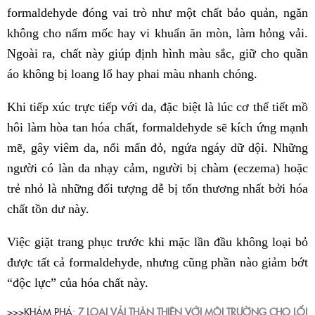
formaldehyde đóng vai trò như một chất bảo quản, ngăn
không cho nấm mốc hay vi khuẩn ăn mòn, làm hỏng vải.
Ngoài ra, chất này giúp định hình màu sắc, giữ cho quần
áo không bị loang lổ hay phai màu nhanh chóng.
Khi tiếp xúc trực tiếp với da, đặc biệt là lúc cơ thể tiết mồ
hôi làm hòa tan hóa chất, formaldehyde sẽ kích ứng mạnh
mẽ, gây viêm da, nổi mẩn đỏ, ngứa ngáy dữ dội. Những
người có làn da nhạy cảm, người bị chàm (eczema) hoặc
trẻ nhỏ là những đối tượng dễ bị tổn thương nhất bởi hóa
chất tồn dư này.
Việc giặt trang phục trước khi mặc lần đầu không loại bỏ
được tất cả formaldehyde, nhưng cũng phần nào giảm bớt
“độc lực” của hóa chất này.
>>>KHÁM PHÁ:
7 LOẠI VẢI THÂN THIỆN VỚI MÔI TRƯỜNG CHO LỐI