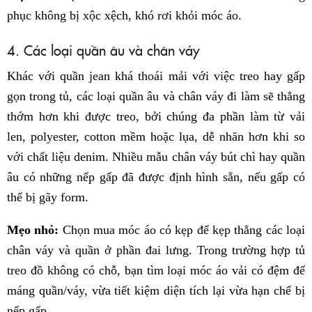
phục không bị xộc xệch, khó rơi khỏi móc áo.
4. Các loại quần âu và chân váy
Khác với quần jean khá thoái mải với việc treo hay gấp
gọn trong tủ, các loại quần âu và chân váy đi làm sẽ thẳng
thớm hơn khi được treo, bởi chúng đa phần làm từ vải
len, polyester, cotton mềm hoặc lụa, dễ nhăn hơn khi so
với chất liệu denim. Nhiều mẫu chân váy bút chì hay quần
âu có những nếp gấp đã được định hình sẵn, nếu gấp có
thể bị gãy form.
Mẹo nhỏ:
Chọn mua móc áo có kẹp để kẹp thẳng các loại
chân váy và quần ở phần đai lưng. Trong trường hợp tủ
treo đồ không có chỗ, bạn tìm loại móc áo vải có đệm để
máng quần/váy, vừa tiết kiệm diện tích lại vừa hạn chế bị
nếp gấp.