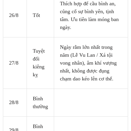
Thích hợp để cầu bình an,
củng cố sự bình yên, tịnh
26/8
Tốt
tâm. Ưu tiên làm móng ban
ngày.
Ngày rằm lớn nhất trong
Tuyệt
năm (Lễ Vu Lan / Xá tội
đối
27/8
vong nhân), âm khí vượng
kiêng
nhất, không được đụng
kỵ
chạm dao kéo lên cơ thể.
Bình
28/8
thường
Bình
29/8