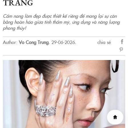
TRANG
Cẩm nang làm đẹp được thiết kế riêng để mang lại sự cân
bằng hoàn hảo giữa tính thẩm mỹ, ứng dụng và năng lượng
phong thủy!
Author:
Vo Cong Trung
.
29-06-2026.
chia sẻ
sẻ
Fac