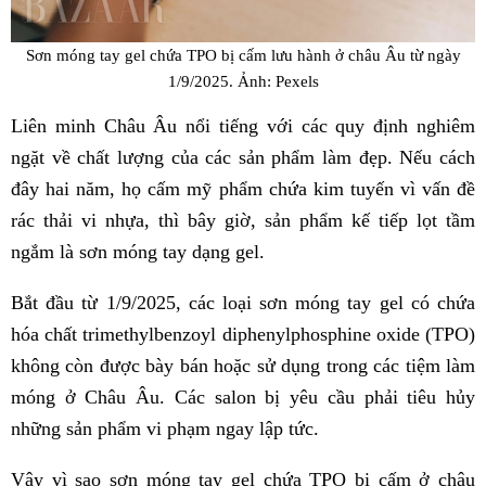
Sơn móng tay gel chứa TPO bị cấm lưu hành ở châu Âu từ ngày
1/9/2025. Ảnh: Pexels
Liên minh Châu Âu nổi tiếng với các quy định nghiêm
ngặt về chất lượng của các sản phẩm làm đẹp. Nếu cách
đây hai năm, họ cấm mỹ phẩm chứa kim tuyến vì vấn đề
rác thải vi nhựa, thì bây giờ, sản phẩm kế tiếp lọt tầm
ngắm là sơn móng tay dạng gel.
Bắt đầu từ 1/9/2025, các loại sơn móng tay gel có chứa
hóa chất trimethylbenzoyl diphenylphosphine oxide (TPO)
không còn được bày bán hoặc sử dụng trong các tiệm làm
móng ở Châu Âu. Các salon bị yêu cầu phải tiêu hủy
những sản phẩm vi phạm ngay lập tức.
Vậy vì sao sơn móng tay gel chứa TPO bị cấm ở châu