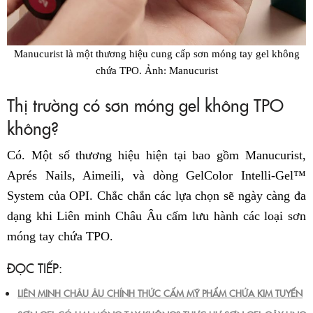
Manucurist là một thương hiệu cung cấp sơn móng tay gel không
chứa TPO. Ảnh: Manucurist
Thị trường có sơn móng gel không TPO
không?
Có. Một số thương hiệu hiện tại bao gồm Manucurist,
Aprés Nails, Aimeili, và dòng GelColor Intelli-Gel™
System của OPI. Chắc chắn các lựa chọn sẽ ngày càng đa
dạng khi Liên minh Châu Âu cấm lưu hành các loại sơn
móng tay chứa TPO.
ĐỌC TIẾP:
LIÊN MINH CHÂU ÂU CHÍNH THỨC CẤM MỸ PHẨM CHỨA KIM TUYẾN