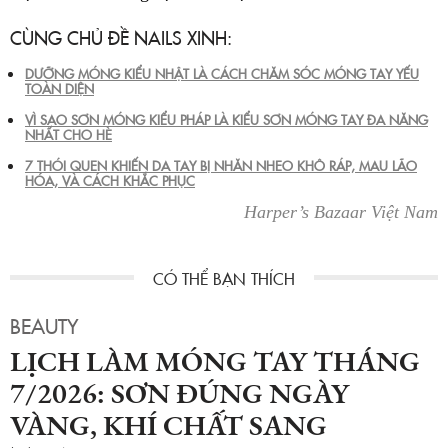
CÙNG CHỦ ĐỀ NAILS XINH:
DƯỠNG MÓNG KIỂU NHẬT LÀ CÁCH CHĂM SÓC MÓNG TAY YẾU
TOÀN DIỆN
VÌ SAO SƠN MÓNG KIỂU PHÁP LÀ KIỂU SƠN MÓNG TAY ĐA NĂNG
NHẤT CHO HÈ
7 THÓI QUEN KHIẾN DA TAY BỊ NHĂN NHEO KHÔ RÁP, MAU LÃO
HÓA, VÀ CÁCH KHẮC PHỤC
Harper’s Bazaar Việt Nam
BEAUTY
LỊCH LÀM MÓNG TAY THÁNG
7/2026: SƠN ĐÚNG NGÀY
VÀNG, KHÍ CHẤT SANG