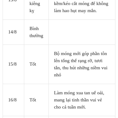
kiêng
kềm/kéo cắt móng để không
kỵ
làm hao hụt may mắn.
Bình
14/8
thường
Bộ móng mới góp phần tôn
lên tổng thể rạng rỡ, tươi
15/8
Tốt
tắn, thu hút những niềm vui
nhỏ
Làm móng xua tan uể oải,
16/8
Tốt
mang lại tinh thần vui vẻ
cho cả tuần mới.