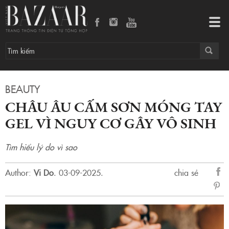
Châu Âu cấm sơn móng tay gel vì nguy cơ gây vô sinh
Tog
navi
BEAUTY
CHÂU ÂU CẤM SƠN MÓNG TAY
GEL VÌ NGUY CƠ GÂY VÔ SINH
Tìm hiểu lý do vì sao
Author:
Vi Do
.
03-09-2025.
chia sẻ
sẻ
Fac