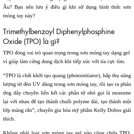
Âu? Bạn nên lưu ý điều gì khi sử dụng hình thức sơn
móng tay này?
Trimethylbenzoyl Diphenylphosphine
Oxide (TPO) là gì?
TPO đóng vai trò quan trọng trong sơn móng tay dạng gel
vì giúp làm cứng dung dịch khi tiếp xúc với tia cực tím.
“TPO là chất khởi tạo quang (photoinitiator), hấp thụ năng
lượng từ đèn UV dùng trong sơn móng tay, rồi tạo ra phản
ứng dây chuyền liên kết các phân tử nhỏ gọi là monome
lại với nhau để tạo thành chuỗi polyme dài, tạo thành một
lớp màng rắn”, chuyên gia hóa mỹ phẩm Kelly Dobos giải
thích.
Không phải loại sơn móng tay gel nào cũng chứa TPO,