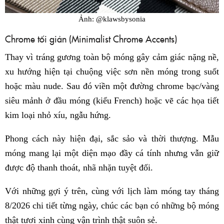
Ảnh: @klawsbysonia
Chrome tối giản (Minimalist Chrome Accents)
Thay vì tráng gương toàn bộ móng gây cảm giác nặng nề,
xu hướng hiện tại chuộng việc sơn nền móng trong suốt
hoặc màu nude. Sau đó viền một đường chrome bạc/vàng
siêu mảnh ở đầu móng (kiểu French) hoặc vẽ các họa tiết
kim loại nhỏ xíu, ngẫu hứng.
Phong cách này hiện đại, sắc sảo và thời thượng. Mẫu
móng mang lại một diện mạo đầy cá tính nhưng vẫn giữ
được độ thanh thoát, nhã nhặn tuyệt đối.
Với những gợi ý trên, cùng với lịch làm móng tay tháng
8/2026 chi tiết từng ngày, chúc các bạn có những bộ móng
thật tươi xinh cùng vận trình thật suôn sẻ.