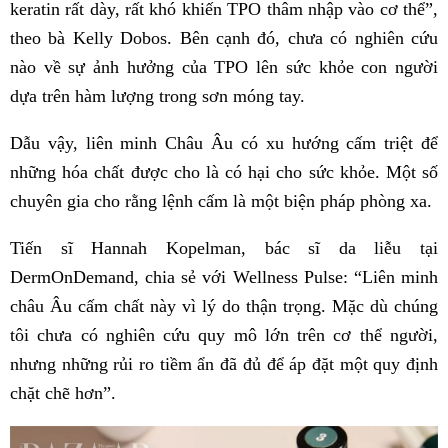
keratin rất dày, rất khó khiến TPO thâm nhập vào cơ thể”,
theo bà Kelly Dobos. Bên cạnh đó, chưa có nghiên cứu
nào về sự ảnh hưởng của TPO lên sức khỏe con người
dựa trên hàm lượng trong sơn móng tay.
Dẫu vậy, liên minh Châu Âu có xu hướng cấm triệt để
những hóa chất được cho là có hại cho sức khỏe. Một số
chuyên gia cho rằng lệnh cấm là một biện pháp phòng xa.
Tiến sĩ Hannah Kopelman, bác sĩ da liễu tại
DermOnDemand, chia sẻ với Wellness Pulse: “Liên minh
châu Âu cấm chất này vì lý do thận trọng. Mặc dù chúng
tôi chưa có nghiên cứu quy mô lớn trên cơ thể người,
nhưng những rủi ro tiềm ẩn đã đủ để áp đặt một quy định
chặt chẽ hơn”.