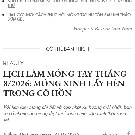
SƠN GEL CÓ HẠI MÓNG TAY KHÔNG? THỰC HƯ SƠN GEL GÂY UNG
THƯ
NAIL CYCLING: CÁCH PHỤC HỒI MÓNG TAY HƯ TỔN SAU KHI THÁO
SƠN GEL
Harper’s Bazaar Việt Nam
BEAUTY
LỊCH LÀM MÓNG TAY THÁNG
8/2026: MÓNG XINH LẤY HÊN
TRONG CÔ HỒN
Với lịch làm móng chi tiết và cập nhật xu hướng mới nhất, bạn
sẽ có những bộ móng thật tươi xinh cùng vận trình thật suôn
sẻ!
Author:
Vo Cong Trung
.
31-07-2026.
chia sẻ