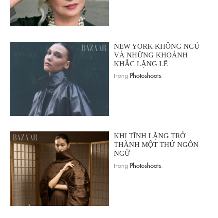
NEW YORK KHÔNG NGỦ
VÀ NHỮNG KHOẢNH
KHẮC LẶNG LẼ
trong
Photoshoots
.
KHI TĨNH LẶNG TRỞ
THÀNH MỘT THỨ NGÔN
NGỮ
trong
Photoshoots
.