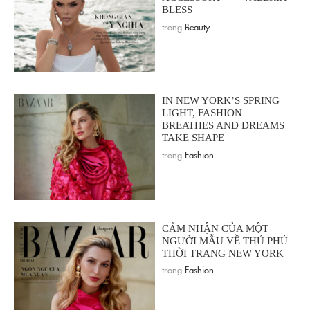
BLESS
trong
Beauty
.
IN NEW YORK’S SPRING
LIGHT, FASHION
BREATHES AND DREAMS
TAKE SHAPE
trong
Fashion
.
CẢM NHẬN CỦA MỘT
NGƯỜI MẪU VỀ THỦ PHỦ
THỜI TRANG NEW YORK
trong
Fashion
.