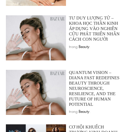
TƯ DUY LƯỢNG TỬ –
KHOA HỌC THẦN KINH
ÁP DỤNG VÀO NGHIÊN
CỨU PHÁT TRIỂN NHÂN
CÁCH CON NGƯỜI
trong
Beauty
.
QUANTUM VISION –
DIANA FAST REDEFINES
BEAUTY THROUGH
NEUROSCIENCE,
RESILIENCE, AND THE
FUTURE OF HUMAN
POTENTIAL
trong
Beauty
.
CƠ HỘI KHUẾCH