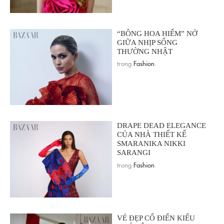
“BÔNG HOA HIẾM” NỞ
GIỮA NHỊP SỐNG
THƯỜNG NHẬT
trong
Fashion
.
DRAPE DEAD ELEGANCE
CỦA NHÀ THIẾT KẾ
SMARANIKA NIKKI
SARANGI
trong
Fashion
.
VẺ ĐẸP CỔ ĐIỂN KIỂU