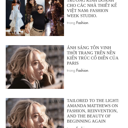
TRƯƠNG KINH DOANH
CHO CÁC NHÀ THIẾT KẾ
VIỆT NAM: FASHION
WEEK STUDIO.
trong
Fashion
.
ÁNH SÁNG TÔN VINH
THỜI TRANG TRÊN NỀN
KIẾN TRÚC CỔ ĐIỂN CỦA
PARIS
trong
Fashion
.
TAILORED TO THE LIGHT:
AMANDA MATTHEWS ON
FASHION, REINVENTION,
AND THE BEAUTY OF
BEGINNING AGAIN
trong
Fashion
.