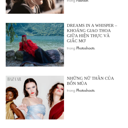
DREAMS IN A WHISPER –
KHOẢNG GIAO THOA
GIỮA HIỆN THỰC VÀ
GIẤC MƠ
trong
Photoshoots
.
NHỮNG NỮ THẦN CỦA
BỐN MÙA
trong
Photoshoots
.