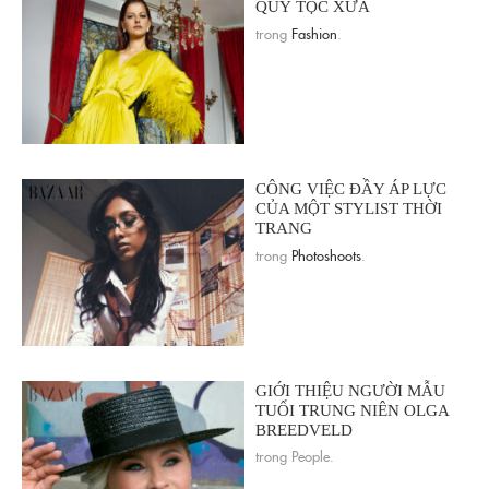
QUÝ TỘC XƯA
trong
Fashion
.
CÔNG VIỆC ĐẦY ÁP LỰC
CỦA MỘT STYLIST THỜI
TRANG
trong
Photoshoots
.
GIỚI THIỆU NGƯỜI MẪU
TUỔI TRUNG NIÊN OLGA
BREEDVELD
trong People.