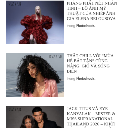
PHẢNG PHẤT NÉT NHÂN
TÍNH – BỘ ẢNH MỸ
THUẬT CỦA NHIẾP ẢNH
GIA ELENA BELOUSOVA
trong
Photoshoots
.
THẬT CHILL VỚI “MÙA
HÈ BẤT TẬN” CÙNG
NẮNG, GIÓ VÀ SÓNG
BIỂN
trong
Photoshoots
.
JACK TITUS VÀ EYE
KANYALAK – MISTER &
MISS SUPRANATIONAL
THAILAND 2026 – KHỞI