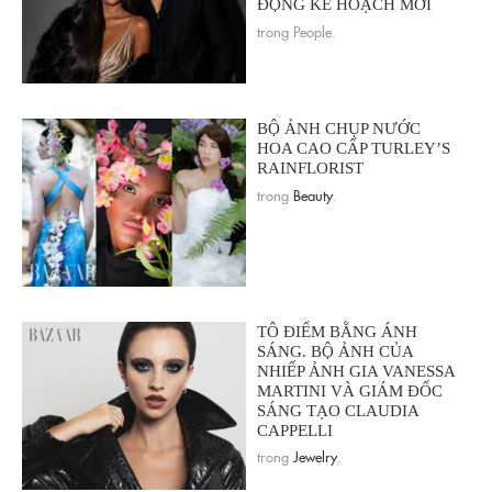
ĐỘNG KẾ HOẠCH MỚI
trong People.
BỘ ẢNH CHỤP NƯỚC
HOA CAO CẤP TURLEY’S
RAINFLORIST
trong
Beauty
.
TÔ ĐIỂM BẰNG ÁNH
SÁNG. BỘ ẢNH CỦA
NHIẾP ẢNH GIA VANESSA
MARTINI VÀ GIÁM ĐỐC
SÁNG TẠO CLAUDIA
CAPPELLI
trong
Jewelry
.