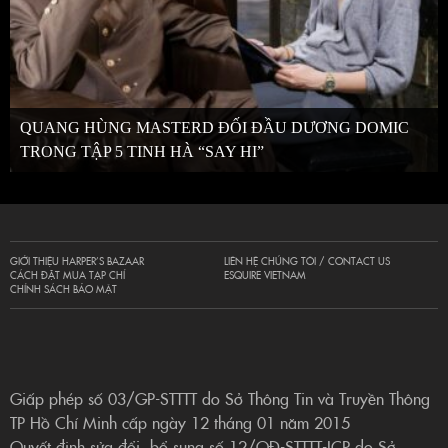
QUANG HÙNG MASTERD ĐỐI ĐẦU DƯƠNG DOMIC
TRONG TẬP 5 TINH HÀ “SAY HI”
GIỚI THIỆU HARPER’S BAZAAR
LIÊN HỆ CHÚNG TÔI / CONTACT US
CÁCH ĐẶT MUA TẠP CHÍ
ESQUIRE VIETNAM
CHÍNH SÁCH BẢO MẬT
Giấp phép số 03/GP-STTTT do Sở Thông Tin và Truyền Thông
TP Hồ Chí Minh cấp ngày 12 tháng 01 năm 2015
Quyết định sửa đổi, bổ sung số 12/QĐ-STTTT-ICP do Sở