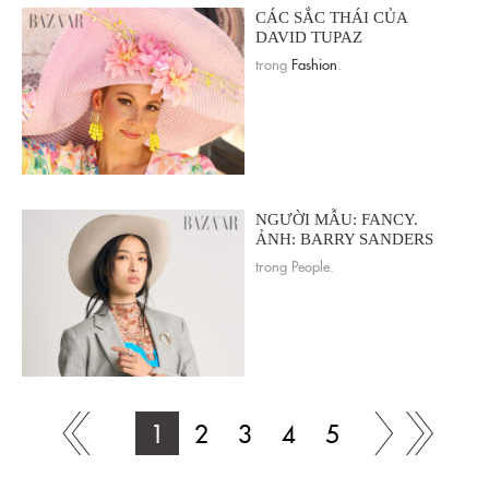
CÁC SẮC THÁI CỦA
DAVID TUPAZ
trong
Fashion
.
NGƯỜI MẪU: FANCY.
ẢNH: BARRY SANDERS
trong People.
1
2
3
4
5