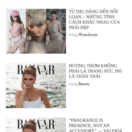
TỪ DỊU DÀNG ĐẾN NỔI
LOẠN – NHỮNG TÍNH
CÁCH KHÁC NHAU CỦA
PHÁI ĐẸP
trong
Photoshoots
.
HƯƠNG THƠM KHÔNG
PHẢI LÀ TRANG SỨC. ĐÓ
LÀ THẦN THÁI
trong
Beauty
.
“FRAGRANCE IS
PRESENCE, NOT AN
ACCESSORY” — VALERIA