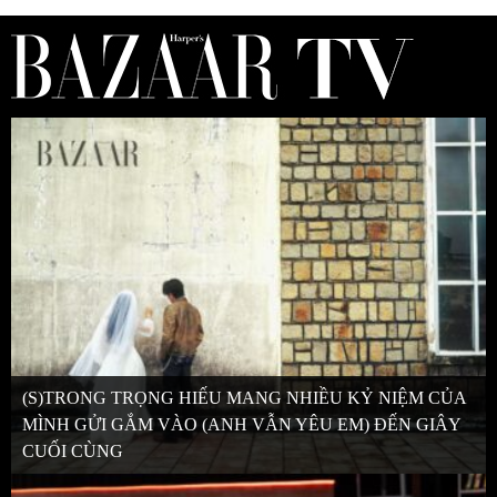
(S)TRONG TRỌNG HIẾU MANG NHIỀU KỶ NIỆM CỦA
MÌNH GỬI GẮM VÀO (ANH VẪN YÊU EM) ĐẾN GIÂY
CUỐI CÙNG