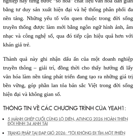
nghiệp này từng bước “số hóa” chất liệu văn hóa dân gian
bằng tư duy sản xuất hiện đại và hệ thống phân phối đa
nền tảng. Những yếu tố vốn quen thuộc trong đời sống
truyền thống được làm mới bằng ngôn ngữ hình ảnh, âm
nhạc và công nghệ số, qua đó tiếp cận hiệu quả hơn với
khán giả trẻ.
Thành quả này ghi nhận dấu ấn của một doanh nghiệp
truyền thông – giải trí, đồng thời cho thấy hướng đi lấy
văn hóa làm nền tảng phát triển đang tạo ra những giá trị
bền vững, góp phần lan tỏa bản sắc Việt trong đời sống
hiện đại và không gian số.
THÔNG TIN VỀ CÁC CHƯƠNG TRÌNH CỦA YEAH1:
5 MẢNH GHÉP CUỐI CÙNG LỘ DIỆN, ATVNCG 2026 HOÀN THIỆN
ĐỘI HÌNH 34 ANH TÀI
TRANG PHÁP TẠI ĐẠP GIÓ 2026: “TÔI KHÔNG ĐI TÌM MỘT PHIÊN