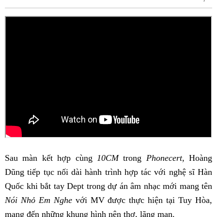
Fac
Sau màn kết hợp cùng
10CM
trong
Phonecert
, Hoàng
Dũng tiếp tục nối dài hành trình hợp tác với nghệ sĩ Hàn
Quốc khi bắt tay Dept trong dự án âm nhạc mới mang tên
Nói Nhỏ Em Nghe
với MV được thực hiện tại Tuy Hòa,
mang đến những khung hình nên thơ, lãng mạn.