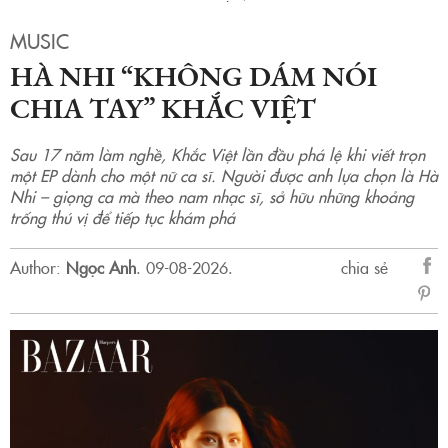
MUSIC
HÀ NHI “KHÔNG DÁM NÓI
CHIA TAY” KHẮC VIỆT
Sau 17 năm làm nghề, Khắc Việt lần đầu phá lệ khi viết trọn
một EP dành cho một nữ ca sĩ. Người được anh lựa chọn là Hà
Nhi – giọng ca mà theo nam nhạc sĩ, sở hữu những khoảng
trống thú vị để tiếp tục khám phá
Author:
Ngọc Anh
.
09-08-2026.
chia sẻ
sẻ
Fac