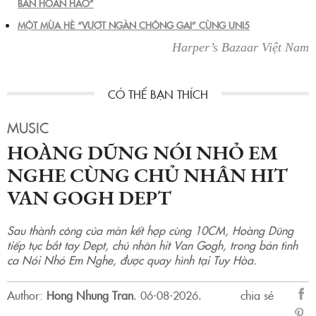
BẢN HOÀN HẢO”
MỘT MÙA HÈ “VƯỢT NGÀN CHÔNG GAI” CÙNG UNI5
Harper’s Bazaar Việt Nam
MUSIC
HOÀNG DŨNG NÓI NHỎ EM
NGHE CÙNG CHỦ NHÂN HIT
VAN GOGH DEPT
Sau thành công của màn kết hợp cùng 10CM, Hoàng Dũng
tiếp tục bắt tay Dept, chủ nhân hit Van Gogh, trong bản tình
ca Nói Nhỏ Em Nghe, được quay hình tại Tuy Hòa.
Author:
Hong Nhung Tran
.
06-08-2026.
chia sẻ
sẻ