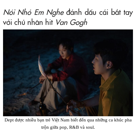
Nói Nhỏ Em Nghe
đánh dấu cái bắt tay
với chủ nhân hit
Van Gogh
Dept được nhiều bạn trẻ Việt Nam biết đến qua những ca khúc
pha
trộn giữa pop, R&B và soul
.