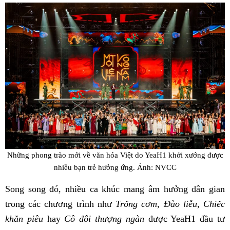
Những phong trào mới về văn hóa Việt do YeaH1 khởi xướng được
nhiều bạn trẻ hưởng ứng. Ảnh: NVCC
Song song đó, nhiều ca khúc mang âm hưởng dân gian
trong các chương trình như
Trống cơm
,
Đào liễu
,
Chiếc
khăn piêu
hay
Cô đôi thượng ngàn
được YeaH1 đầu tư