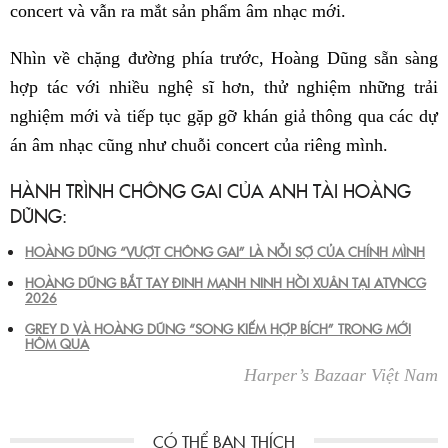
concert và vẫn ra mắt sản phẩm âm nhạc mới.
Nhìn về chặng đường phía trước, Hoàng Dũng sẵn sàng
hợp tác với nhiều nghệ sĩ hơn, thử nghiệm những trải
nghiệm mới và tiếp tục gặp gỡ khán giả thông qua các dự
án âm nhạc cũng như chuỗi concert của riêng mình.
HÀNH TRÌNH CHÔNG GAI CỦA ANH TÀI HOÀNG
DŨNG:
HOÀNG DŨNG “VƯỢT CHÔNG GAI” LÀ NỖI SỢ CỦA CHÍNH MÌNH
HOÀNG DŨNG BẮT TAY ĐINH MẠNH NINH HỒI XUÂN TẠI ATVNCG
2026
GREY D VÀ HOÀNG DŨNG “SONG KIẾM HỢP BÍCH” TRONG MỚI
HÔM QUA
Harper’s Bazaar Việt Nam