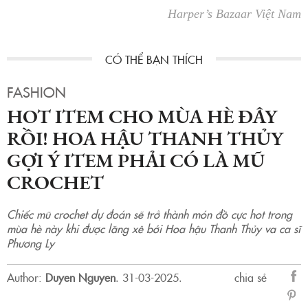
Harper’s Bazaar Việt Nam
FASHION
HOT ITEM CHO MÙA HÈ ĐÂY
RỒI! HOA HẬU THANH THỦY
GỢI Ý ITEM PHẢI CÓ LÀ MŨ
CROCHET
Chiếc mũ crochet dự đoán sẽ trở thành món đồ cực hot trong
mùa hè này khi được lăng xê bởi Hoa hậu Thanh Thủy va ca sĩ
Phương Ly
Author:
Duyen Nguyen
.
31-03-2025.
chia sẻ
sẻ