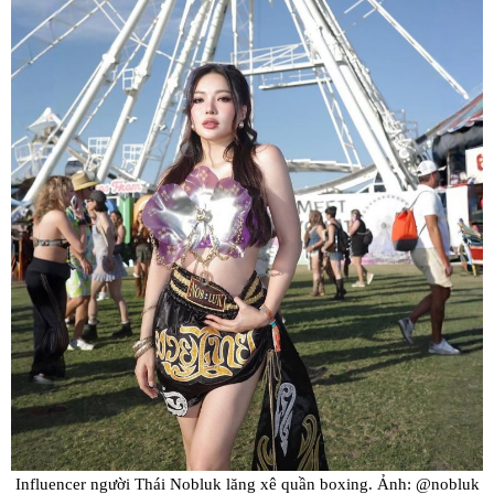
Influencer người Thái Nobluk lăng xê quần boxing. Ảnh: @nobluk