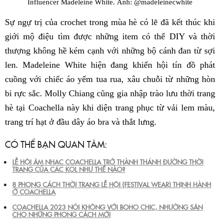
Influencer Madeleine White. Ảnh: @madeleinecwhite
Sự ngự trị của crochet trong mùa hè có lẽ đã kết thúc khi
giới mộ điệu tìm được những item có thể DIY và thời
thượng không hề kém cạnh với những bộ cánh đan từ sợi
len. Madeleine White hiện đang khiến hội tín đồ phát
cuồng với chiếc áo yếm tua rua, xâu chuỗi từ những hòn
bi rực sắc. Molly Chiang cũng gia nhập trào lưu thời trang
hè tại Coachella này khi diện trang phục từ vải lem màu,
trang trí hạt ở đầu dây áo bra và thắt lưng.
CÓ THỂ BẠN QUAN TÂM:
LỄ HỘI ÂM NHẠC COACHELLA TRỞ THÀNH THÁNH ĐƯỜNG THỜI
TRANG CỦA CÁC KOL NHƯ THẾ NÀO?
8 PHONG CÁCH THỜI TRANG LỄ HỘI (FESTIVAL WEAR) THỊNH HÀNH
Ở COACHELLA
COACHELLA 2023 NÓI KHÔNG VỚI BOHO CHIC, NHƯỜNG SÂN
CHO NHỮNG PHONG CÁCH MỚI