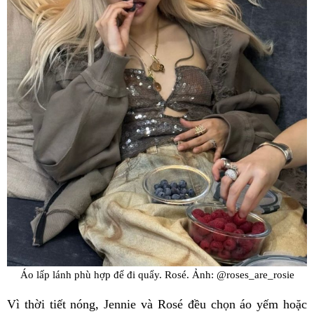
Áo lấp lánh phù hợp để đi quẩy. Rosé. Ảnh: @roses_are_rosie
Vì thời tiết nóng, Jennie và Rosé đều chọn áo yếm hoặc