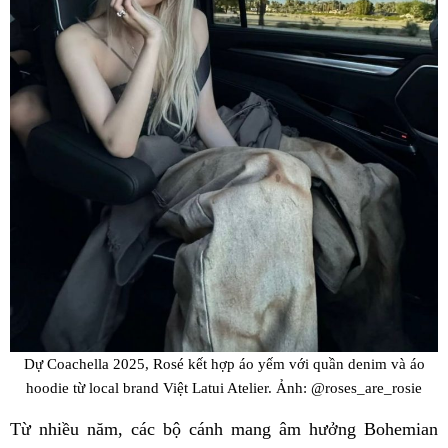
Dự Coachella 2025, Rosé kết hợp áo yếm với quần denim và áo
hoodie từ local brand Việt Latui Atelier. Ảnh: @roses_are_rosie
Từ nhiều năm, các bộ cánh mang âm hưởng Bohemian