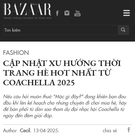
Cập nhật xu hướng thời trang hè hot nhất từ Coachella 2025
Tog
navi
FASHION
CẬP NHẬT XU HƯỚNG THỜI
TRANG HÈ HOT NHẤT TỪ
COACHELLA 2025
Nếu câu hỏi muôn thưở "Mặc gì đây?" đang khiến bạn đau
đầu khi lên kế hoạch cho những chuyến đi chơi mùa hè, hãy
để bản phối từ dàn sao tham dự đại nhạc hội Coachella từ
ngày đến đêm giải đáp.
Author:
Cecil
.
13-04-2025.
chia sẻ