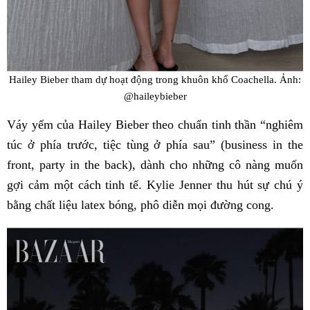
Hailey Bieber tham dự hoạt động trong khuôn khổ Coachella. Ảnh:
@haileybieber
Váy yếm của Hailey Bieber theo chuẩn tinh thần “nghiêm
túc ở phía trước, tiệc tùng ở phía sau” (business in the
front, party in the back), dành cho những cô nàng muốn
gợi cảm một cách tinh tế. Kylie Jenner thu hút sự chú ý
bằng chất liệu latex bóng, phô diễn mọi đường cong.