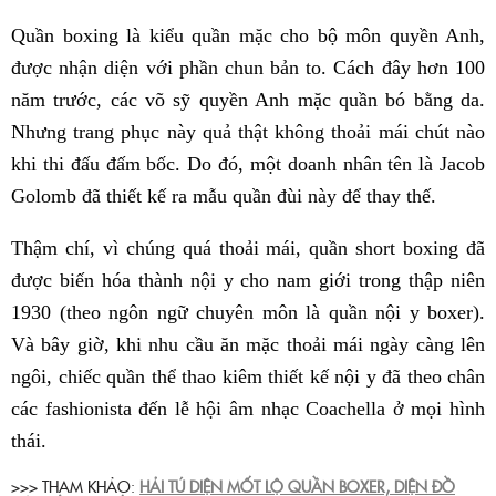
Quần boxing là kiểu quần mặc cho bộ môn quyền Anh,
được nhận diện với phần chun bản to. Cách đây hơn 100
năm trước, các võ sỹ quyền Anh mặc quần bó bằng da.
Nhưng trang phục này quả thật không thoải mái chút nào
khi thi đấu đấm bốc. Do đó, một doanh nhân tên là Jacob
Golomb đã thiết kế ra mẫu quần đùi này để thay thế.
Thậm chí, vì chúng quá thoải mái, quần short boxing đã
được biến hóa thành nội y cho nam giới trong thập niên
1930 (theo ngôn ngữ chuyên môn là quần nội y boxer).
Và bây giờ, khi nhu cầu ăn mặc thoải mái ngày càng lên
ngôi, chiếc quần thể thao kiêm thiết kế nội y đã theo chân
các fashionista đến lễ hội âm nhạc Coachella ở mọi hình
thái.
>>> THAM KHẢO:
HẢI TÚ DIỆN MỐT LỘ QUẦN BOXER, DIỆN ĐỒ