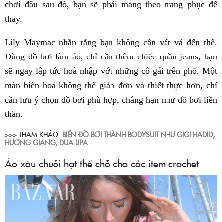
chơi đâu sau đó, bạn sẽ phải mang theo trang phục để
thay.
Lily Maymac nhắn rằng bạn không cần vất vả đến thế.
Dùng đồ bơi làm áo, chỉ cần thêm chiếc quần jeans, bạn
sẽ ngay lập tức hoà nhập với những cô gái trên phố. Một
màn biến hoá không thể giản đơn và thiết thực hơn, chỉ
cần lưu ý chọn đồ bơi phù hợp, chẳng hạn như đồ bơi liền
thân.
>>> THAM KHẢO:
BIẾN ĐỒ BƠI THÀNH BODYSUIT NHƯ GIGI HADID,
HƯƠNG GIANG, DUA LIPA
Áo xâu chuỗi hạt thế chỗ cho các item crochet