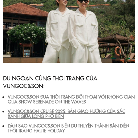
DU NGOẠN CÙNG THỜI TRANG CỦA
VUNGOC&SON:
VUNGOC&SON ĐƯA THỜI TRANG ĐỐI THOẠI VỚI KHÔNG GIAN
QUA SHOW SERENADE ON THE WAVES
VUNGOC&SON CRUISE 2025: BẢN GIAO HƯỞNG CỦA SẮC
XANH GIỮA LÒNG PHỐ BIỂN
DÀN SAO VUNGOC&SON BIẾN DU THUYỀN THÀNH SÀN DIỄN
THỜI TRANG HAUTE HOLIDAY