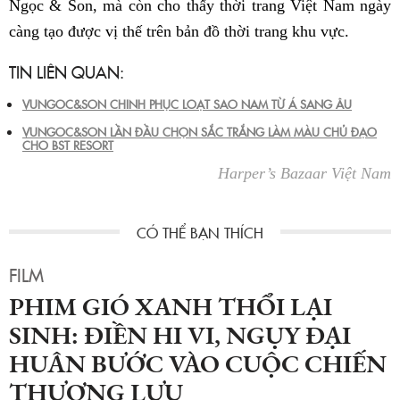
Ngọc & Son, mà còn cho thấy thời trang Việt Nam ngày
càng tạo được vị thế trên bản đồ thời trang khu vực.
TIN LIÊN QUAN:
VUNGOC&SON CHINH PHỤC LOẠT SAO NAM TỪ Á SANG ÂU
VUNGOC&SON LẦN ĐẦU CHỌN SẮC TRẮNG LÀM MÀU CHỦ ĐẠO
CHO BST RESORT
Harper’s Bazaar Việt Nam
FILM
PHIM GIÓ XANH THỔI LẠI
SINH: ĐIỀN HI VI, NGỤY ĐẠI
HUÂN BƯỚC VÀO CUỘC CHIẾN
THƯỢNG LƯU