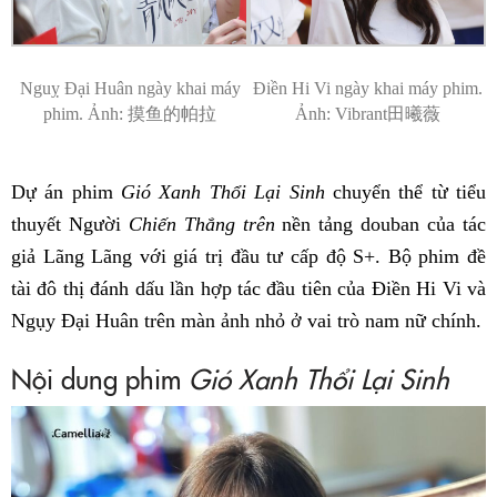
Nguỵ Đại Huân ngày khai máy
Điền Hi Vi ngày khai máy phim.
phim. Ảnh: 摸鱼的帕拉
Ảnh: Vibrant田曦薇
Dự án phim
Gió Xanh Thổi Lại Sinh
chuyển thể từ tiểu
thuyết Người
Chiến Thắng trên
nền tảng douban của tác
giả Lãng Lãng với giá trị đầu tư cấp độ S+. Bộ phim đề
tài đô thị đánh dấu lần hợp tác đầu tiên của Điền Hi Vi và
Ngụy Đại Huân trên màn ảnh nhỏ ở vai trò nam nữ chính.
Nội dung phim
Gió Xanh Thổi Lại Sinh