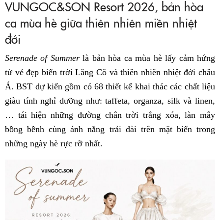
VUNGOC&SON Resort 2026, bản hòa
ca mùa hè giữa thiên nhiên miền nhiệt
đới
Serenade of Summer
là bản hòa ca mùa hè lấy cảm hứng
từ vẻ đẹp biển trời Lăng Cô và thiên nhiên nhiệt đới châu
Á. BST dự kiến gồm có 68 thiết kế khai thác các chất liệu
giàu tính nghỉ dưỡng như: taffeta, organza, silk và linen,
… tái hiện những đường chân trời trắng xóa, làn mây
bồng bềnh cùng ánh nắng trải dài trên mặt biển trong
những ngày hè rực rỡ nhất.