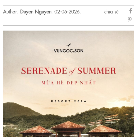
Author:
Duyen Nguyen
.
02-06-2026.
chia sẻ
sẻ
Fac