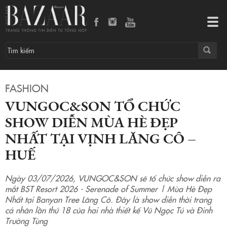
VUNGOC&SON tổ chức show diễn Mùa Hè Đẹp Nhất tại vịnh Lăng Cô – Huế
Tog
navi
FASHION
VUNGOC&SON TỔ CHỨC
SHOW DIỄN MÙA HÈ ĐẸP
NHẤT TẠI VỊNH LĂNG CÔ –
HUẾ
Ngày 03/07/2026, VUNGOC&SON sẽ tổ chức show diễn ra
mắt BST Resort 2026 - Serenade of Summer | Mùa Hè Đẹp
Nhất tại Banyan Tree Lăng Cô. Đây là show diễn thời trang
cá nhân lần thứ 18 của hai nhà thiết kế Vũ Ngọc Tú và Đinh
Trường Tùng