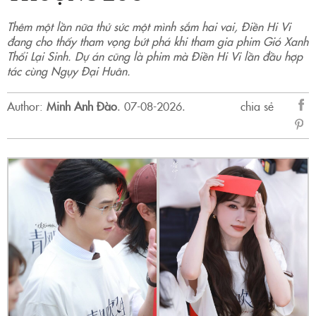
Thêm một lần nữa thử sức một mình sắm hai vai, Điền Hi Vi
đang cho thấy tham vọng bứt phá khi tham gia phim Gió Xanh
Thổi Lại Sinh. Dự án cũng là phim mà Điền Hi Vi lần đầu hợp
tác cùng Ngụy Đại Huân.
Author:
Minh Anh Đào
.
07-08-2026.
chia sẻ
sẻ
Fac