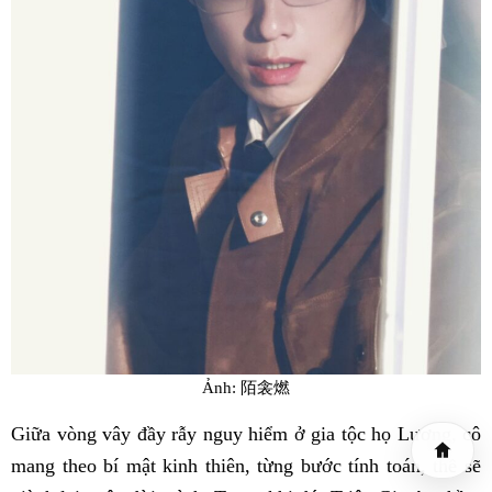
Ảnh: 陌衾燃
Giữa vòng vây đầy rẫy nguy hiểm ở gia tộc họ Lương, cô
mang theo bí mật kinh thiên, từng bước tính toán, thề sẽ