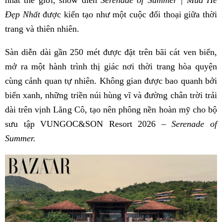
nhất thế giới, show diễn
Serenade of Summer | Mùa Hè
Đẹp Nhất
được kiến tạo như một cuộc đối thoại giữa thời
trang và thiên nhiên.
Sàn diễn dài gần 250 mét được đặt trên bãi cát ven biển,
mở ra một hành trình thị giác nơi thời trang hòa quyện
cùng cảnh quan tự nhiên. Không gian được bao quanh bởi
biển xanh, những triền núi hùng vĩ và đường chân trời trải
dài trên vịnh Lăng Cô, tạo nên phông nền hoàn mỹ cho bộ
sưu tập VUNGOC&SON Resort 2026 –
Serenade of
Summer.