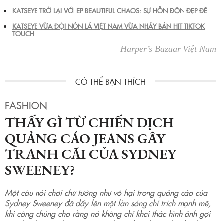
KATSEYE TRỞ LẠI VỚI EP BEAUTIFUL CHAOS: SỰ HỖN ĐỘN ĐẸP ĐẼ
KATSEYE VỪA ĐỘI NÓN LÁ VIỆT NAM VỪA NHẢY BẢN HIT TIKTOK
TOUCH
Harper’s Bazaar Việt Nam
FASHION
THẤY GÌ TỪ CHIẾN DỊCH
QUẢNG CÁO JEANS GÂY
TRANH CÃI CỦA SYDNEY
SWEENEY?
Một câu nói chơi chữ tưởng như vô hại trong quảng cáo của
Sydney Sweeney đã dấy lên một làn sóng chỉ trích mạnh mẽ,
khi công chúng cho rằng nó không chỉ khai thác hình ảnh gợi