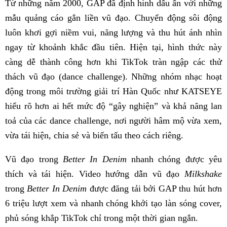
Từ những năm 2000, GAP đã định hình dấu ấn với những
mẫu quảng cáo gắn liền vũ đạo. Chuyển động sôi động
luôn khơi gợi niềm vui, năng lượng và thu hút ánh nhìn
ngay từ khoảnh khắc đầu tiên. Hiện tại, hình thức này
càng dễ thành công hơn khi TikTok tràn ngập các thử
thách vũ đạo (dance challenge). Những nhóm nhạc hoạt
động trong môi trường giải trí Hàn Quốc như KATSEYE
hiểu rõ hơn ai hết mức độ “gây nghiện” và khả năng lan
toả của các dance challenge, nơi người hâm mộ vừa xem,
vừa tái hiện, chia sẻ và biến tấu theo cách riêng.
Vũ đạo trong
Better In Denim
nhanh chóng được yêu
thích và tái hiện. Video hướng dẫn vũ đạo
Milkshake
trong
Better In Denim
được đăng tải bởi GAP thu hút hơn
6 triệu lượt xem và nhanh chóng khởi tạo làn sóng cover,
phủ sóng khắp TikTok chỉ trong một thời gian ngắn.