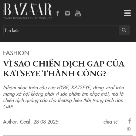
Vì sao chiến dịch GAP của KATSEYE thành công?
Tog
navi
FASHION
VÌ SAO CHIẾN DỊCH GAP CỦA
KATSEYE THÀNH CÔNG?
Nhóm nhạc toàn cầu của HYBE, KATSEYE, đang viral trên
mạng xã hội không phải vì sản phẩm âm nhạc mới, mà là
chiến dịch quảng cáo cho thương hiệu thời trang bình dân
GAP.
Author:
Cecil
.
28-08-2025.
chia sẻ
sẻ