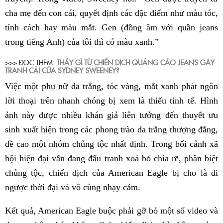
cha mẹ đến con cái, quyết định các đặc điểm như màu tóc,
tính cách hay màu mắt. Gen (đồng âm với quần jeans
trong tiếng Anh) của tôi thì có màu xanh.”
>>> ĐỌC THÊM:
THẤY GÌ TỪ CHIẾN DỊCH QUẢNG CÁO JEANS GÂY
TRANH CÃI CỦA SYDNEY SWEENEY?
Việc một phụ nữ da trắng, tóc vàng, mắt xanh phát ngôn
lời thoại trên nhanh chóng bị xem là thiếu tinh tế. Hình
ảnh này được nhiều khán giả liên tưởng đến thuyết ưu
sinh xuất hiện trong các phong trào da trắng thượng đẳng,
đề cao một nhóm chủng tộc nhất định. Trong bối cảnh xã
hội hiện đại vẫn đang đấu tranh xoá bỏ chia rẽ, phân biệt
chủng tộc, chiến dịch của American Eagle bị cho là đi
ngược thời đại và vô cùng nhạy cảm.
Kết quả, American Eagle buộc phải gỡ bỏ một số video và