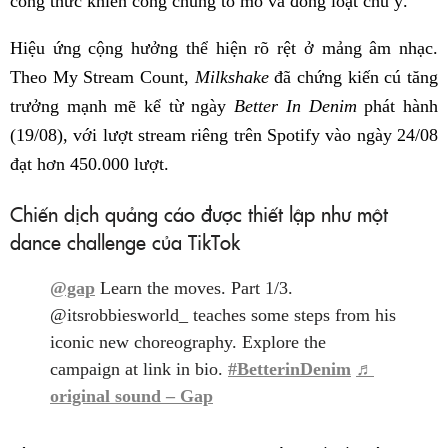
công thức khiến công chúng tò mò và đồng loạt chú ý.
Hiệu ứng cộng hưởng thể hiện rõ rệt ở mảng âm nhạc.
Theo My Stream Count,
Milkshake
đã chứng kiến cú tăng
trưởng mạnh mẽ kể từ ngày
Better In Denim
phát hành
(19/08), với lượt stream riêng trên Spotify vào ngày 24/08
đạt hơn 450.000 lượt.
Chiến dịch quảng cáo được thiết lập như một
dance challenge của TikTok
@gap
Learn the moves. Part 1/3.
@itsrobbiesworld_ teaches some steps from his
iconic new choreography. Explore the
campaign at link in bio.
#BetterinDenim
♬
original sound – Gap