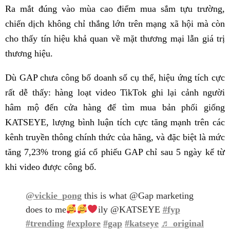
Ra mắt đúng vào mùa cao điểm mua sắm tựu trường,
chiến dịch không chỉ thắng lớn trên mạng xã hội mà còn
cho thấy tín hiệu khả quan về mặt thương mại lẫn giá trị
thương hiệu.
Dù GAP chưa công bố doanh số cụ thể, hiệu ứng tích cực
rất dễ thấy: hàng loạt video TikTok ghi lại cảnh người
hâm mộ đến cửa hàng để tìm mua bản phối giống
KATSEYE, lượng bình luận tích cực tăng mạnh trên các
kênh truyền thông chính thức của hãng, và đặc biệt là mức
tăng 7,23% trong giá cổ phiếu GAP chỉ sau 5 ngày kể từ
khi video được công bố.
@vickie_pong
this is what @Gap marketing
does to me
ily @KATSEYE
#fyp
#trending
#explore
#gap
#katseye
♬ original