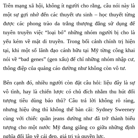
Trên mạng xã hội, không ít người cho rằng, câu nói này là
một sự gợi nhớ đến các thuyết ưu sinh – học thuyết từng
được các phong trào da trắng thượng đẳng sử dụng để
tuyên truyền việc “loại bỏ” những nhóm người bị cho là
yếu kém về mặt di truyền. Trong bối cảnh chính trị hiện
tại, khi một số lãnh đạo cánh hữu tại Mỹ từng công khai
nói về “bad genes” (gen xấu) để chỉ những nhóm nhập cư,
thông điệp của quảng cáo dường như không còn vô tư.
Bên cạnh đó, nhiều người còn đặt câu hỏi: liệu đây là sự
vô tình, hay là chiến lược có chủ đích nhằm thu hút đối
tượng tiêu dùng bảo thủ? Câu trả lời không rõ ràng,
nhưng hiệu ứng thì không thể bàn cãi: Sydney Sweeney
cùng với chiếc quần jeans dường như đã trở thành biểu
tượng cho một nước Mỹ đang giằng co giữa những định
nghĩa đối lập về cái đẹp, giá trị và quyền lực.