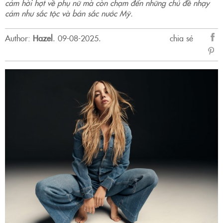
cảm hời hợt về phụ nữ mà còn chạm đến những chủ đề nhạy
cảm như sắc tộc và bản sắc nước Mỹ.
Author:
Hazel
.
09-08-2025.
chia sẻ
sẻ
Fac