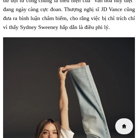
dữ dội từ công chúng là biểu hiện của “văn hóa huỷ diệt”
đang ngày càng cực đoan. Thượng nghị sĩ JD Vance cũng
đưa ra bình luận châm biếm, cho rằng việc bị chỉ trích chỉ
vì thấy Sydney Sweeney hấp dẫn là điều phi lý.