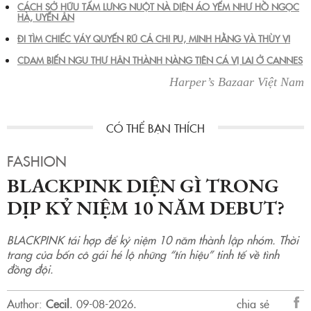
CÁCH SỞ HỮU TẤM LƯNG NUỘT NÀ DIỆN ÁO YẾM NHƯ HỒ NGỌC
HÀ, UYỂN ÂN
ĐI TÌM CHIẾC VÁY QUYẾN RŨ CẢ CHI PU, MINH HẰNG VÀ THÙY VI
CDAM BIẾN NGU THƯ HÂN THÀNH NÀNG TIÊN CÁ VỊ LAI Ở CANNES
Harper’s Bazaar Việt Nam
FASHION
BLACKPINK DIỆN GÌ TRONG
DỊP KỶ NIỆM 10 NĂM DEBUT?
BLACKPINK tái hợp để kỷ niệm 10 năm thành lập nhóm. Thời
trang của bốn cô gái hé lộ những “tín hiệu” tinh tế về tình
đồng đội.
Author:
Cecil
.
09-08-2026.
chia sẻ