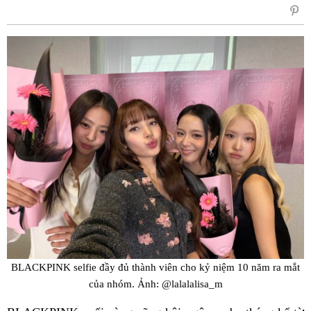
sẻ
Fac
BLACKPINK selfie đầy đủ thành viên cho kỷ niệm 10 năm ra mắt
của nhóm. Ảnh: @lalalalisa_m