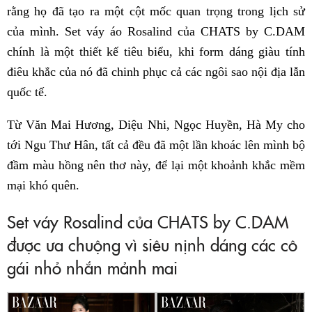
rằng họ đã tạo ra một cột mốc quan trọng trong lịch sử
của mình. Set váy áo Rosalind của CHATS by C.DAM
chính là một thiết kế tiêu biểu, khi form dáng giàu tính
điêu khắc của nó đã chinh phục cả các ngôi sao nội địa lẫn
quốc tế.
Từ Văn Mai Hương, Diệu Nhi, Ngọc Huyền, Hà My cho
tới Ngu Thư Hân, tất cả đều đã một lần khoác lên mình bộ
đầm màu hồng nên thơ này, để lại một khoảnh khắc mềm
mại khó quên.
Set váy Rosalind của CHATS by C.DAM
được ưa chuộng vì siêu nịnh dáng các cô
gái nhỏ nhắn mảnh mai