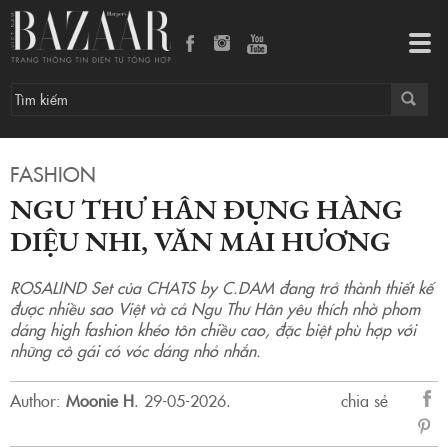
Ngu Thư Hân đụng hàng Diệu Nhi, Văn Mai Hương
Tog
navi
FASHION
NGU THƯ HÂN ĐỤNG HÀNG
DIỆU NHI, VĂN MAI HƯƠNG
ROSALIND Set của CHATS by C.DAM đang trở thành thiết kế
được nhiều sao Việt và cả Ngu Thư Hân yêu thích nhờ phom
dáng high fashion khéo tôn chiều cao, đặc biệt phù hợp với
những cô gái có vóc dáng nhỏ nhắn.
Author:
Moonie H
.
29-05-2026.
chia sẻ
sẻ