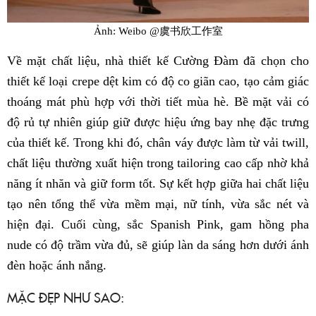
Ảnh: Weibo @虞书欣工作室
Về mặt chất liệu, nhà thiết kế Cường Đàm đã chọn cho
thiết kế loại crepe dệt kim có độ co giãn cao, tạo cảm giác
thoáng mát phù hợp với thời tiết mùa hè. Bề mặt vải có
độ rủ tự nhiên giúp giữ được hiệu ứng bay nhẹ đặc trưng
của thiết kế. Trong khi đó, chân váy được làm từ vải twill,
chất liệu thường xuất hiện trong tailoring cao cấp nhờ khả
năng ít nhăn và giữ form tốt. Sự kết hợp giữa hai chất liệu
tạo nên tổng thể vừa mềm mại, nữ tính, vừa sắc nét và
hiện đại. Cuối cùng, sắc Spanish Pink, gam hồng pha
nude có độ trầm vừa đủ, sẽ giúp làn da sáng hơn dưới ánh
đèn hoặc ánh nắng.
MẶC ĐẸP NHƯ SAO: