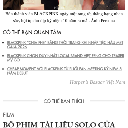
Bốn thành viên BLACKPINK ngày một rạng rỡ, thăng hạng nhan
sắc, hội tụ cho dịp kỷ niệm 10 năm ra mắt. Ảnh: Persona
CÓ THỂ BẠN QUAN TÂM:
BLACKPINK “CHIA PHE” BẰNG THỜI TRANG KHI NHẬP TIỆC HẬU MET
GALA 2026
BLACKPINK CHỌN DUY NHẤT LOCAL BRAND VIỆT FENG CHO TEASER
MV GO
CHEAP MOMENT VỚI BLACKPINK TỪ BUỔI FAN MEETING KỶ NIỆM 8
NĂM DEBUT
Harper’s Bazaar Việt Nam
FILM
BỘ PHIM TÀI LIỆU SOLO CỦA