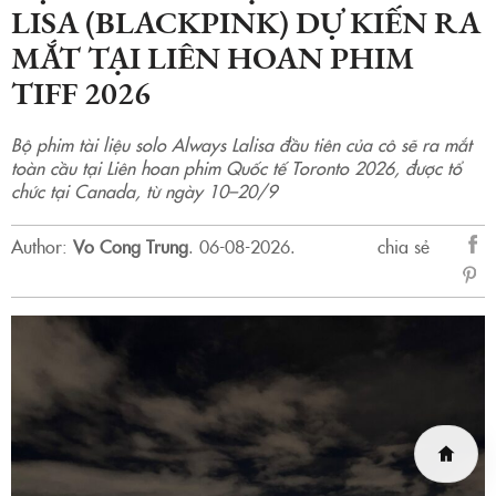
LISA (BLACKPINK) DỰ KIẾN RA
MẮT TẠI LIÊN HOAN PHIM
TIFF 2026
Bộ phim tài liệu solo Always Lalisa đầu tiên của cô sẽ ra mắt
toàn cầu tại Liên hoan phim Quốc tế Toronto 2026, được tổ
chức tại Canada, từ ngày 10–20/9
Author:
Vo Cong Trung
.
06-08-2026.
chia sẻ
sẻ
Fac