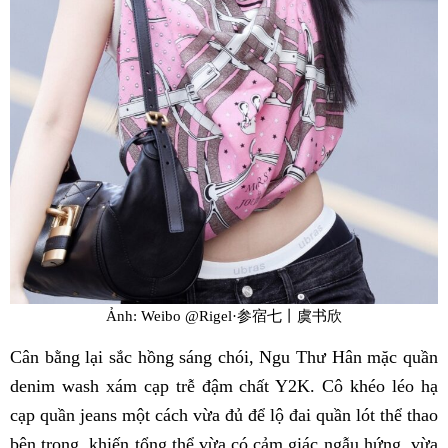
Ảnh: Weibo @Rigel·参宿七丨虞书欣
Cân bằng lại sắc hồng sáng chói, Ngu Thư Hân mặc quần
denim wash xám cạp trễ đậm chất Y2K. Cô khéo léo hạ
cạp quần jeans một cách vừa đủ để lộ đai quần lót thể thao
bên trong, khiến tổng thể vừa có cảm giác ngẫu hứng, vừa