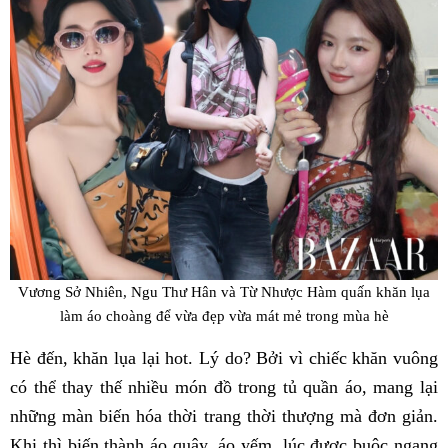
Vương Sở Nhiên, Ngu Thư Hân và Từ Nhược Hàm quấn khăn lụa
làm áo choàng để vừa đẹp vừa mát mẻ trong mùa hè
Hè đến, khăn lụa lại hot. Lý do? Bởi vì chiếc khăn vuông
có thể thay thế nhiều món đồ trong tủ quần áo, mang lại
những màn biến hóa thời trang thời thượng mà đơn giản.
Khi thì biến thành áo quây, áo yếm, lúc được buộc ngang