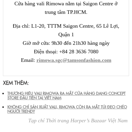
Cửa hàng vali Rimowa nằm tại Saigon Centre ở
trung tâm TP.HCM.
Địa chỉ: L1-20, TTTM Saigon Centre, 65 Lê Lợi,
Quận 1
Giờ mở cửa: 9h30 đến 21h30 hàng ngày
Điện thoại: +84 28 3636 7080
Email:
rimowa.sgc@tamsonfashion.com
XEM THÊM:
THƯƠNG HIỆU VALI RIMOWA RA MẮT CỬA HÀNG DẠNG CONCEPT
STORE ĐẦU TIÊN TẠI VIỆT NAM
KHÔNG CHỈ SẢN XUẤT VALI, RIMOWA CÒN RA MẮT TÚI ĐEO CHÉO
NGƯỜI TRENDY
Tạp chí Thời trang Harper’s Bazaar Việt Nam