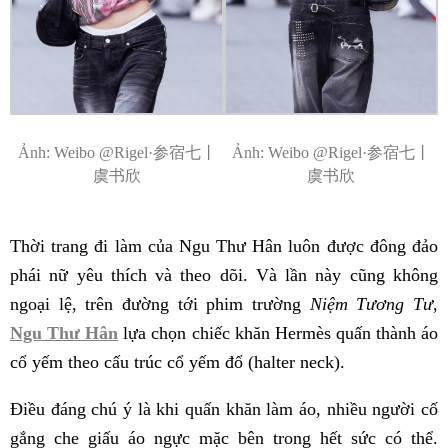
Ảnh: Weibo @Rigel·参宿七丨
Ảnh: Weibo @Rigel·参宿七丨
虞书欣
虞书欣
Thời trang đi làm của Ngu Thư Hân luôn được đông đảo
phái nữ yêu thích và theo dõi. Và lần này cũng không
ngoại lệ, trên đường tới phim trường
Niệm Tương Tư
,
Ngu Thư Hân
lựa chọn chiếc khăn Hermès quấn thành áo
cổ yếm theo cấu trúc cổ yếm đổ (halter neck).
Điều đáng chú ý là khi quấn khăn làm áo, nhiều người cố
gắng che giấu áo ngực mặc bên trong hết sức có thể.