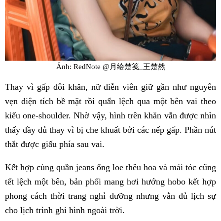
Ảnh: RedNote @月绘楚笺_王楚然
Thay vì gấp đôi khăn, nữ diễn viên giữ gần như nguyên
vẹn diện tích bề mặt rồi quấn lệch qua một bên vai theo
kiểu one-shoulder. Nhờ vậy, hình trên khăn vẫn được nhìn
thấy đầy đủ thay vì bị che khuất bởi các nếp gấp. Phần nút
thắt được giấu phía sau vai.
Kết hợp cùng quần jeans ống loe thêu hoa và mái tóc cũng
tết lệch một bên, bản phối mang hơi hướng hobo kết hợp
phong cách thời trang nghỉ dưỡng nhưng vẫn đủ lịch sự
cho lịch trình ghi hình ngoài trời.