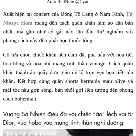
Ảnh: RedNote @Cyan
Xuất hiện tại concert của Uông Tô Lang ở Nam Kinh,
Từ
Nhược Hàm
mang đến cách quấn khăn làm áo căn bản
nhất, mà gần như cô gái nào lần đầu thử nghiệm với
phong cách này đều phải học thuộc lòng.
Cô lựa chọn chiếc khăn nền cam đất pha nâu với họa tiết
hoa hồng và hoa nhí mang tinh thần vintage. Cách quấn
khăn thành áo quây đơn giản để lộ trọn vẹn họa tiết của
khăn. Kết hợp cùng quần shorts bermuda màu olive và
mái tóc nâu gợn sóng, bản phối gợi liên tưởng đến phong
cách bohemian.
Vương Sở Nhiên điệu đà với chiếc “áo” lệch vai từ
Dior, vừa hobo vừa mang tinh thần nghỉ dưỡng