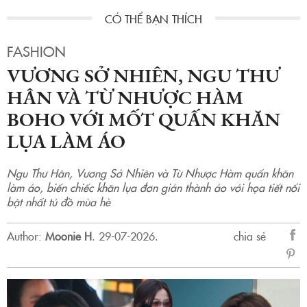
FASHION
VƯƠNG SỞ NHIÊN, NGU THƯ
HÂN VÀ TỪ NHƯỢC HÀM
BOHO VỚI MỐT QUẤN KHĂN
LỤA LÀM ÁO
Ngu Thư Hân, Vương Sở Nhiên và Từ Nhược Hàm quấn khăn
làm áo, biến chiếc khăn lụa đơn giản thành áo với họa tiết nổi
bật nhất tủ đồ mùa hè
Author:
Moonie H
.
29-07-2026.
chia sẻ
sẻ
Fac