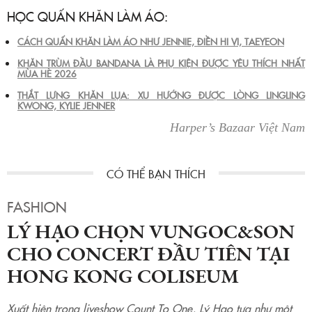
HỌC QUẤN KHĂN LÀM ÁO:
CÁCH QUẤN KHĂN LÀM ÁO NHƯ JENNIE, ĐIỀN HI VI, TAEYEON
KHĂN TRÙM ĐẦU BANDANA LÀ PHỤ KIỆN ĐƯỢC YÊU THÍCH NHẤT
MÙA HÈ 2026
THẮT LƯNG KHĂN LỤA: XU HƯỚNG ĐƯỢC LÒNG LINGLING
KWONG, KYLIE JENNER
Harper’s Bazaar Việt Nam
FASHION
LÝ HẠO CHỌN VUNGOC&SON
CHO CONCERT ĐẦU TIÊN TẠI
HONG KONG COLISEUM
Xuất hiện trong liveshow Count To One, Lý Hạo tựa như một