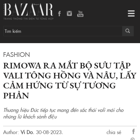
Rimowa ra mắt bộ sưu tập vali tông hồng và nâu, lấy cảm hứng từ sự tương phản
Tog
navi
FASHION
RIMOWA RA MẮT BỘ SƯU TẬP
VALI TÔNG HỒNG VÀ NÂU, LẤY
CẢM HỨNG TỪ SỰ TƯƠNG
PHẢN
Thương hiệu Đức tiếp tục mang đến sắc thái vali mới cho
những lữ khách sành điệu
Author:
Vi Do
.
30-08-2023.
chia sẻ