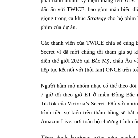
phát hành album kỷ niệm mang tên
TEN: 
dấu ấn với TWICE, bao gồm màn biểu diễ
giọng trong ca khúc
Strategy
cho bộ phim 
phim của dự án.
Các thành viên của TWICE chia sẻ cùng Bi
Secret vì đã mời chúng tôi tham gia sự 
diễn thế giới 2026 tại Bắc Mỹ, châu Âu 
tiếp tục kết nối với [hội fan] ONCE trên to
Người hâm mộ nhóm nhạc có thể theo dõi t
7 giờ tối theo giờ ET ở miền Đông Bắc 
TikTok của Victoria’s Secret. Đối với nhữ
trình tiền sự kiện trên thảm hồng sẽ bắt
Amazon Live, nơi toàn bộ chương trình cũn
Tầm ảnh hưởng của các nghệ s