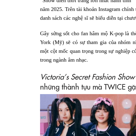
“Show diễn thời trang lớn nhất hành tình” Vi
năm 2025. Trên tài khoản Instagram chính
danh sách các nghệ sĩ sẽ biểu diễn tại chư
Gây sửng sốt cho fan hâm mộ K-pop là thô
York (Mỹ) sẽ có sự tham gia của nhóm 
một cột mốc quan trọng trong sự nghiệp
trong ngành âm nhạc.
Victoria’s Secret Fashion Show
những thành tựu mà TWICE gặt