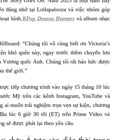
The Story Goes On.
Năm 2025 là một năm đầy
n đáng nhớ tại Lollapalooza và việc nhóm góp
hoạt hình
KPop Demon Hunters
và album nhạc
llboard: “Chúng tôi vô cùng biết ơn Victoria’s
kiện khó quên này, ngay trước thềm chuyến lưu
và Vương quốc Anh. Chúng tôi rất háo hức được
àn thế giới.”
rực tiếp chương trình vào ngày 15 tháng 10 lúc
nước Mỹ trên các kênh Instagram, YouTube và
ng ai muốn trải nghiệm trọn vẹn sự kiện, chương
 đầu lúc 6 giờ 30 tối (ET) trên Prime Video và
g sẽ được phát lại theo yêu cầu.
ĩ châu Á trên sàn diễn thời trang