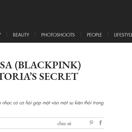
Y
BEAUTY
PHOTOSHOOTS
PEOPLE
LIFESTYL
ISA (BLACKPINK)
CTORIA’S SECRET
nhạc có cơ hội góp mặt vào một sự kiện thời trang
chia sẻ
sẻ