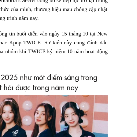
ctoria’s Secret công bố sẽ tiếp tục trở lại trong
 thức của mình, thương hiệu mau chóng cập nhật
ơng trình năm nay.
ng tin buổi diễn vào ngày 15 tháng 10 tại New
nhạc Kpop TWICE. Sự kiện này cũng đánh dấu
 của nhóm khi TWICE kỷ niệm 10 năm hoạt động
2025 như một điểm sáng trong
 hái được trong năm nay