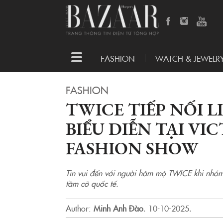
Toggle
FASHION
WATCH & JEWELR
navigation
FASHION
TWICE TIẾP NỐI L
BIỂU DIỄN TẠI VI
FASHION SHOW
Tin vui đến với người hâm mộ TWICE khi nhóm 
tầm cỡ quốc tế.
Author:
Minh Anh Đào
.
10-10-2025.