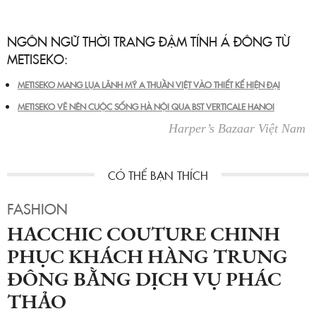
NGÔN NGỮ THỜI TRANG ĐẬM TÍNH Á ĐÔNG TỪ
METISEKO:
METISEKO MANG LỤA LÃNH MỸ A THUẦN VIỆT VÀO THIẾT KẾ HIỆN ĐẠI
METISEKO VẼ NÊN CUỘC SỐNG HÀ NỘI QUA BST VERTICALE HANOI
Harper’s Bazaar Việt Nam
FASHION
HACCHIC COUTURE CHINH
PHỤC KHÁCH HÀNG TRUNG
ĐÔNG BẰNG DỊCH VỤ PHÁC
THẢO