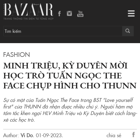
Minh Triệu, Kỳ Duyên mời học trò Tuấn Ngọc The Face chụp hình cho THUNN
Tog
navi
FASHION
MINH TRIỆU, KỲ DUYÊN MỜI
HỌC TRÒ TUẤN NGỌC THE
FACE CHỤP HÌNH CHO THUNN
Sự có mặt của Tuấn Ngọc The Face trong BST “Love yourself
first" của THUNN đã nhận được nhiều chú ý. Người hâm mộ
tấm tắc khen ngợi HLV Minh Triệu và Kỳ Duyên biết cách lăng-
xê các học trò.
Author:
Vi Do
.
01-09-2023.
chia sẻ