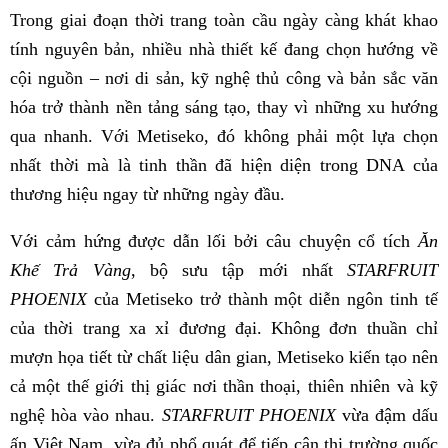
Trong giai đoạn thời trang toàn cầu ngày càng khát khao
tính nguyên bản, nhiều nhà thiết kế đang chọn hướng về
cội nguồn – nơi di sản, kỹ nghệ thủ công và bản sắc văn
hóa trở thành nền tảng sáng tạo, thay vì những xu hướng
qua nhanh. Với Metiseko, đó không phải một lựa chọn
nhất thời mà là tinh thần đã hiện diện trong DNA của
thương hiệu ngay từ những ngày đầu.
Với cảm hứng được dẫn lối bởi câu chuyện cổ tích
Ăn
Khế Trả Vàng
, bộ sưu tập mới nhất
STARFRUIT
PHOENIX
của Metiseko trở thành một diễn ngôn tinh tế
của thời trang xa xỉ đương đại. Không đơn thuần chỉ
mượn họa tiết từ chất liệu dân gian, Metiseko kiến tạo nên
cả một thế giới thị giác nơi thần thoại, thiên nhiên và kỹ
nghệ hòa vào nhau.
STARFRUIT PHOENIX
vừa đậm dấu
ấn Việt Nam, vừa đủ phổ quát để tiếp cận thị trường quốc