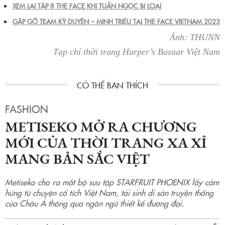
XEM LẠI TẬP 8 THE FACE KHI TUẤN NGỌC BỊ LOẠI
GẶP GỠ TEAM KỲ DUYÊN – MINH TRIỆU TẠI THE FACE VIETNAM 2023
Ảnh: THUNN
Tạp chí thời trang Harper’s Bazaar Việt Nam
FASHION
METISEKO MỞ RA CHƯƠNG
MỚI CỦA THỜI TRANG XA XỈ
MANG BẢN SẮC VIỆT
Metiseko cho ra mắt bộ sưu tập STARFRUIT PHOENIX lấy cảm
hứng từ chuyện cổ tích Việt Nam, tái sinh di sản truyền thống
của Châu Á thông qua ngôn ngữ thiết kế đương đại.