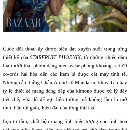
Cuộc đối thoại ấy được biểu đạt xuyên suốt trong từng
thiết kế của
STARFRUIT PHOENIX
, từ những chiếc đầm
lụa thướt tha, phom dáng menswear phóng khoáng, set đồ
co-ords hài hòa đến các item lẻ được cắt may tinh tế.
Những cảm hứng Châu Á như cổ Mandarin, khuy Tàu hay
tỷ lệ thiết kế mang dáng dấp của kimono được xử lý đầy
tiết chế, vừa đủ để gợi liên tưởng mà không làm lu mờ
tinh thần tối giản, hiện đại của từng thiết kế.
​​Lụa tơ tằm, chất liệu mang tính biểu tượng cho tinh hoa
vải vóc Việt Nam, tiếp tục giữ vai trò chủ đạo trong bộ