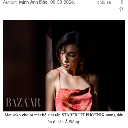
Author:
Minh Anh Đào
.
08-08-2026.
chia sẻ
sẻ
Fac
Metiseko cho ra mắt bộ sưu tập STARFRUIT PHOENIX mang dấu
ấn di sản Á Đông.