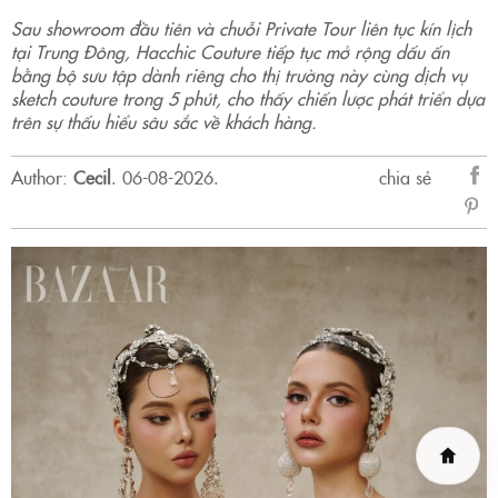
Sau showroom đầu tiên và chuỗi Private Tour liên tục kín lịch
tại Trung Đông, Hacchic Couture tiếp tục mở rộng dấu ấn
bằng bộ sưu tập dành riêng cho thị trường này cùng dịch vụ
sketch couture trong 5 phút, cho thấy chiến lược phát triển dựa
trên sự thấu hiểu sâu sắc về khách hàng.
Author:
Cecil
.
06-08-2026.
chia sẻ
sẻ
Fac