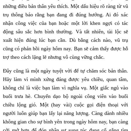
những điều bản thân yêu thích. Một dấu hiệu rõ ràng từ vũ
trụ thông báo rằng bạn đang đi đúng hướng. Ai đó xác
nhận công việc của bạn hoặc một lời khen ngợi có tác
động sâu sắc hơn bình thường. Và tất nhiên, tài lộc sẽ
xuất hiện đúng lúc bạn cần. Dù bằng cách nào, vũ trụ
cũng có phản hồi ngày hôm nay. Bạn sẽ cảm thấy được hỗ
trợ theo cách lặng lẽ nhưng vô cùng vững chắc.
Đây cũng là một ngày tuyệt vời để tự chăm sóc bản thân.
Hãy làm vì mình xứng đáng được yêu chiều, quan tâm,
không chỉ là việc bạn làm vì nghĩa vụ. Một giấc ngủ vào
buổi trưa hè. Chuyến dạo bộ ngoài công viên vào buổi
chiều lộng gió. Một (hay vài) cuộc gọi điện thoại với
người luôn giúp bạn lấy lại năng lượng. Càng dành nhiều
không gian cho sự bình yên trong ngày hôm nay, bạn càng
cởi mở hơn để đón nhận sự sung túc đang cố gắng tìm