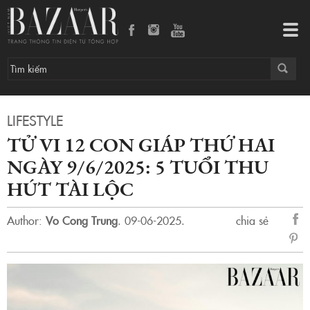
Tử vi 12 con giáp thứ Hai ngày 9/6/2025: 5 tuổi thu hút tài lộc
Tog
navi
LIFESTYLE
TỬ VI 12 CON GIÁP THỨ HAI
NGÀY 9/6/2025: 5 TUỔI THU
HÚT TÀI LỘC
Author:
Vo Cong Trung
.
09-06-2025.
chia sẻ
sẻ
Fac