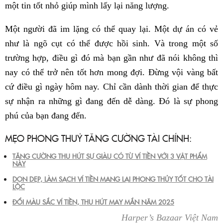
một tin tốt nhỏ giúp mình lấy lại năng lượng.
Một người đã im lặng có thể quay lại. Một dự án có vẻ
như là ngõ cụt có thể được hồi sinh. Và trong một số
trường hợp, điều gì đó mà bạn gần như đã nói không thì
nay có thể trở nên tốt hơn mong đợi. Đừng vội vàng bất
cứ điều gì ngày hôm nay. Chỉ cần dành thời gian để thực
sự nhận ra những gì đang đến dễ dàng. Đó là sự phong
phú của bạn đang đến.
MẸO PHONG THUỶ TĂNG CƯỜNG TÀI CHÍNH:
TĂNG CƯỜNG THU HÚT SỰ GIÀU CÓ TỪ VÍ TIỀN VỚI 3 VẬT PHẨM
NÀY
DỌN DẸP, LÀM SẠCH VÍ TIỀN MANG LẠI PHONG THỦY TỐT CHO TÀI
LỘC
ĐỔI MÀU SẮC VÍ TIỀN, THU HÚT MAY MẮN NĂM 2025
Harper’s Bazaar Việt Nam