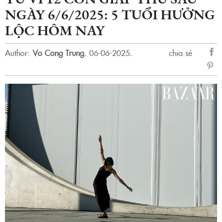
NGÀY 6/6/2025: 5 TUỔI HƯỞNG
LỘC HÔM NAY
Author:
Vo Cong Trung
.
06-06-2025.
chia sẻ
sẻ
Fac