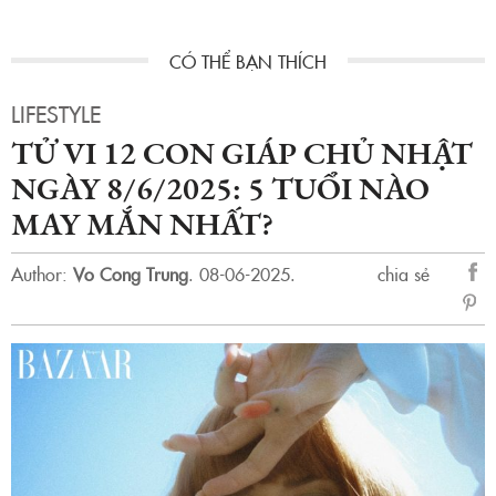
LIFESTYLE
TỬ VI 12 CON GIÁP CHỦ NHẬT
NGÀY 8/6/2025: 5 TUỔI NÀO
MAY MẮN NHẤT?
Author:
Vo Cong Trung
.
08-06-2025.
chia sẻ
sẻ
Fac