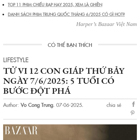
TOP 11 PHIM CHIẾU RẠP HAY 2025, XEM LÀ GHIỀN
DANH SÁCH PHIM TRUNG QUỐC THÁNG 6/2025 CÓ GÌ HOT?
Harper’s Bazaar Việt Nam
LIFESTYLE
TỬ VI 12 CON GIÁP THỨ BẢY
NGÀY 7/6/2025: 5 TUỔI CÓ
BƯỚC ĐỘT PHÁ
Author:
Vo Cong Trung
.
07-06-2025.
chia sẻ
sẻ
Fac