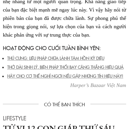
nhẹ nhàng từ một người quan trọng. Khả năng giao tiếp
của bạn đặc biệt mạnh mẽ ngay lúc này. Vì vậy hãy nói từ
phiên bản của bạn đã được chữa lành. Sự phong phú thể
hiện trong giọng nói, sự lựa chọn của bạn và cách người
khác phản ứng với sự trung thực của bạn.
HOẠT ĐỘNG CHO CUỐI TUẦN BÌNH YÊN:
THÚ CƯNG: LIỆU PHÁP CHỮA LÀNH TÂM HỒN KỲ DIỆU
THỞ DÀI SINH LÝ, BIỆN PHÁP THỔI BAY CĂNG THẲNG HIỆU QUẢ
HÃY CHO CƠ THỂ NGHỈ NGƠI NẾU GẶP NHỮNG TÍN HIỆU NÀY!
Harper’s Bazaar Việt Nam
LIFESTYLE
TỬ VI 12 CON GIÁP THỨ SÁU