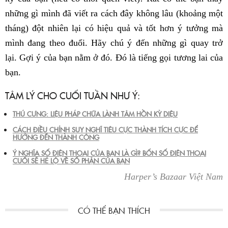
những gì mình đã viết ra cách đây không lâu (khoảng một
tháng) đột nhiên lại có hiệu quả và tốt hơn ý tưởng mà
mình đang theo đuổi. Hãy chú ý đến những gì quay trở
lại. Gợi ý của bạn nằm ở đó. Đó là tiếng gọi tương lai của
bạn.
TÂM LÝ CHO CUỐI TUẦN NHƯ Ý:
THÚ CƯNG: LIỆU PHÁP CHỮA LÀNH TÂM HỒN KỲ DIỆU
CÁCH ĐIỀU CHỈNH SUY NGHĨ TIÊU CỰC THÀNH TÍCH CỰC ĐỂ
HƯỚNG ĐẾN THÀNH CÔNG
Ý NGHĨA SỐ ĐIỆN THOẠI CỦA BẠN LÀ GÌ? BỐN SỐ ĐIỆN THOẠI
CUỐI SẼ HÉ LỘ VỀ SỐ PHẬN CỦA BẠN
Harper’s Bazaar Việt Nam