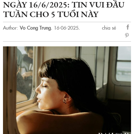
NGÀY 16/6/2025: TIN VUI ĐẦU
TUẦN CHO 5 TUỔI NÀY
Author:
Vo Cong Trung
.
16-06-2025.
chia sẻ
sẻ
Fac