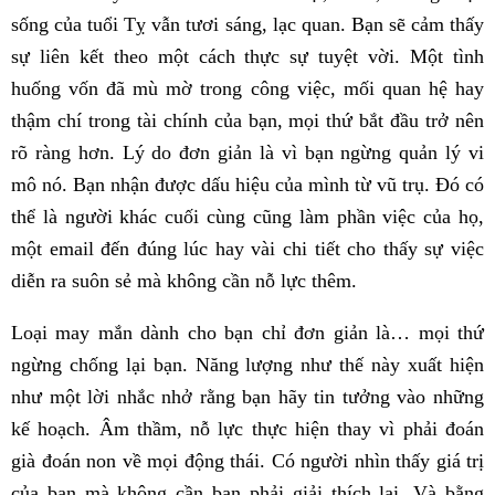
sống của tuổi Tỵ vẫn tươi sáng, lạc quan. Bạn sẽ cảm thấy
sự liên kết theo một cách thực sự tuyệt vời. Một tình
huống vốn đã mù mờ trong công việc, mối quan hệ hay
thậm chí trong tài chính của bạn, mọi thứ bắt đầu trở nên
rõ ràng hơn. Lý do đơn giản là vì bạn ngừng quản lý vi
mô nó. Bạn nhận được dấu hiệu của mình từ vũ trụ. Đó có
thể là người khác cuối cùng cũng làm phần việc của họ,
một email đến đúng lúc hay vài chi tiết cho thấy sự việc
diễn ra suôn sẻ mà không cần nỗ lực thêm.
Loại may mắn dành cho bạn chỉ đơn giản là… mọi thứ
ngừng chống lại bạn. Năng lượng như thế này xuất hiện
như một lời nhắc nhở rằng bạn hãy tin tưởng vào những
kế hoạch. Âm thầm, nỗ lực thực hiện thay vì phải đoán
già đoán non về mọi động thái. Có người nhìn thấy giá trị
của bạn mà không cần bạn phải giải thích lại. Và bằng