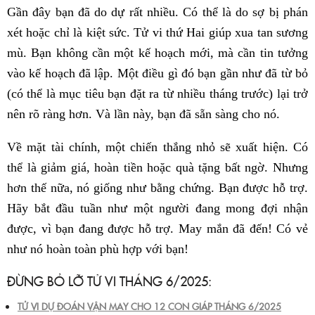
Gần đây bạn đã do dự rất nhiều. Có thể là do sợ bị phán
xét hoặc chỉ là kiệt sức. Tử vi thứ Hai giúp xua tan sương
mù. Bạn không cần một kế hoạch mới, mà cần tin tưởng
vào kế hoạch đã lập. Một điều gì đó bạn gần như đã từ bỏ
(có thể là mục tiêu bạn đặt ra từ nhiều tháng trước) lại trở
nên rõ ràng hơn. Và lần này, bạn đã sẵn sàng cho nó.
Về mặt tài chính, một chiến thắng nhỏ sẽ xuất hiện. Có
thể là giảm giá, hoàn tiền hoặc quà tặng bất ngờ. Nhưng
hơn thế nữa, nó giống như bằng chứng. Bạn được hỗ trợ.
Hãy bắt đầu tuần như một người đang mong đợi nhận
được, vì bạn đang được hỗ trợ. May mắn đã đến! Có vẻ
như nó hoàn toàn phù hợp với bạn!
ĐỪNG BỎ LỠ TỬ VI THÁNG 6/2025:
TỬ VI DỰ ĐOÁN VẬN MAY CHO 12 CON GIÁP THÁNG 6/2025