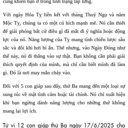
cũng khiến bạn ở trong tình trạng lấp lửng.
Với ngày Hỏa Tỵ liên kết với tháng Thuỷ Ngọ và năm
Mộc Tỵ, chúng ta có một cú hích mạnh mẽ. Nó cần thiết
để giải phóng bất cứ điều gì đã mất đi ý nghĩa hoặc động
lực của nó. Năng lượng của Tỵ mang tính chiến lược sâu
sắc và đôi khi hơi bí ẩn. Thế nhưng, vào Ngày Đóng như
thế này, nó đi thẳng vào sự thật. Bạn không cần phải giải
thích quyết định của mình, mà chỉ cần biết mình đã làm
gì. Đó là nơi may mắn chảy vào.
Đối với 5 con giáp sau đây, thứ Ba mang đến một loại sự
sung túc về mặt tình cảm hoặc tài chính. Nó chỉ xuất hiện
khi bạn ngừng dành năng lượng cho những thứ không
mang lại lợi ích.
Tử vi 12 con giáp thứ Ba ngày 17/6/2025 cho