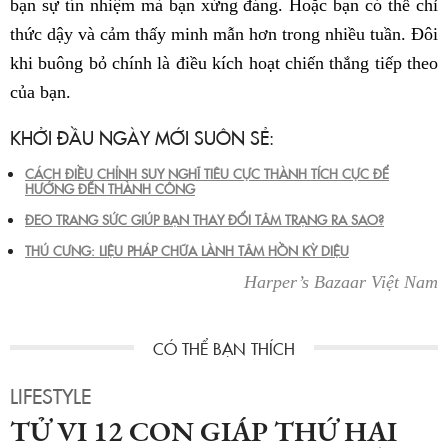
bạn sự tín nhiệm mà bạn xứng đáng. Hoặc bạn có thể chỉ
thức dậy và cảm thấy minh mẫn hơn trong nhiều tuần. Đôi
khi buông bỏ chính là điều kích hoạt chiến thắng tiếp theo
của bạn.
KHỞI ĐẦU NGÀY MỚI SUÔN SẺ:
CÁCH ĐIỀU CHỈNH SUY NGHĨ TIÊU CỰC THÀNH TÍCH CỰC ĐỂ
HƯỚNG ĐẾN THÀNH CÔNG
ĐEO TRANG SỨC GIÚP BẠN THAY ĐỔI TÂM TRẠNG RA SAO?
THÚ CƯNG: LIỆU PHÁP CHỮA LÀNH TÂM HỒN KỲ DIỆU
Harper’s Bazaar Việt Nam
LIFESTYLE
TỬ VI 12 CON GIÁP THỨ HAI