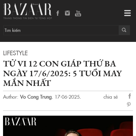
Tử vi 12 con giáp thứ Ba ngày 17/6/2025: 5 tuổi may mắn nhất
Tog
navi
LIFESTYLE
TỬ VI 12 CON GIÁP THỨ BA
NGÀY 17/6/2025: 5 TUỔI MAY
MẮN NHẤT
Author:
Vo Cong Trung
.
17-06-2025.
chia sẻ
sẻ
Fac