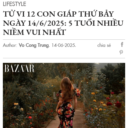
LIFESTYLE
TỬ VI 12 CON GIÁP THỨ BẢY
NGÀY 14/6/2025: 5 TUỔI NHIỀU
NIỀM VUI NHẤT
Author:
Vo Cong Trung
.
14-06-2025.
chia sẻ
sẻ
Fac