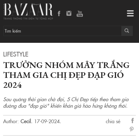
Trưởng nhóm Mây Trắng tham gia Chị Đẹp Đạp Gió 2024
Tog
navi
LIFESTYLE
TRƯỞNG NHÓM MÂY TRẮNG
THAM GIA CHỊ ĐẸP ĐẠP GIÓ
2024
Sau quãng thời gian chờ đợi, 5 Chị Đẹp tiếp theo tham gia
đường đua "đạp gió" khiến khán giả hào hứng không thôi.
Author:
Cecil
.
17-09-2024.
chia sẻ
sẻ
Fac