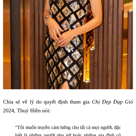
Chia sẻ về lý do quyết định tham gia
Chị Đẹp Đạp Gió
2024, Thuý Hiền nói:
“Tôi muốn truyền cảm hứng cho tất cả mọi người, đặc
biệt là những người phụ nữ hoặc những gia đình có