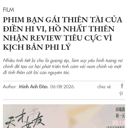
FILM
PHIM BẠN GÁI THIÊN TÀI CỦA
ĐIỀN HI VI, HỒ NHẤT THIÊN
NHẬN REVIEW TIÊU CỰC VÌ
KỊCH BẢN PHI LÝ
Nhiều tình tiết bị cho là gượng ép, làm suy yếu hình tượng nữ
chính để tạo cơ hội phát triển tình cảm với nam chính và mất
đi tinh thần cốt lõi của nguyên tác.
Author:
Minh Anh Đào
.
06-08-2026.
chia sẻ
sẻ
Fac