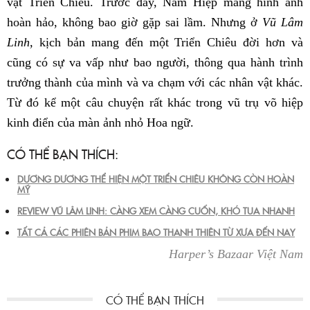
vật Triển Chiêu. Trước đây, Nam Hiệp mang hình ảnh
hoàn hảo, không bao giờ gặp sai lầm. Nhưng ở
Vũ Lâm
Linh,
kịch bản mang đến một Triển Chiêu đời hơn và
cũng có sự va vấp như bao người, thông qua hành trình
trưởng thành của mình và va chạm với các nhân vật khác.
Từ đó kể một câu chuyện rất khác trong vũ trụ võ hiệp
kinh điển của màn ảnh nhỏ Hoa ngữ.
CÓ THỂ BẠN THÍCH:
DƯƠNG DƯƠNG THỂ HIỆN MỘT TRIỂN CHIÊU KHÔNG CÒN HOÀN
MỸ
REVIEW VŨ LÂM LINH: CÀNG XEM CÀNG CUỐN, KHÓ TUA NHANH
TẤT CẢ CÁC PHIÊN BẢN PHIM BAO THANH THIÊN TỪ XƯA ĐẾN NAY
Harper’s Bazaar Việt Nam