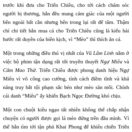
trước khi đưa cho Triển Chiêu, cho tới cách chăm sóc
người bị thương, hắn đều mang cảm giác của một người
bên ngoài bất cần nhưng bên trong lại rất để tâm. Thậm
chí chi tiết hắn mua cá cho Triển Chiêu cũng là kiểu hài
hước rất duyên của biên kịch, vì “Mèo” thì thích ăn cá.
Một trong những điều thú vị nhất của
Vũ Lâm Linh
nằm ở
việc bộ phim tận dụng rất tốt truyền thuyết
Ngự Miêu
và
Cẩm Mao Thử
. Triển Chiêu được phong danh hiệu Ngự
Miêu vì võ công cao cường, tính cách điềm tĩnh và khả
năng truy bắt tội phạm sắc bén như mèo săn mồi. Chính
cái danh “Miêu” ấy khiến Bạch Ngọc Đường khó chịu.
Một con chuột kiêu ngạo tất nhiên không thể chấp nhận
chuyện có người được gọi là mèo đứng trên đầu mình. Vì
thế hắn tìm tới tận phủ Khai Phong để khiêu chiến Triển