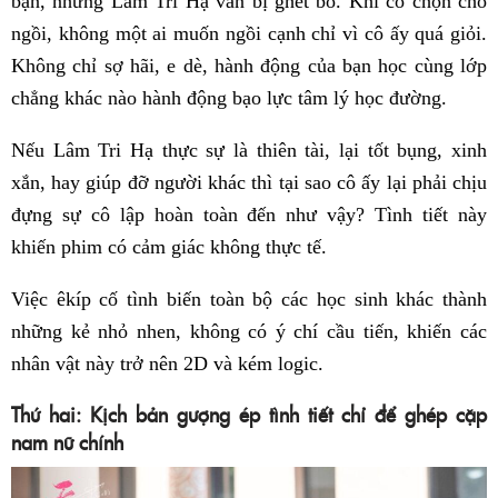
bạn, nhưng Lâm Tri Hạ vẫn bị ghét bỏ. Khi cô chọn chỗ
ngồi, không một ai muốn ngồi cạnh chỉ vì cô ấy quá giỏi.
Không chỉ sợ hãi, e dè, hành động của bạn học cùng lớp
chẳng khác nào hành động bạo lực tâm lý học đường.
Nếu Lâm Tri Hạ thực sự là thiên tài, lại tốt bụng, xinh
xắn, hay giúp đỡ người khác thì tại sao cô ấy lại phải chịu
đựng sự cô lập hoàn toàn đến như vậy? Tình tiết này
khiến phim có cảm giác không thực tế.
Việc êkíp cố tình biến toàn bộ các học sinh khác thành
những kẻ nhỏ nhen, không có ý chí cầu tiến, khiến các
nhân vật này trở nên 2D và kém logic.
Thứ hai: Kịch bản gượng ép tình tiết chỉ để ghép cặp
nam nữ chính