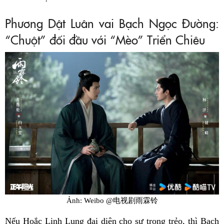
Phương Dật Luân vai Bạch Ngọc Đường:
“Chuột” đối đầu với “Mèo” Triển Chiêu
Ảnh: Weibo @电视剧雨霖铃
Nếu Hoắc Linh Lung đại diện cho sự trong trẻo, thì Bạch