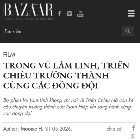
Trong Vũ Lâm Linh, Triển Chiêu trưởng thành cùng các đồng đội
Tog
navi
FILM
TRONG VŨ LÂM LINH, TRIỂN
CHIÊU TRƯỞNG THÀNH
CÙNG CÁC ĐỒNG ĐỘI
Bộ phim Vũ Lâm Linh không chỉ nói về Triển Chiêu mà còn kể
câu chuyện trưởng thành của Nam Hiệp khi song hành cùng
các đồng đội
Author:
Moonie H
.
31-05-2026.
chia sẻ
sẻ