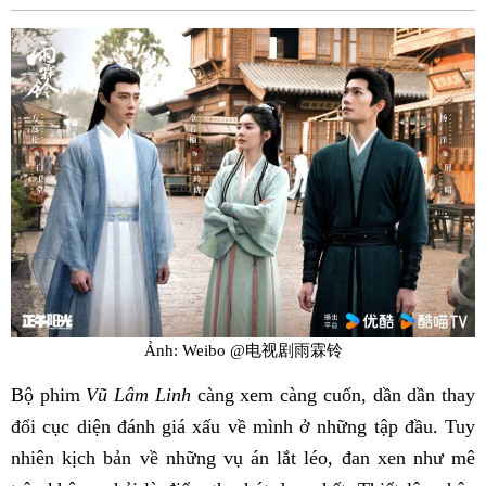
Fac
Ảnh: Weibo @电视剧雨霖铃
Bộ phim
Vũ Lâm Linh
càng xem càng cuốn, dần dần thay
đổi cục diện đánh giá xấu về mình ở những tập đầu. Tuy
nhiên kịch bản về những vụ án lắt léo, đan xen như mê