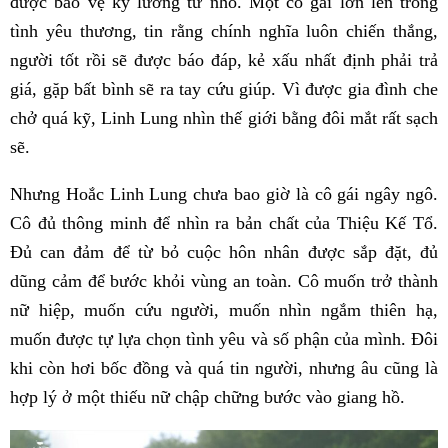
được bảo vệ kỹ lưỡng từ nhỏ. Một cô gái lớn lên trong
tình yêu thương, tin rằng chính nghĩa luôn chiến thắng,
người tốt rồi sẽ được báo đáp, kẻ xấu nhất định phải trả
giá, gặp bất bình sẽ ra tay cứu giúp. Vì được gia đình che
chở quá kỹ, Linh Lung nhìn thế giới bằng đôi mắt rất sạch
sẽ.
Nhưng Hoắc Linh Lung chưa bao giờ là cô gái ngây ngô.
Cô đủ thông minh để nhìn ra bản chất của Thiệu Kế Tổ.
Đủ can đảm để từ bỏ cuộc hôn nhân được sắp đặt, đủ
dũng cảm để bước khỏi vùng an toàn. Cô muốn trở thành
nữ hiệp, muốn cứu người, muốn nhìn ngắm thiên hạ,
muốn được tự lựa chọn tình yêu và số phận của mình. Đôi
khi còn hơi bốc đồng và quá tin người, nhưng âu cũng là
hợp lý ở một thiếu nữ chập chững bước vào giang hồ.