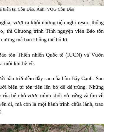
rùa biển tại Côn Đảo. Ảnh: VQG Côn Đảo
hĩa, vượt ra khỏi những tiện nghi resort thông
ơ, thì Chương trình Tình nguyện viên Bảo tồn
i dương mà bạn không thể bỏ lỡ!
Bảo tồn Thiên nhiên Quốc tế (IUCN) và Vườn
a mỗi khi hè về.
ới bầu trời đêm đầy sao của hòn Bảy Cạnh. Sau
ới biển từ tốn tiến lên bờ để đẻ trứng. Những
h rùa bé nhỏ vươn mình khỏi vỏ trứng và tìm về
ến đi, mà còn là một hành trình chữa lành, trao
á.