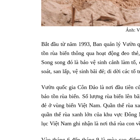
Ảnh: 
Bắt đầu từ năm 1993, Ban quản lý Vườn q
tồn rùa biển thông qua hoạt động đeo thẻ
Song song đó là bảo vệ sinh cảnh làm tổ, 
soát, san lấp, vệ sinh bãi đẻ; di dời các tổ 
Vườn quốc gia Côn Đảo là nơi đầu tiên c
bảo tồn rùa biển. Số lượng rùa biển lên b
đẻ ở vùng biển Việt Nam. Quần thể rùa xa
quần thể rùa xanh lớn của khu vực Đôn
lục Việt Nam ghi nhận là nơi thả rùa con v
Vào tháng 6 đến tháng 9 là mùa cao điểm 