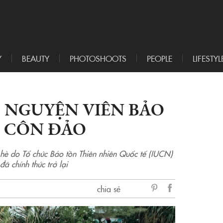
Y
BEAUTY
PHOTOSHOOTS
PEOPLE
LIFESTYL
 NGUYỆN VIÊN BẢO
I CÔN ĐẢO
hè do Tổ chức Bảo tồn Thiên nhiên Quốc tế (IUCN)
 chính thức trở lại
chia sẻ
sẻ
Facebook