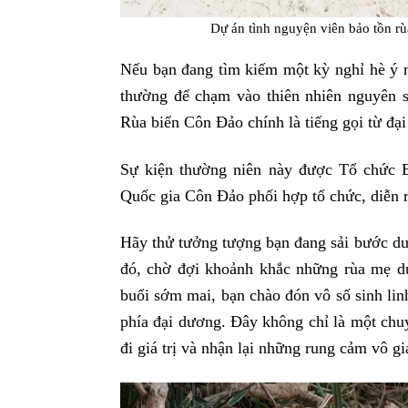
Dự án tình nguyện viên bảo tồn 
Nếu bạn đang tìm kiếm một kỳ nghỉ hè ý ng
thường để chạm vào thiên nhiên nguyên s
Rùa biển Côn Đảo chính là tiếng gọi từ đạ
Sự kiện thường niên này được Tổ chức 
Quốc gia Côn Đảo phối hợp tổ chức, diễn r
Hãy thử tưởng tượng bạn đang sải bước dư
đó, chờ đợi khoảnh khắc những rùa mẹ dư
buổi sớm mai, bạn chào đón vô số sinh lin
phía đại dương. Đây không chỉ là một chuy
đi giá trị và nhận lại những rung cảm vô gi