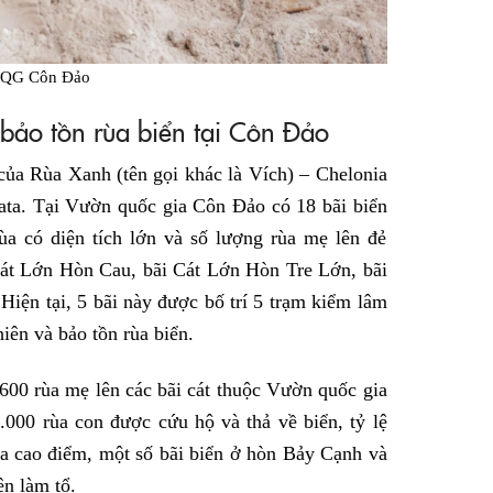
VQG Côn Đảo
 bảo tồn rùa biển tại Côn Đảo
của Rùa Xanh (tên gọi khác là Vích) – Chelonia
ata. Tại Vườn quốc gia Côn Đảo có 18 bãi biển
ùa có diện tích lớn và số lượng rùa mẹ lên đẻ
Cát Lớn Hòn Cau, bãi Cát Lớn Hòn Tre Lớn, bãi
iện tại, 5 bãi này được bố trí 5 trạm kiểm lâm
iên và bảo tồn rùa biển.
600 rùa mẹ lên các bãi cát thuộc Vườn quốc gia
.000 rùa con được cứu hộ và thả về biển, tỷ lệ
a cao điểm, một số bãi biển ở hòn Bảy Cạnh và
n làm tổ.