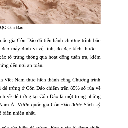
VQG Côn Đảo
uốc gia Côn Đảo đã tiến hành chương trình bảo
, đeo máy định vị vệ tinh, đo đạc kích thước…
các tổ trứng thông qua hoạt động tuần tra, kiểm
trứng đến nơi an toàn.
ủa Việt Nam thực hiện thành công Chương trình
ãi đẻ trứng ở Côn Đảo chiếm trên 85% số rùa về
nh về đẻ trứng tại Côn Đảo là một trong những
g Nam Á. Vườn quốc gia Côn Đảo được Sách kỷ
ề biển nhiều nhất.
của rùa biển đẻ trứng. Ban quản lý đang thiếu