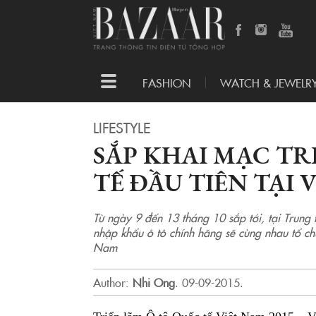
Toggle
FASHION
WATCH & JEWELR
navigation
LIFESTYLE
SẮP KHAI MẠC TR
TẾ ĐẦU TIÊN TẠI 
Từ ngày 9 đến 13 tháng 10 sắp tới, tại Trun
nhập khẩu ô tô chính hãng sẽ cùng nhau tổ chứ
Nam
Author:
Nhi Ong
.
09-09-2015.