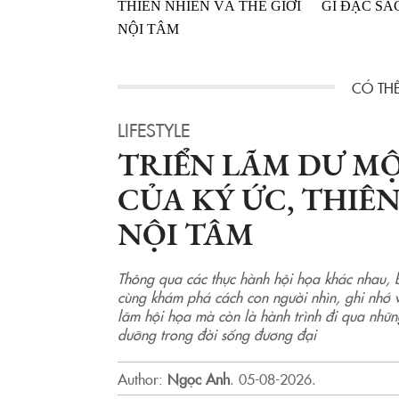
THIÊN NHIÊN VÀ THẾ GIỚI
GÌ ĐẶC SẮ
NỘI TÂM
LIFESTYLE
TRIỂN LÃM DƯ M
CỦA KÝ ỨC, THIÊN
NỘI TÂM
Thông qua các thực hành hội họa khác nhau, 
cùng khám phá cách con người nhìn, ghi nhớ và
lãm hội họa mà còn là hành trình đi qua nhữn
dưỡng trong đời sống đương đại
Author:
Ngọc Anh
.
05-08-2026.