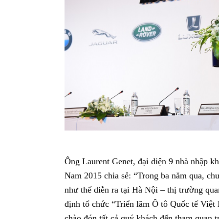
Ông Laurent Genet, đại diện 9 nhà nhập kh
Nam 2015 chia sẻ: “Trong ba năm qua, chư
như thế diễn ra tại Hà Nội – thị trường qua
định tổ chức “Triển lãm Ô tô Quốc tế Việt
chào đón tất cả quý khách đến tham quan t