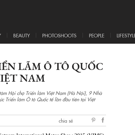
Y
BEAUTY
PHOTOSHOOTS
PEOPLE
LIFESTYL
IỂN LÃM Ô TÔ QUỐC
VIỆT NAM
g tâm Hội chợ Triển lãm Việt Nam (Hà Nội), 9 Nhà
c Triển lãm Ô tô Quốc tế lần đầu tiên tại Việt
chia sẻ
sẻ