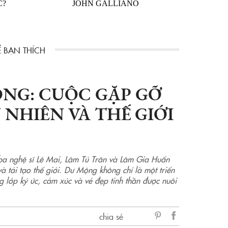
C?
JOHN GALLIANO
ỘNG: CUỘC GẶP GỠ
 NHIÊN VÀ THẾ GIỚI
ba nghệ sĩ Lê Mai, Lâm Tú Trân và Lâm Gia Huấn
 tái tạo thế giới. Dư Mộng không chỉ là một triển
g lớp ký ức, cảm xúc và vẻ đẹp tinh thần được nuôi
chia sẻ