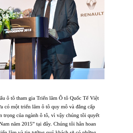
ẩu ô tô tham gia Triển lãm Ô tô Quốc Tế Việt
a có một triển lãm ô tô quy mô và đẳng cấp
n trọng của ngành ô tô, vì vậy chúng tôi quyết
 Nam năm 2015” tại đây. Chúng tôi hân hoan
riển lãm và tin tưởng quý khách sẽ có những