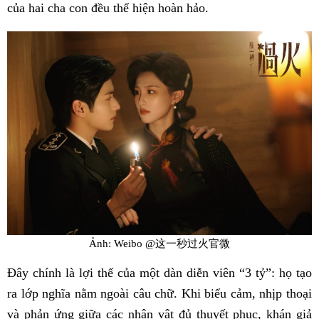
của hai cha con đều thể hiện hoàn hảo.
Ảnh: Weibo @这一秒过火官微
Đây chính là lợi thế của một dàn diễn viên “3 tỷ”: họ tạo
ra lớp nghĩa nằm ngoài câu chữ. Khi biểu cảm, nhịp thoại
và phản ứng giữa các nhân vật đủ thuyết phục, khán giả