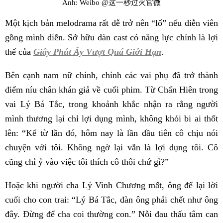
Ảnh: Weibo @这一秒过火官微
Một kịch bản melodrama rất dễ trở nên “lố” nếu diễn viên
gồng mình diễn. Sở hữu dàn cast có năng lực chính là lợi
thế của
Giây Phút Ấy Vượt Quá Giới Hạn
.
Bên cạnh nam nữ chính, chính các vai phụ đã trở thành
điểm níu chân khán giả về cuối phim. Từ Chấn Hiên trong
vai Lý Bá Tắc, trong khoảnh khắc nhận ra rằng người
mình thương lại chỉ lợi dụng mình, không khỏi bi ai thốt
lên: “Kể từ lần đó, hôm nay là lần đầu tiên cô chịu nói
chuyện với tôi. Không ngờ lại vẫn là lợi dụng tôi. Cô
cũng chỉ ỷ vào việc tôi thích cô thôi chứ gì?”
Hoặc khi người cha Lý Vinh Chương mất, ông để lại lời
cuối cho con trai: “Lý Bá Tắc, đàn ông phải chết như ông
đây. Đừng để cha coi thường con.” Nỗi đau thấu tâm can