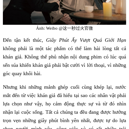
Ảnh: Weibo @这一秒过火官微
Đến tận kết thúc,
Giây Phút Ấy Vượt Quá Giới Hạn
không phải là một tác phẩm có thể làm hài lòng tất cả
khán giả. Không thể phủ nhận nội dung phim có lúc quá
sến súa khiến khán giả phải bật cười vì lời thoại, vì những
góc quay khôi hài.
Nhưng khi những mảnh ghép cuối cùng khép lại, nước
mắt đến từ việc khán giả đã hiểu tại sao các nhân vật phải
lựa chọn như vậy, họ cảm động thực sự và từ đó nhìn
nhận lại cuộc sống. Tất cả chúng ta đều đang được hưởng
trọn vẹn những giây phút bình yên nhất, được tự do lựa
chọn người mình yêu, công việc và có rất nhiều trải