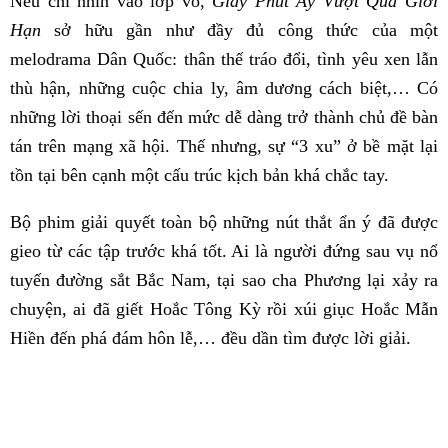
Nếu chỉ nhìn vào lớp vỏ,
Giây Phút Ấy Vượt Quá Giới
Hạn
sở hữu gần như đầy đủ công thức của một
melodrama Dân Quốc: thân thế tráo đổi, tình yêu xen lẫn
thù hận, những cuộc chia ly, âm dương cách biệt,… Có
những lời thoại sến đến mức dễ dàng trở thành chủ đề bàn
tán trên mạng xã hội. Thế nhưng, sự “3 xu” ở bề mặt lại
tồn tại bên cạnh một cấu trúc kịch bản khá chắc tay.
Bộ phim giải quyết toàn bộ những nút thắt ẩn ý đã được
gieo từ các tập trước khá tốt. Ai là người đứng sau vụ nổ
tuyến đường sắt Bắc Nam, tại sao cha Phương lại xảy ra
chuyện, ai đã giết Hoắc Tông Kỳ rồi xúi giục Hoắc Mẫn
Hiền đến phá đám hôn lễ,… đều dần tìm được lời giải.