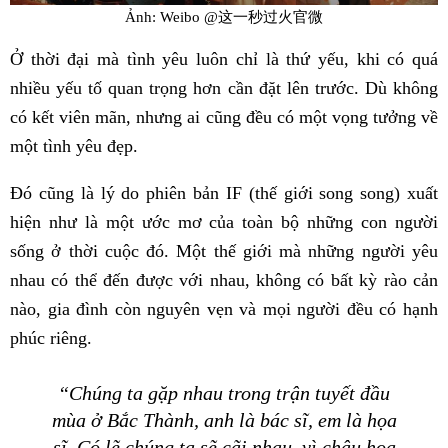
Ảnh: Weibo @这一秒过火官微
Ở thời đại mà tình yêu luôn chỉ là thứ yếu, khi có quá
nhiều yếu tố quan trọng hơn cần đặt lên trước. Dù không
có kết viên mãn, nhưng ai cũng đều có một vọng tưởng về
một tình yêu đẹp.
Đó cũng là lý do phiên bản IF (thế giới song song) xuất
hiện như là một ước mơ của toàn bộ những con người
sống ở thời cuộc đó. Một thế giới mà những người yêu
nhau có thể đến được với nhau, không có bất kỳ rào cản
nào, gia đình còn nguyên vẹn và mọi người đều có hạnh
phúc riêng.
“Chúng ta gặp nhau trong trận tuyết đầu
mùa ở Bắc Thành, anh là bác sĩ, em là họa
sĩ. Có lẽ chúng ta sẽ cãi nhau, vì chậu hoa