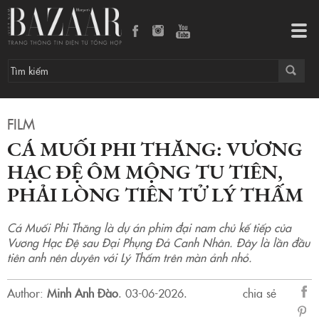
Cá Muối Phi Thăng: Vương Hạc Đệ ôm mộng tu tiên, phải lòng tiên tử Lý Thấm
Tog
navi
FILM
CÁ MUỐI PHI THĂNG: VƯƠNG
HẠC ĐỆ ÔM MỘNG TU TIÊN,
PHẢI LÒNG TIÊN TỬ LÝ THẤM
Cá Muối Phi Thăng là dự án phim đại nam chủ kế tiếp của
Vương Hạc Đệ sau Đại Phụng Đả Canh Nhân. Đây là lần đầu
tiên anh nên duyên với Lý Thấm trên màn ảnh nhỏ.
Author:
Minh Anh Đào
.
03-06-2026.
chia sẻ
sẻ