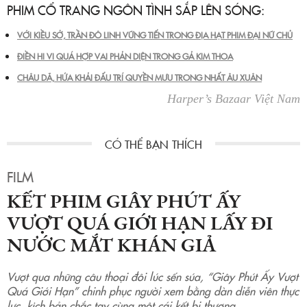
PHIM CỔ TRANG NGÔN TÌNH SẮP LÊN SÓNG:
VỚI KIỀU SỞ, TRẦN ĐÔ LINH VỮNG TIẾN TRONG ĐỊA HẠT PHIM ĐẠI NỮ CHỦ
ĐIỀN HI VI QUÁ HỢP VAI PHẢN DIỆN TRONG GẢ KIM THOA
CHÂU DÃ, HỨA KHẢI ĐẤU TRÍ QUYỀN MƯU TRONG NHẤT ÂU XUÂN
Harper’s Bazaar Việt Nam
FILM
KẾT PHIM GIÂY PHÚT ẤY
VƯỢT QUÁ GIỚI HẠN LẤY ĐI
NƯỚC MẮT KHÁN GIẢ
Vượt qua những câu thoại đôi lúc sến súa, “Giây Phút Ấy Vượt
Quá Giới Hạn” chinh phục người xem bằng dàn diễn viên thực
lực, kịch bản chắc tay cùng một cái kết bi thương