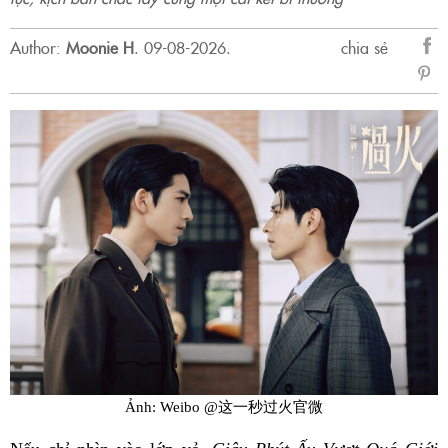
Author:
Moonie H
.
09-08-2026.
chia sẻ
sẻ
Fac
Ảnh: Weibo @这一秒过火官微