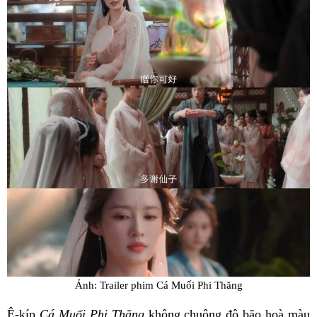
Ảnh: Trailer phim Cá Muối Phi Thăng
Ê-kíp
Cá Muối Phi Thăng
không chuộng độ bão hoà màu