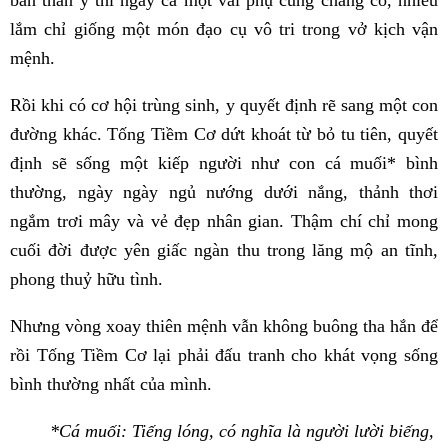
bản thân y thì ngay cả một vai phụ cũng chẳng có, nhiều
lắm chỉ giống một món đạo cụ vô tri trong vở kịch vận
mệnh.
Rồi khi có cơ hội trùng sinh, y quyết định rẽ sang một con
đường khác. Tống Tiềm Cơ dứt khoát từ bỏ tu tiên, quyết
định sẽ sống một kiếp người như con cá muối* bình
thường, ngày ngày ngủ nướng dưới nắng, thảnh thơi
ngắm trơi mây và vẻ đẹp nhân gian. Thậm chí chỉ mong
cuối đời được yên giấc ngàn thu trong lăng mộ an tĩnh,
phong thuỷ hữu tình.
Nhưng vòng xoay thiên mệnh vẫn không buông tha hắn để
rồi Tống Tiềm Cơ lại phải đấu tranh cho khát vọng sống
bình thường nhất của mình.
*Cá muối: Tiếng lóng, có nghĩa là người lười biếng,