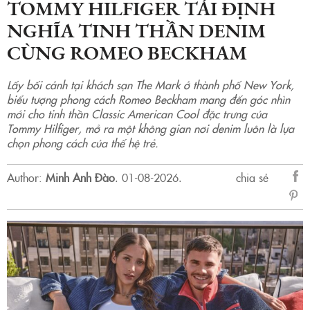
TOMMY HILFIGER TÁI ĐỊNH
NGHĨA TINH THẦN DENIM
CÙNG ROMEO BECKHAM
Lấy bối cảnh tại khách sạn The Mark ở thành phố New York,
biểu tượng phong cách Romeo Beckham mang đến góc nhìn
mới cho tinh thần Classic American Cool đặc trưng của
Tommy Hilfiger, mở ra một không gian nơi denim luôn là lựa
chọn phong cách của thế hệ trẻ.
Author:
Minh Anh Đào
.
01-08-2026.
chia sẻ
sẻ
Fac