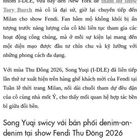
nhóm I-DLE, vừa bay đến New York để
tham dự show
Tory Burch
mà cô là đại sứ, giờ lại chuyển tiếp đến
Milan cho show Fendi. Fan hâm mộ không khỏi bị ấn
tượng trước năng lượng của cô khi liên tục tham gia các
hoạt động công chúng, mà ở mỗi sự kiện lại mang đến
một diện mạo được đầu tư chỉn chu và kỹ lưỡng với
những phong cách đa dạng.
Với mùa Thu Đông 2026, Song Yuqi (I-DLE) đã liên tiếp
lần thứ tư xuất hiện trên hàng ghế khách mời của Fendi tại
Tuần lễ thời trang Milan, nối dài chuỗi tham dự đều đặn
của cô cùng nhà mốt Ý, cho thấy mối quan hệ hợp tác bền
bỉ giữa đôi bên.
Song Yuqi swicy với bản phối denim-on-
denim tại show Fendi Thu Đông 2026