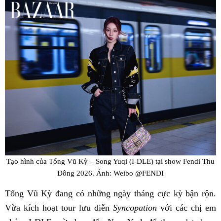
Tạo hình của Tống Vũ Kỳ – Song Yuqi (I-DLE) tại show Fendi Thu
Đông 2026. Ảnh: Weibo @FENDI
Tống Vũ Kỳ đang có những ngày tháng cực kỳ bận rộn.
Vừa kích hoạt tour lưu diễn
Syncopation
với các chị em