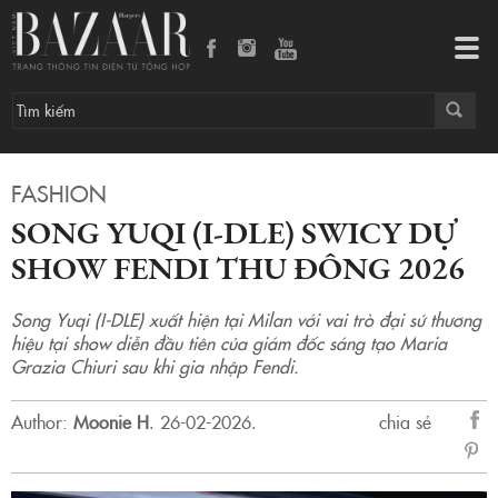
Song Yuqi (I-DLE) swicy dự show Fendi Thu Đông 2026
Tog
navi
FASHION
SONG YUQI (I-DLE) SWICY DỰ
SHOW FENDI THU ĐÔNG 2026
Song Yuqi (I-DLE) xuất hiện tại Milan với vai trò đại sứ thương
hiệu tại show diễn đầu tiên của giám đốc sáng tạo Maria
Grazia Chiuri sau khi gia nhập Fendi.
Author:
Moonie H
.
26-02-2026.
chia sẻ
sẻ
Fac