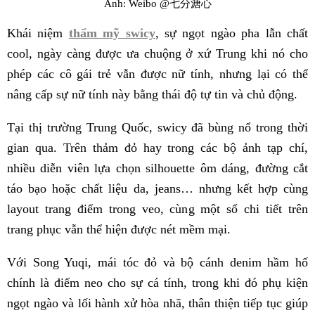
Ảnh: Weibo @七分溏心
Khái niệm
thẩm mỹ swicy
, sự ngọt ngào pha lẫn chất
cool, ngày càng được ưa chuộng ở xứ Trung khi nó cho
phép các cô gái trẻ vẫn được nữ tính, nhưng lại có thể
nâng cấp sự nữ tính này bằng thái độ tự tin và chủ động.
Tại thị trường Trung Quốc, swicy đã bùng nổ trong thời
gian qua. Trên thảm đỏ hay trong các bộ ảnh tạp chí,
nhiều diễn viên lựa chọn silhouette ôm dáng, đường cắt
táo bạo hoặc chất liệu da, jeans… nhưng kết hợp cùng
layout trang điểm trong veo, cùng một số chi tiết trên
trang phục vẫn thể hiện được nét mềm mại.
Với Song Yuqi, mái tóc đỏ và bộ cánh denim hầm hố
chính là điểm neo cho sự cá tính, trong khi đó phụ kiện
ngọt ngào và lối hành xử hòa nhã, thân thiện tiếp tục giúp