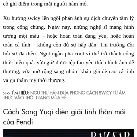
cô ghi điểm trong mắt người hâm mộ.
Xu hướng swicy lên ngôi phản ánh sự dịch chuyển tâm lý
trong công chúng. Ngày nay, những nghệ sĩ mang hình
tượng một màu – hoặc hoàn toàn đáng yêu, hoặc hoàn
toàn cá tính – không còn đủ sự hấp dẫn. Thị trường đòi
hỏi sự đa diện. Ngọt ngào pha cool vì thế trở thành công
thức hiệu quả: vừa giữ được tệp fan yêu thích hình ảnh dễ
thương, vừa mở rộng sang nhóm khán giả đề cao cá tính
và gu thẩm mỹ thời thượng.
>>> TÌM HIỂU:
NGU THƯ HÂN ĐƯA PHONG CÁCH SWICY TỪ ẨM
THỰC VÀO THỜI TRANG MÙA HÈ
Cách Song Yuqi diễn giải tinh thần mới
của Fendi