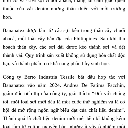
hữu cơ và 45% sợi chuối abacá, mang lại cảm giác quen
thuộc của vải denim nhưng thân thiện với môi trường
hơn.
Bananatex được làm từ các sợi bên trong thân cây chuối
abacá, một loài cây bản địa của Philippines. Sau khi thu
hoạch thân cây, các sợi dài được kéo thành sợi và dệt
thành vải. Quy trình sản xuất không sử dụng hóa chất độc
hại, và thành phẩm có khả năng phân hủy sinh học.
Công ty Berto Industria Tessile bắt đầu hợp tác với
Bananatex vào năm 2024. Andrea De Fatima Facchin,
giám đốc tiếp thị của công ty, giải thích: “Đối với chúng
tôi, mỗi loại sợi mới đều là một cuộc thử nghiệm và là cơ
hội để mở rộng ngôn ngữ biểu đạt của chất liệu denim”.
Thành quả là chất liệu denim mới mẻ, bền bỉ không kém
loại làm từ cotton nguyên bản, nhưng ít gây ô nhiễm môi