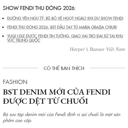
SHOW FENDI THU ĐÔNG 2026:
ĐƯỜNG YÊN NGỰ TỶ, RŨ BỎ VẺ NGỌT NGÀO KHI DỰ SHOW FENDI
FENDI THU ĐÔNG 2026: BST ĐẦU TAY TỪ MARIA GRAZIA CHIURI
YUQI I-DLE ĐƯỢC FENDI TIN TƯỞNG, GIAO VAI TRÒ ĐẠI SỨ TẠI KHU
VỰC TRUNG QUỐC
Harper’s Bazaar Việt Nam
FASHION
BST DENIM MỚI CỦA FENDI
ĐƯỢC DỆT TỪ CHUỐI
Bộ sưu tập denim mới của Fendi định vị sợi chuối là một sản
phẩm cao cấp.