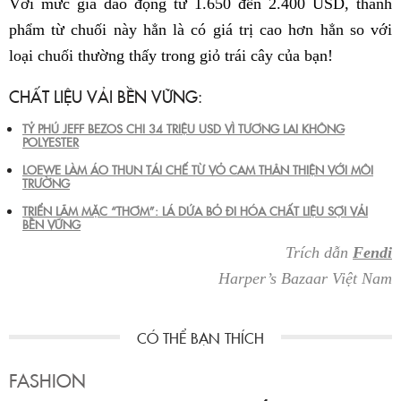
Với mức giá dao động từ 1.650 đến 2.400 USD, thành
phẩm từ chuối này hẳn là có giá trị cao hơn hẳn so với
loại chuối thường thấy trong giỏ trái cây của bạn!
CHẤT LIỆU VẢI BỀN VỮNG:
TỶ PHÚ JEFF BEZOS CHI 34 TRIỆU USD VÌ TƯƠNG LAI KHÔNG
POLYESTER
LOEWE LÀM ÁO THUN TÁI CHẾ TỪ VỎ CAM THÂN THIỆN VỚI MÔI
TRƯỜNG
TRIỂN LÃM MẶC “THƠM”: LÁ DỨA BỎ ĐI HÓA CHẤT LIỆU SỢI VẢI
BỀN VỮNG
Trích dẫn
Fendi
Harper’s Bazaar Việt Nam
FASHION