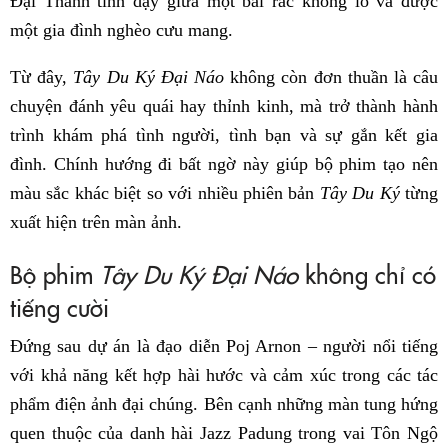
Đại Thánh tỉnh dậy giữa một bãi rác khổng lồ và được
một gia đình nghèo cưu mang.
Từ đây,
Tây Du Ký Đại Náo
không còn đơn thuần là câu
chuyện đánh yêu quái hay thỉnh kinh, mà trở thành hành
trình khám phá tình người, tình bạn và sự gắn kết gia
đình. Chính hướng đi bất ngờ này giúp bộ phim tạo nên
màu sắc khác biệt so với nhiều phiên bản
Tây Du Ký
từng
xuất hiện trên màn ảnh.
Bộ phim
Tây Du Ký Đại Náo
không chỉ có
tiếng cười
Đứng sau dự án là đạo diễn Poj Arnon – người nổi tiếng
với khả năng kết hợp hài hước và cảm xúc trong các tác
phẩm điện ảnh đại chúng. Bên cạnh những màn tung hứng
quen thuộc của danh hài Jazz Padung trong vai Tôn Ngộ