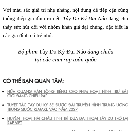
Với màu sắc giải trí nhẹ nhàng, nội dung dễ tiếp cận cùng
thông điệp gia đình rõ nét,
Tây Du Ký Đại Náo
đang cho
thấy sức hút đối với nhóm khán giả đại chúng, đặc biệt là
các gia đình có trẻ nhỏ.
Bộ phim
Tây Du Ký Đại Náo
đang chiếu
tại các cụm rạp toàn quốc
CÓ THỂ BẠN QUAN TÂM:
HỨA QUANG HÁN LỒNG TIẾNG CHO PHIM HOẠT HÌNH TRƯ BÁT
GIỚI ĐANG CHIẾU RẠP
TUYỆT TÁC TÂY DU KÝ SẼ ĐƯỢC ĐÀI TRUYỀN HÌNH TRUNG ƯƠNG
TRUNG QUỐC REMAKE VÀO NĂM 2027
HUYỀN THOẠI HÀI CHÂU TINH TRÌ ĐƯA ĐẠI THOẠI TÂY DU TRỞ LẠI
RẠP VIỆT