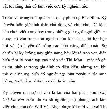
vật tốt cùng thái độ làm việc cực kỳ nghiêm túc.
Trước và trong suốt quá trình quay phim tại Bắc Ninh, Kỳ
Duyên luôn giữ tinh thần chủ động và chỉn chu. Dù kịch
bản chưa viết xong hay trong những giờ nghỉ ngơi giữa ca
quay, cô vẫn tranh thủ nghiên cứu kịch bản, nỗ lực học
hỏi và tập luyện để nâng cao khả năng diễn xuất. Sự
chuẩn bị kỹ lưỡng này giúp nàng hậu lột tả trọn vẹn diễn
biến tâm lý phức tạp của nhân vật Thị Mầu – một cô gái
tự tin, sinh ra trong gia đình có điều kiện, nhưng sau khi
trải qua những biến cố nghiệt ngã như “chậu nước lạnh
hất ngược”, tâm lý đã thay đổi hoàn toàn.
Kỳ Duyên tâm sự cô vốn là fan của hai phần phim
Chị
Chị Em Em
trước đó và rất ngưỡng mộ phong cách làm
việc chỉn chu của Will Vũ. Nhận được lời mời vào vai Thị