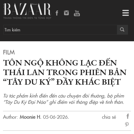
Tôn Ngộ Không lạc đến Thái Lan trong phiên bản “Tây Du Ký” đầy khác biệt
Tog
navi
FILM
TÔN NGỘ KHÔNG LẠC ĐẾN
THÁI LAN TRONG PHIÊN BẢN
“TÂY DU KÝ” ĐẦY KHÁC BIỆT
Từ tác phẩm kinh điển đến câu chuyện đời thường, bộ phim
“Tây Du Ký Đại Náo” ghi điểm với thông điệp về tình thân.
Author:
Moonie H
.
05-06-2026.
chia sẻ
sẻ
Fac