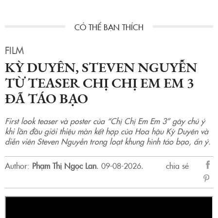
FILM
KỲ DUYÊN, STEVEN NGUYỄN
TỪ TEASER CHỊ CHỊ EM EM 3
ĐÃ TÁO BẠO
First look teaser và poster của “Chị Chị Em Em 3” gây chú ý
khi lần đầu giới thiệu màn kết hợp của Hoa hậu Kỳ Duyên và
diễn viên Steven Nguyễn trong loạt khung hình táo bạo, ẩn ý.
Author:
Phạm Thị Ngọc Lan
.
09-08-2026.
chia sẻ
sẻ
Fac