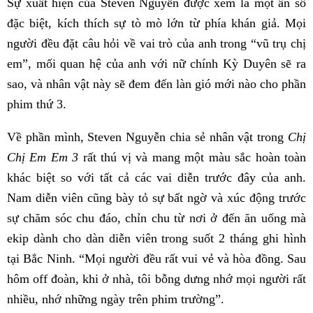
Sự xuất hiện của Steven Nguyễn được xem là một ẩn số
đặc biệt, kích thích sự tò mò lớn từ phía khán giả. Mọi
người đều đặt câu hỏi về vai trò của anh trong “vũ trụ chị
em”, mối quan hệ của anh với nữ chính Kỳ Duyên sẽ ra
sao, và nhân vật này sẽ đem đến làn gió mới nào cho phần
phim thứ 3.
Về phần mình, Steven Nguyễn chia sẻ nhân vật trong
Chị
Chị Em Em 3
rất thú vị và mang một màu sắc hoàn toàn
khác biệt so với tất cả các vai diễn trước đây của anh.
Nam diễn viên cũng bày tỏ sự bất ngờ và xúc động trước
sự chăm sóc chu đáo, chỉn chu từ nơi ở đến ăn uống mà
ekip dành cho dàn diễn viên trong suốt 2 tháng ghi hình
tại Bắc Ninh. “Mọi người đều rất vui vẻ và hòa đồng. Sau
hôm off đoàn, khi ở nhà, tôi bỗng dưng nhớ mọi người rất
nhiều, nhớ những ngày trên phim trường”.