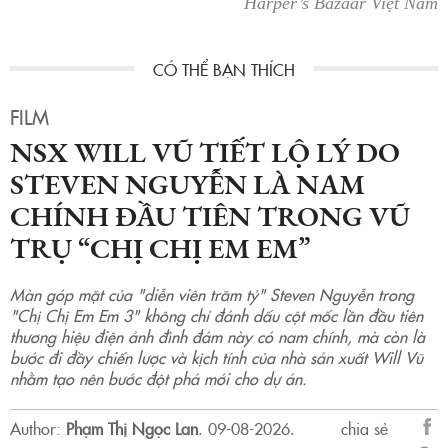
Harper’s Bazaar Việt Nam
FILM
NSX WILL VŨ TIẾT LỘ LÝ DO
STEVEN NGUYỄN LÀ NAM
CHÍNH ĐẦU TIÊN TRONG VŨ
TRỤ “CHỊ CHỊ EM EM”
Màn góp mặt của "diễn viên trăm tỷ" Steven Nguyễn trong
"Chị Chị Em Em 3" không chỉ đánh dấu cột mốc lần đầu tiên
thương hiệu điện ảnh đình đám này có nam chính, mà còn là
bước đi đầy chiến lược và kịch tính của nhà sản xuất Will Vũ
nhằm tạo nên bước đột phá mới cho dự án.
Author:
Phạm Thị Ngọc Lan
.
09-08-2026.
chia sẻ