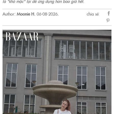
là "khó mặc" lại dễ ứng dụng hơn bao giờ hết.
Author:
Moonie H
.
06-08-2026.
chia sẻ
sẻ
Fac