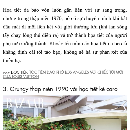
Họa tiết da báo vốn luôn gắn liền với sự sang trọng,
nhưng trong thập niên 1970, nó có sự chuyển mình khi bắt
đầu mất đi mối liên kết với giới thượng lưu (khi làn sóng
tẩy chay lông thú diễn ra) và trở thành họa tiết của người
phụ nữ trưởng thành. Khoác lên mình áo họa tiết da beo là
khẳng định cái tôi táo bạo, không nề hà sự phán xét của
thiên hạ.
>>> DỌC TIẾP:
TÓC TIÊN DẠO PHỐ LOS ANGELES VỚI CHIẾC TÚI MỚI
CỦA LOUIS VUITTON
3. Grungy thập niên 1990 với họa tiết kẻ caro