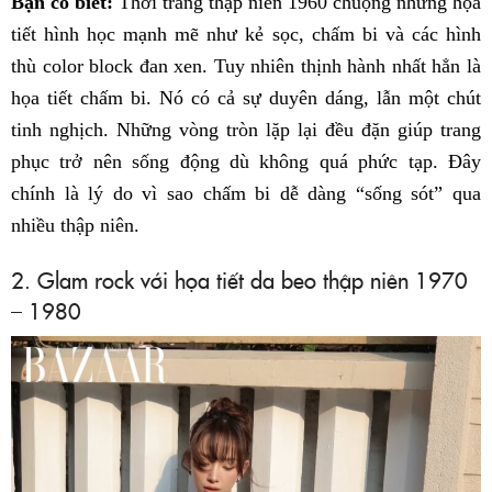
Bạn có biết:
Thời trang thập niên 1960 chuộng những họa
tiết hình học mạnh mẽ như kẻ sọc, chấm bi và các hình
thù color block đan xen. Tuy nhiên thịnh hành nhất hẳn là
họa tiết chấm bi. Nó có cả sự duyên dáng, lẫn một chút
tinh nghịch. Những vòng tròn lặp lại đều đặn giúp trang
phục trở nên sống động dù không quá phức tạp. Đây
chính là lý do vì sao chấm bi dễ dàng “sống sót” qua
nhiều thập niên.
2. Glam rock với họa tiết da beo thập niên 1970
– 1980