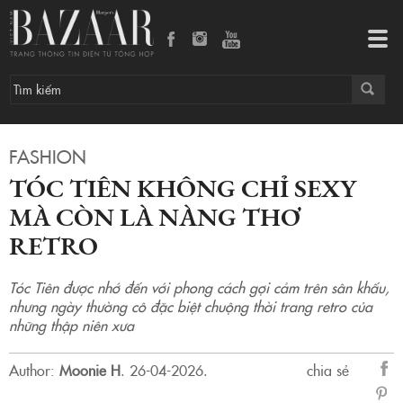
Tóc Tiên không chỉ sexy mà còn là nàng thơ retro
Tog
navi
FASHION
TÓC TIÊN KHÔNG CHỈ SEXY
MÀ CÒN LÀ NÀNG THƠ
RETRO
Tóc Tiên được nhớ đến với phong cách gợi cảm trên sân khấu,
nhưng ngày thường cô đặc biệt chuộng thời trang retro của
những thập niên xưa
Author:
Moonie H
.
26-04-2026.
chia sẻ
sẻ