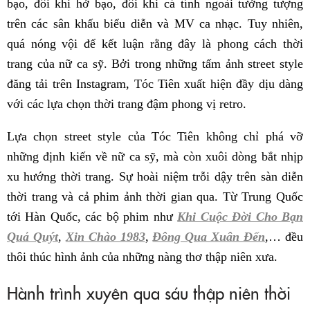
bạo, đôi khi hở bạo, đôi khi cá tính ngoài tưởng tượng
trên các sân khấu biểu diễn và MV ca nhạc. Tuy nhiên,
quá nóng vội để kết luận rằng đây là phong cách thời
trang của nữ ca sỹ. Bởi trong những tấm ảnh street style
đăng tải trên Instagram, Tóc Tiên xuất hiện đầy dịu dàng
với các lựa chọn thời trang đậm phong vị retro.
Lựa chọn street style của Tóc Tiên không chỉ phá vỡ
những định kiến về nữ ca sỹ, mà còn xuôi dòng bắt nhịp
xu hướng thời trang. Sự hoài niệm trỗi dậy trên sàn diễn
thời trang và cả phim ảnh thời gian qua. Từ Trung Quốc
tới Hàn Quốc, các bộ phim như
Khi Cuộc Đời Cho Bạn
Quả Quýt
,
Xin Chào 1983
,
Đông Qua Xuân Đến
,… đều
thôi thúc hình ảnh của những nàng thơ thập niên xưa.
Hành trình xuyên qua sáu thập niên thời