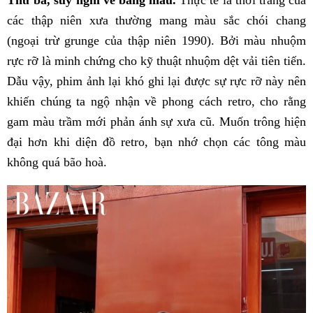
Thứ ba, suy nghĩ về bảng màu.
Thực tế là thời trang của
các thập niên xưa thường mang màu sắc chói chang
(ngoại trừ grunge của thập niên 1990). Bởi màu nhuộm
rực rỡ là minh chứng cho kỹ thuật nhuộm dệt vải tiên tiến.
Dẫu vậy, phim ảnh lại khó ghi lại được sự rực rỡ này nên
khiến chúng ta ngộ nhận về phong cách retro, cho rằng
gam màu trầm mới phản ánh sự xưa cũ. Muốn trông hiện
đại hơn khi diện đồ retro, bạn nhớ chọn các tông màu
không quá bão hoà.