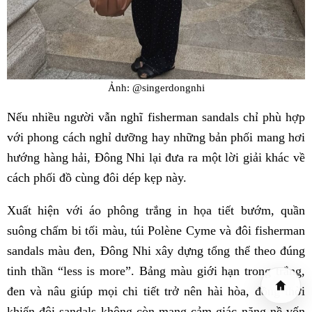
Ảnh: @singerdongnhi
Nếu nhiều người vẫn nghĩ fisherman sandals chỉ phù hợp
với phong cách nghỉ dưỡng hay những bản phối mang hơi
hướng hàng hải, Đông Nhi lại đưa ra một lời giải khác về
cách phối đồ cùng đôi dép kẹp này.
Xuất hiện với áo phông trắng in họa tiết bướm, quần
suông chấm bi tối màu, túi Polène Cyme và đôi fisherman
sandals màu đen, Đông Nhi xây dựng tổng thể theo đúng
tinh thần “less is more”. Bảng màu giới hạn trong trắng,
đen và nâu giúp mọi chi tiết trở nên hài hòa, đồng thời
khiến đôi sandals không còn mang cảm giác nặng nề vốn