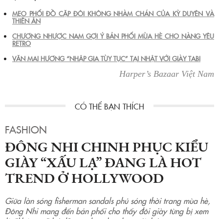
MẸO PHỐI ĐỒ CẶP ĐÔI KHÔNG NHÀM CHÁN CỦA KỲ DUYÊN VÀ
THIÊN ÂN
CHƯƠNG NHƯỢC NAM GỢI Ý BẢN PHỐI MÙA HÈ CHO NÀNG YÊU
RETRO
VĂN MAI HƯƠNG “NHẬP GIA TÙY TỤC” TẠI NHẬT VỚI GIÀY TABI
Harper’s Bazaar Việt Nam
FASHION
ĐÔNG NHI CHINH PHỤC KIỂU
GIÀY “XẤU LẠ” ĐANG LÀ HOT
TREND Ở HOLLYWOOD
Giữa làn sóng fisherman sandals phủ sóng thời trang mùa hè,
Đông Nhi mang đến bản phối cho thấy đôi giày từng bị xem