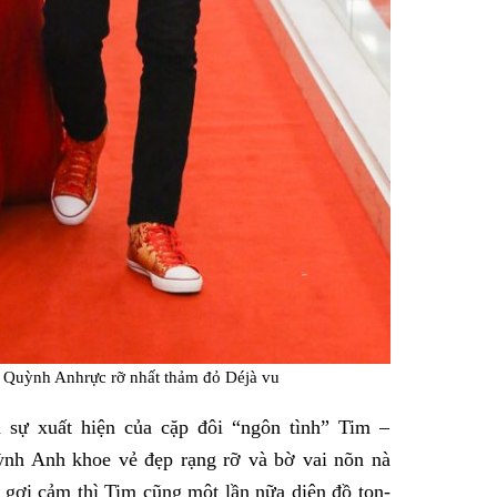
g Quỳnh Anhrực rỡ nhất thảm đỏ Déjà vu
 sự xuất hiện của cặp đôi “ngôn tình” Tim –
h Anh khoe vẻ đẹp rạng rỡ và bờ vai nõn nà
 gợi cảm thì Tim cũng một lần nữa diện đồ ton-