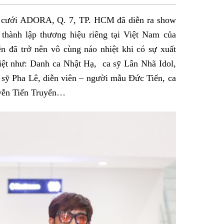
sẻ
iệc cưới ADORA, Q. 7, TP. HCM đã diễn ra show
Facebook
thành lập thương hiệu riêng tại Việt Nam của
 đã trở nên vô cùng náo nhiệt khi có sự xuất
Việt như: Danh ca Nhật Hạ, ca sỹ Lân Nhã Idol,
ỹ Pha Lê, diễn viên – người mẫu Đức Tiến, ca
yễn Tiến Truyển…