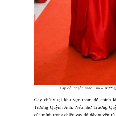
Cặp đôi “ngôn tình” Tim – Trươn
Gây chú ý tại khu vực thảm đỏ chính là
Trương Quỳnh Anh. Nếu như Trương Quỳn
của mình trong chiếc váy đỏ đầy quyến rũ,