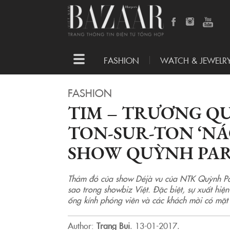
Toggle
FASHION
WATCH & JEWELR
navigation
FASHION
TIM – TRƯƠNG Q
TON-SUR-TON ‘N
SHOW QUỲNH PAR
Thảm đỏ của show Déjà vu của NTK Quỳnh Pari
sao trong showbiz Việt. Đặc biệt, sự xuất hi
ống kính phóng viên và các khách mời có mặt 
Author:
Trang Bui
.
13-01-2017.