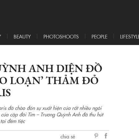
Y
BEAUTY
PHOTOSHOOTS
PEOPLE
LIFESTYL
UỲNH ANH DIỆN ĐỒ
ÁO LOẠN’ THẢM ĐỎ
IS
s đã chào đón sự xuất hiện của rất nhiều ngôi
ện của cặp đôi Tim – Trương Quỳnh Anh đã thu hút
tại đêm tiệc
chia sẻ