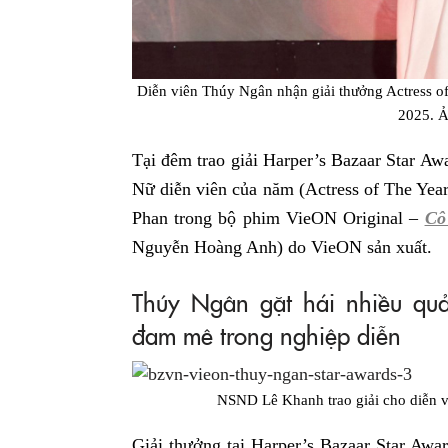
Diễn viên Thúy Ngân nhận giải thưởng Actress of
2025. Ả
Tại đêm trao giải Harper’s Bazaar Star A
Nữ diễn viên của năm (Actress of The Yea
Phan trong bộ phim VieON Original –
Cô
Nguyễn Hoàng Anh) do VieON sản xuất.
Thúy Ngân gặt hái nhiều quả 
đam mê trong nghiệp diễn
NSND Lê Khanh trao giải cho diễn v
Giải thưởng tại Harper’s Bazaar Star Awa