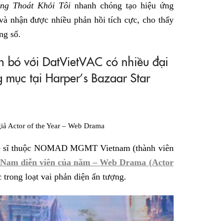
g Thoát Khỏi Tôi
nhanh chóng tạo hiệu ứng
và nhận được nhiều phản hồi tích cực, cho thấy
ng số.
 bó với DatVietVAC có nhiều đại
 mục tại Harper’s Bazaar Star
giả Actor of the Year – Web Drama
hệ sĩ thuộc NOMAD MGMT Vietnam (thành viên
Nam diễn viên của năm – Web Drama (Actor
trong loạt vai phản diện ấn tượng.