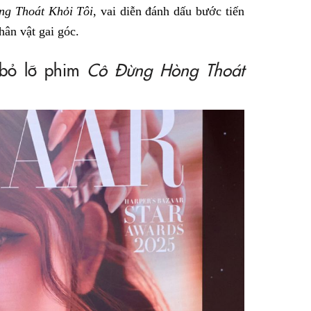
g Thoát Khỏi Tôi
, vai diễn đánh dấu bước tiến
hân vật gai góc.
 bỏ lỡ phim
Cô Đừng Hòng Thoát