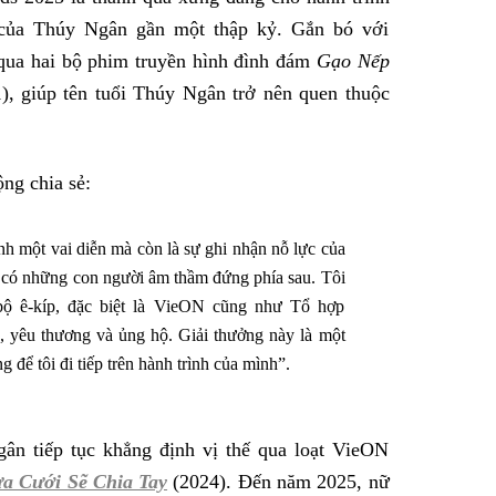
 của Thúy Ngân gần một thập kỷ. Gắn bó với
qua hai bộ phim truyền hình đình đám
Gạo Nếp
), giúp tên tuổi Thúy Ngân trở nên quen thuộc
ng chia sẻ:
nh một vai diễn mà còn là sự ghi nhận nỗ lực của
hi có những con người âm thầm đứng phía sau. Tôi
ộ ê-kíp, đặc biệt là VieON cũng như Tổ hợp
, yêu thương và ủng hộ. Giải thưởng này là một
 để tôi đi tiếp trên hành trình của mình”.
ân tiếp tục khẳng định vị thế qua loạt VieON
a Cưới Sẽ Chia Tay
(2024). Đến năm 2025, nữ