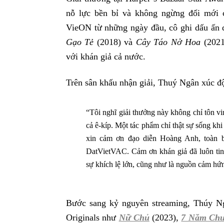
nỗ lực bền bỉ và không ngừng đổi mới
VieON từ những ngày đầu, cô ghi dấu ấn 
Gạo Tẻ
(2018) và
Cây Táo Nở Hoa
(2021
với khán giả cả nước.
Trên sân khấu nhận giải, Thuý Ngân xúc độ
“Tôi nghĩ giải thưởng này không chỉ tôn vi
cả ê-kíp. Một tác phẩm chỉ thật sự sống k
xin cảm ơn đạo diễn Hoàng Anh, toàn b
DatVietVAC. Cảm ơn khán giả đã luôn tin
sự khích lệ lớn, cũng như là nguồn cảm hứng
Bước sang kỷ nguyên streaming, Thúy Ng
Originals như
Nữ Chủ
(2023),
7 Năm Chư