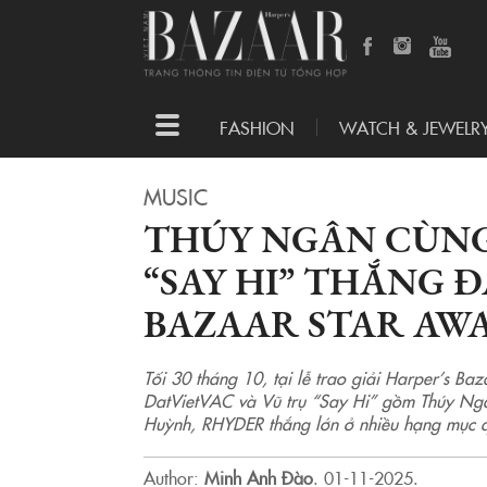
Toggle
FASHION
WATCH & JEWELR
navigation
MUSIC
THÚY NGÂN CÙNG
“SAY HI” THẮNG 
BAZAAR STAR AWA
Tối 30 tháng 10, tại lễ trao giải Harper’s B
DatVietVAC và Vũ trụ “Say Hi” gồm Thúy Ngâ
Huỳnh, RHYDER thắng lớn ở nhiều hạng mục q
Author:
Minh Anh Đào
.
01-11-2025.