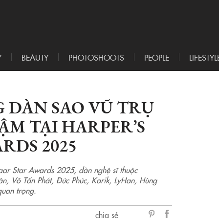
Y
BEAUTY
PHOTOSHOOTS
PEOPLE
LIFESTYL
 DÀN SAO VŨ TRỤ
ĐẬM TẠI HARPER’S
RDS 2025
azaar Star Awards 2025, dàn nghệ sĩ thuộc
n, Võ Tấn Phát, Đức Phúc, Karik, LyHan, Hùng
uan trọng.
chia sẻ