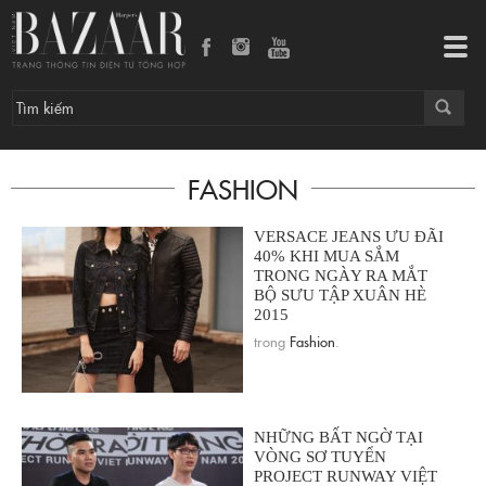
Tog
navi
FASHION
VERSACE JEANS ƯU ĐÃI
40% KHI MUA SẮM
TRONG NGÀY RA MẮT
BỘ SƯU TẬP XUÂN HÈ
2015
trong
Fashion
.
NHỮNG BẤT NGỜ TẠI
VÒNG SƠ TUYỂN
PROJECT RUNWAY VIỆT