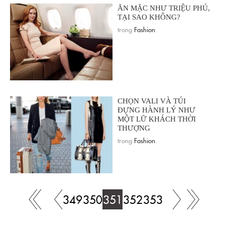
ĂN MẶC NHƯ TRIỆU PHÚ,
TẠI SAO KHÔNG?
trong
Fashion
.
CHỌN VALI VÀ TÚI
ĐỰNG HÀNH LÝ NHƯ
MỘT LỮ KHÁCH THỜI
THƯỢNG
trong
Fashion
.
349
350
351
352
353