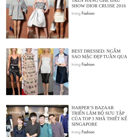
TRÊN HÀNG GHẾ ĐẦU
SHOW DIOR CRUISE 2016
trong
Fashion
.
BEST DRESSED: NGẮM
SAO MẶC ĐẸP TUẦN QUA
trong
Fashion
.
HARPER’S BAZAAR
TRIỂN LÃM BỘ SƯU TẬP
CỦA TOP 3 NHÀ THIẾT KẾ
SINGAPORE
trong
Fashion
.