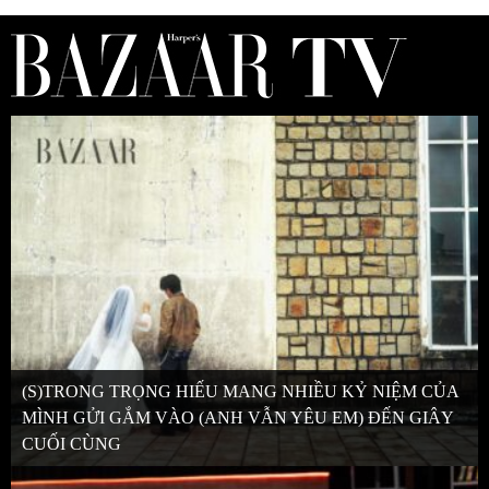
(S)TRONG TRỌNG HIẾU MANG NHIỀU KỶ NIỆM CỦA
MÌNH GỬI GẮM VÀO (ANH VẪN YÊU EM) ĐẾN GIÂY
CUỐI CÙNG