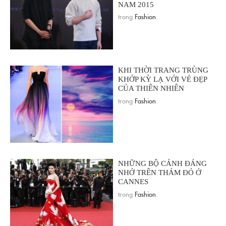
NAM 2015
trong
Fashion
.
KHI THỜI TRANG TRÙNG
KHỚP KỲ LẠ VỚI VẺ ĐẸP
CỦA THIÊN NHIÊN
trong
Fashion
.
NHỮNG BỘ CÁNH ĐÁNG
NHỚ TRÊN THẢM ĐỎ Ở
CANNES
trong
Fashion
.