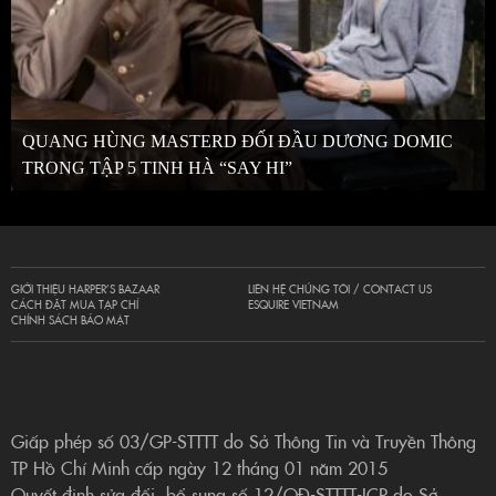
QUANG HÙNG MASTERD ĐỐI ĐẦU DƯƠNG DOMIC
TRONG TẬP 5 TINH HÀ “SAY HI”
GIỚI THIỆU HARPER’S BAZAAR
LIÊN HỆ CHÚNG TÔI / CONTACT US
CÁCH ĐẶT MUA TẠP CHÍ
ESQUIRE VIETNAM
CHÍNH SÁCH BẢO MẬT
Giấp phép số 03/GP-STTTT do Sở Thông Tin và Truyền Thông
TP Hồ Chí Minh cấp ngày 12 tháng 01 năm 2015
Quyết định sửa đổi, bổ sung số 12/QĐ-STTTT-ICP do Sở