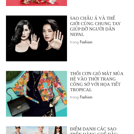
SAO CHÂU Á VÀ THẾ
GIỚI CÙNG CHUNG TAY
GIÚP ĐỠ NGƯỜI DÂN
NEPAL
trong
Fashion
.
THỔI CƠN GIÓ MÁT MÙA
HÈ VÀO THỜI TRANG
CÔNG SỞ VỚI HỌA TIẾT
TROPICAL
trong
Fashion
.
ĐIỂM DANH CÁC SAO