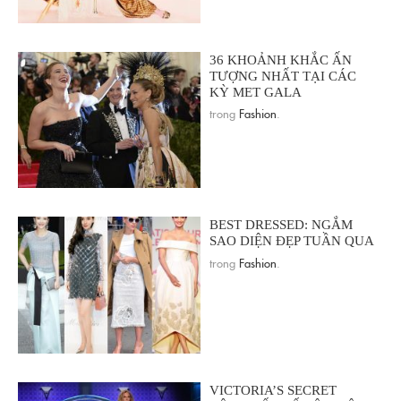
36 KHOẢNH KHẮC ẤN
TƯỢNG NHẤT TẠI CÁC
KỲ MET GALA
trong
Fashion
.
BEST DRESSED: NGẮM
SAO DIỆN ĐẸP TUẦN QUA
trong
Fashion
.
VICTORIA’S SECRET