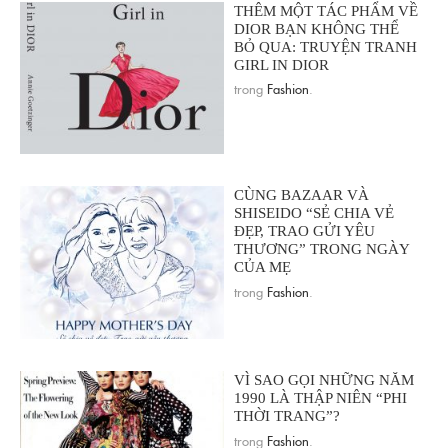
THÊM MỘT TÁC PHẨM VỀ
DIOR BẠN KHÔNG THỂ
BỎ QUA: TRUYỆN TRANH
GIRL IN DIOR
trong
Fashion
.
CÙNG BAZAAR VÀ
SHISEIDO “SẺ CHIA VẺ
ĐẸP, TRAO GỬI YÊU
THƯƠNG” TRONG NGÀY
CỦA MẸ
trong
Fashion
.
VÌ SAO GỌI NHỮNG NĂM
1990 LÀ THẬP NIÊN “PHI
THỜI TRANG”?
trong
Fashion
.