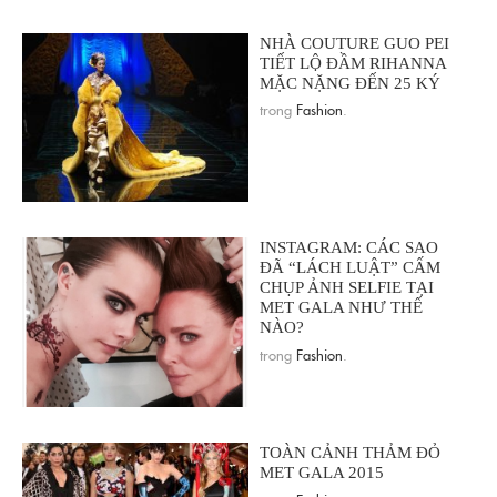
NHÀ COUTURE GUO PEI
TIẾT LỘ ĐẦM RIHANNA
MẶC NẶNG ĐẾN 25 KÝ
trong
Fashion
.
INSTAGRAM: CÁC SAO
ĐÃ “LÁCH LUẬT” CẤM
CHỤP ẢNH SELFIE TẠI
MET GALA NHƯ THẾ
NÀO?
trong
Fashion
.
TOÀN CẢNH THẢM ĐỎ
MET GALA 2015