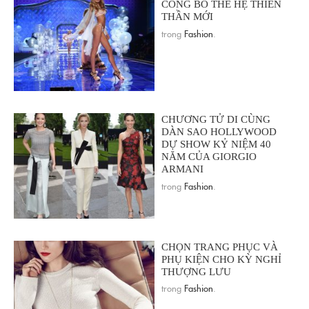
CÔNG BỐ THẾ HỆ THIÊN
THẦN MỚI
trong
Fashion
.
CHƯƠNG TỬ DI CÙNG
DÀN SAO HOLLYWOOD
DỰ SHOW KỶ NIỆM 40
NĂM CỦA GIORGIO
ARMANI
trong
Fashion
.
CHỌN TRANG PHỤC VÀ
PHỤ KIỆN CHO KỲ NGHỈ
THƯỢNG LƯU
trong
Fashion
.