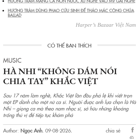
HƯƠNG TRÀM MANG CẢ NON NƯỚC XỨ NGHỆ VÀO MV GÁI NGHỆ
HƯƠNG TRÀM DÙNG PHAO CỨU SINH ĐỂ THÁO MÁC CÔNG CHÚA
BALLAD
Harper’s Bazaar Việt Nam
MUSIC
HÀ NHI “KHÔNG DÁM NÓI
CHIA TAY” KHẮC VIỆT
Sau 17 năm làm nghề, Khắc Việt lần đầu phá lệ khi viết trọn
một EP dành cho một nữ ca sĩ. Người được anh lựa chọn là Hà
Nhi – giọng ca mà theo nam nhạc sĩ, sở hữu những khoảng
trống thú vị để tiếp tục khám phá
Author:
Ngọc Anh
.
09-08-2026.
chia sẻ