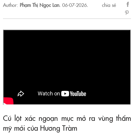
Author:
Phạm Thị Ngọc Lan
.
06-07-2026.
chia sẻ
sẻ
Fac
Cú lột xác ngoạn mục mở ra vùng thẩm
mỹ mới của Hương Tràm