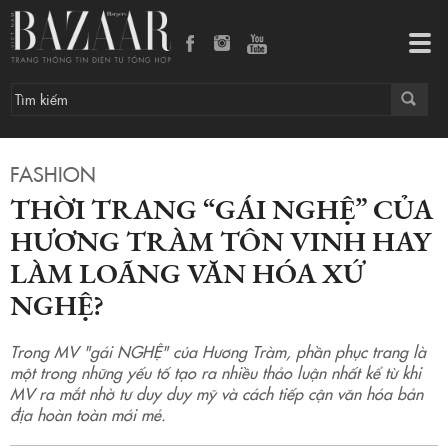
Thời trang “gái Nghệ” của Hương Tràm tôn vinh hay làm loãng văn hóa xứ nghệ?
Tog
navi
FASHION
THỜI TRANG “GÁI NGHỆ” CỦA
HƯƠNG TRÀM TÔN VINH HAY
LÀM LOÃNG VĂN HÓA XỨ
NGHỆ?
Trong MV "gái NGHỆ" của Hương Tràm, phần phục trang là
một trong những yếu tố tạo ra nhiều thảo luận nhất kể từ khi
MV ra mắt nhờ tư duy duy mỹ và cách tiếp cận văn hóa bản
địa hoàn toàn mới mẻ.