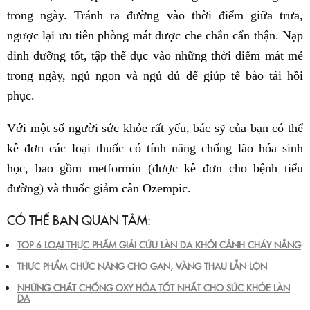
trong ngày. Tránh ra đường vào thời điểm giữa trưa,
ngược lại ưu tiên phòng mát được che chắn cẩn thận. Nạp
dinh dưỡng tốt, tập thể dục vào những thời điểm mát mẻ
trong ngày, ngủ ngon và ngủ đủ để giúp tế bào tái hồi
phục.
Với một số người sức khỏe rất yếu, bác sỹ của bạn có thể
kê đơn các loại thuốc có tính năng chống lão hóa sinh
học, bao gồm metformin (được kê đơn cho bệnh tiểu
đường) và thuốc giảm cân Ozempic.
CÓ THỂ BẠN QUAN TÂM:
TOP 6 LOẠI THỰC PHẨM GIẢI CỨU LÀN DA KHỎI CẢNH CHÁY NẮNG
THỰC PHẨM CHỨC NĂNG CHO GAN, VÀNG THAU LẪN LỘN
NHỮNG CHẤT CHỐNG OXY HÓA TỐT NHẤT CHO SỨC KHỎE LÀN
DA