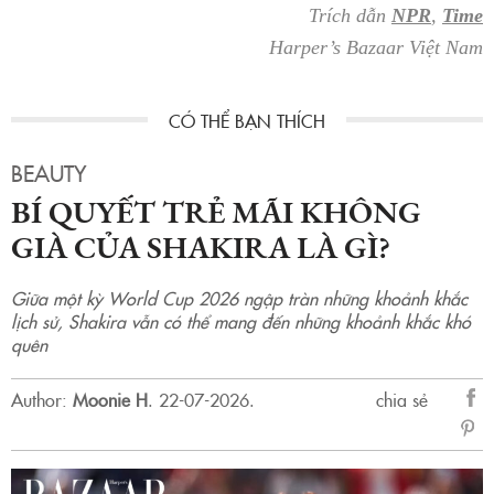
Trích dẫn
NPR
,
Time
Harper’s Bazaar Việt Nam
BEAUTY
BÍ QUYẾT TRẺ MÃI KHÔNG
GIÀ CỦA SHAKIRA LÀ GÌ?
Giữa một kỳ World Cup 2026 ngập tràn những khoảnh khắc
lịch sử, Shakira vẫn có thể mang đến những khoảnh khắc khó
quên
Author:
Moonie H
.
22-07-2026.
chia sẻ
sẻ
Fac