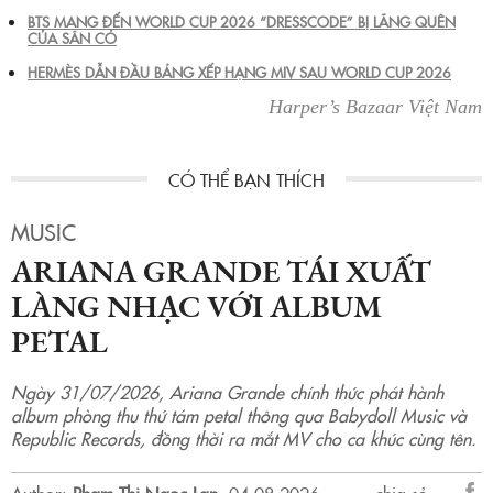
BTS MANG ĐẾN WORLD CUP 2026 “DRESSCODE” BỊ LÃNG QUÊN
CỦA SÂN CỎ
HERMÈS DẪN ĐẦU BẢNG XẾP HẠNG MIV SAU WORLD CUP 2026
Harper’s Bazaar Việt Nam
MUSIC
ARIANA GRANDE TÁI XUẤT
LÀNG NHẠC VỚI ALBUM
PETAL
Ngày 31/07/2026, Ariana Grande chính thức phát hành
album phòng thu thứ tám petal thông qua Babydoll Music và
Republic Records, đồng thời ra mắt MV cho ca khúc cùng tên.
Author:
Phạm Thị Ngọc Lan
.
04-08-2026.
chia sẻ