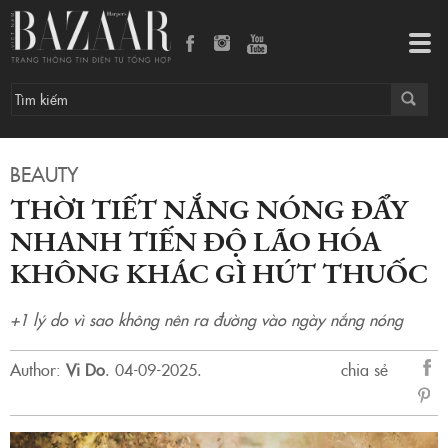
Thời tiết nắng nóng đẩy nhanh tiến độ lão hóa không khác gì hút thuốc
Tog
navi
BEAUTY
THỜI TIẾT NẮNG NÓNG ĐẨY
NHANH TIẾN ĐỘ LÃO HÓA
KHÔNG KHÁC GÌ HÚT THUỐC
+1 lý do vì sao không nên ra đường vào ngày nắng nóng
Author:
Vi Do
.
04-09-2025.
chia sẻ
sẻ
Fac