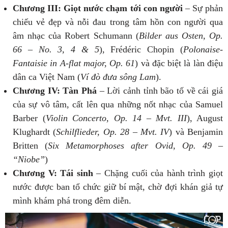
Chương III: Giọt nước chạm tới con người
– Sự phản
chiếu vẻ đẹp và nỗi đau trong tâm hồn con người qua
âm nhạc của Robert Schumann (
Bilder aus Osten, Op.
66 – No. 3, 4 & 5
), Frédéric Chopin (
Polonaise-
Fantaisie in A-flat major, Op. 61
) và đặc biệt là làn điệu
dân ca Việt Nam (
Ví đò đưa sông Lam
).
Chương IV: Tàn Phá
– Lời cảnh tỉnh bão tố về cái giá
của sự vô tâm, cất lên qua những nốt nhạc của Samuel
Barber (
Violin Concerto, Op. 14 – Mvt. III
), August
Klughardt (
Schilflieder, Op. 28 – Mvt. IV
) và Benjamin
Britten (
Six Metamorphoses after Ovid, Op. 49 –
“Niobe”
)
Chương V: Tái sinh
– Chặng cuối của hành trình giọt
nước được ban tổ chức giữ bí mật, chờ đợi khán giả tự
mình khám phá trong đêm diễn.