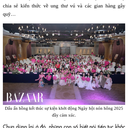
chia sẻ kiến thức về ung thư vú và các gian hàng gây
quỹ…
Dấu ấn hồng kết thúc sự kiện khởi động Ngày hội nón hông 2025
đầy cảm xúc.
Chưa dừng lại ở đó, những con số biết nói tiếp tục khắc