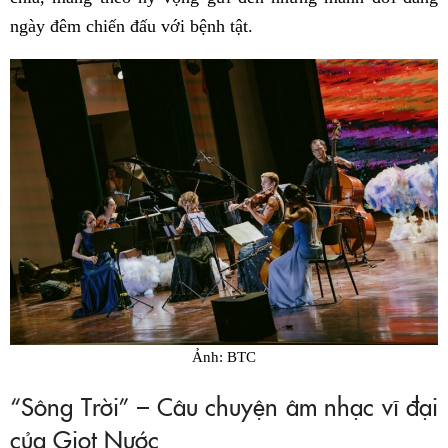
ngày đêm chiến đấu với bệnh tật.
Ảnh: BTC
“Sông Trời” – Câu chuyện âm nhạc vĩ đại
của Giọt Nước