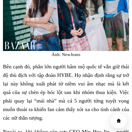
Ảnh: NewJeans
Bên cạnh đó, phần lớn người hâm mộ quốc tế vẫn giữ thái
độ thù địch với tập đoàn HYBE. Họ nhận định rằng sự trở
lại này không xuất phát từ niềm vui âm nhạc mà là kết
quả của sự chèn ép bóc lột sau khi nhóm thua kiện. Việc
phải quay lại “mái nhà” mà cả 5 người từng tuyệt vọng
muốn thoát ra khiến fan cảm thấy xót xa cho tình cảnh của
các nữ thần tượng.
Ngoài ra, khi không còn cựu CEO Min Hee Jin – người