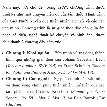
Năm nay, với chủ đề “Sông Trời”, chương trình được
thiết kế như một chuyến viễn du của tâm thức. Hành trình
của Giọt Nước xuyên qua thiên nhiên, lịch sử và các nền
văn minh. Chương trình là sự giao thoa độc đáo giữa âm
nhạc cổ điển, nghệ thuật kể chuyện và hình ảnh, được
chia thành 5 chương đầy cảm xúc.
Chương I: Khởi nguồn
– Bức tranh vũ trụ đang thành
hình qua những giai điệu của Johann Sebastian Bach
(
Toccata e minor, BWV 914
) và Franz Schubert (
Sonate
for Violin and Piano in A major, D.574 – Mvt. IV
).
Chương II: Con người
– Sự phồn thịnh của văn minh
và tham vọng chinh phục thiên nhiên, thể hiện qua các
tác phẩm của Charles Koechlin (
Sonate for Oboe
Sonate, Op. 58 – Mvt. I, Mvt. II
) và Béla Bartók (
For
Children)
.