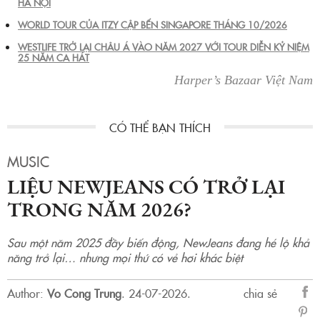
HÀ NỘI
WORLD TOUR CỦA ITZY CẬP BẾN SINGAPORE THÁNG 10/2026
WESTLIFE TRỞ LẠI CHÂU Á VÀO NĂM 2027 VỚI TOUR DIỄN KỶ NIỆM
25 NĂM CA HÁT
Harper’s Bazaar Việt Nam
MUSIC
LIỆU NEWJEANS CÓ TRỞ LẠI
TRONG NĂM 2026?
Sau một năm 2025 đầy biến động, NewJeans đang hé lộ khả
năng trở lại… nhưng mọi thứ có vẻ hơi khác biệt
Author:
Vo Cong Trung
.
24-07-2026.
chia sẻ
sẻ