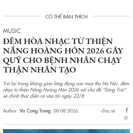
MUSIC
ĐÊM HÒA NHẠC TỪ THIỆN
NẮNG HOÀNG HÔN 2026 GÂY
QUỸ CHO BỆNH NHÂN CHẠY
THẬN NHÂN TẠO
Trở lại trong không gian lắng đọng của mùa thu Hà Nội, đêm
nhạc từ thiện Nắng Hoàng Hôn 2026 với chủ đề “Sông Trời”
sẽ chính thức diễn ra vào tối ngày 22/8
Author:
Vo Cong Trung
.
08-08-2026.
chia sẻ
sẻ
Fac