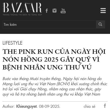
The Pink Run của Ngày Hội Nón Hồng 2025 gây quỹ vì bệnh nhân ung thư vú
Tog
navi
LIFESTYLE
THE PINK RUN CỦA NGÀY HỘI
NÓN HỒNG 2025 GÂY QUỸ VÌ
BỆNH NHÂN UNG THƯ VÚ
Bước vào tháng Mười truyền thống, Ngày hội nón hồng do
Mạng lưới ung thư vú Việt Nam (BCNV) khởi xướng chính thức
trở lại với Giải chạy Hồng, nhằm nâng cao nhận thức, gây
quỹ và hỗ trợ những bệnh nhân ung thư vú khắp Việt Nam
Author:
Khieunguyet
.
08-09-2025.
chia sẻ