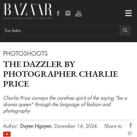
The Dazzler by photographer Charlie Price
Tog
navi
PHOTOSHOOTS
THE DAZZLER BY
PHOTOGRAPHER CHARLIE
PRICE
Charlie Price conveys the carefree spirit of the saying "be a
drama queen" through the language of fashion and
photography
Author:
Duyen Nguyen
.
December 14, 2024.
Share to
sẻ