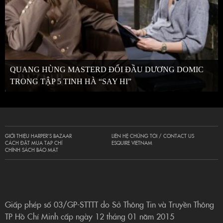
QUANG HÙNG MASTERD ĐỐI ĐẦU DƯƠNG DOMIC
TRONG TẬP 5 TINH HÀ “SAY HI”
GIỚI THIỆU HARPER’S BAZAAR
LIÊN HỆ CHÚNG TÔI / CONTACT US
CÁCH ĐẶT MUA TẠP CHÍ
ESQUIRE VIETNAM
CHÍNH SÁCH BẢO MẬT
Giấp phép số 03/GP-STTTT do Sở Thông Tin và Truyền Thông
TP Hồ Chí Minh cấp ngày 12 tháng 01 năm 2015