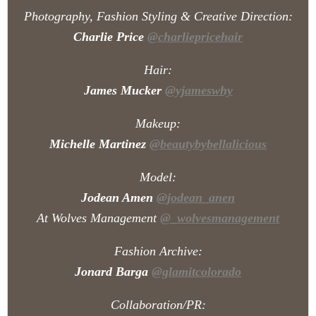
Photography, Fashion Styling
& Creative Direction:
Charlie Price
@charliepricehair
Hair:
James Mucker
@yjameswhy
Makeup:
Michelle Martinez
@beautybybellalicious
Model:
Jodean Amen
@jodean_anen
At Wolves Management
@
_wolvesmanagement
Fashion Archive:
Jonard Barga
@glamitcolorado
Collaboration/PR: