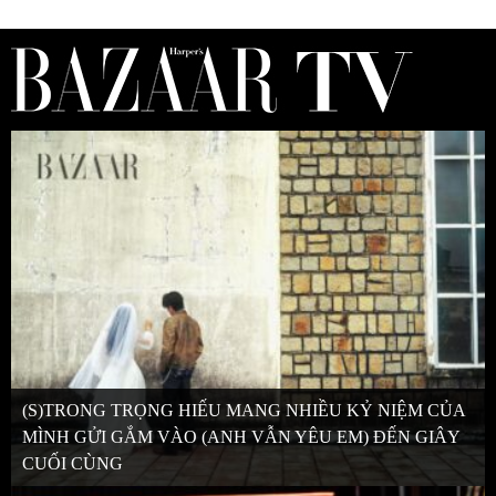
(S)TRONG TRỌNG HIẾU MANG NHIỀU KỶ NIỆM CỦA
MÌNH GỬI GẮM VÀO (ANH VẪN YÊU EM) ĐẾN GIÂY
CUỐI CÙNG