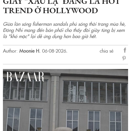
GIÀY “XẤU LẠ” ĐANG LÀ HOT
TREND Ở HOLLYWOOD
Giữa làn sóng fisherman sandals phủ sóng thời trang mùa hè,
Đông Nhi mang đến bản phối cho thấy đôi giày từng bị xem
là "khó mặc" lại dễ ứng dụng hơn bao giờ hết.
Author:
Moonie H
.
06-08-2026.
chia sẻ
sẻ
Fac