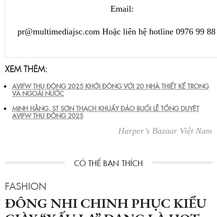
Email:
pr@multimediajsc.com Hoặc liên hệ hotline 0976 99 88
XEM THÊM:
AVIFW THU ĐÔNG 2025 KHỞI ĐỘNG VỚI 20 NHÀ THIẾT KẾ TRONG
VÀ NGOÀI NƯỚC
MINH HẰNG, ST SƠN THẠCH KHUẤY ĐẢO BUỔI LỄ TỔNG DUYỆT
AVIFW THU ĐÔNG 2025
Harper’s Bazaar Việt Nam
FASHION
ĐÔNG NHI CHINH PHỤC KIỂU