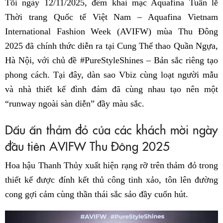
Tối ngày 12/11/2025, đêm khai mạc Aquafina Tuần lễ
Thời trang Quốc tế Việt Nam – Aquafina Vietnam
International Fashion Week (AVIFW) mùa Thu Đông
2025 đã chính thức diễn ra tại Cung Thể thao Quần Ngựa,
Hà Nội, với chủ đề #PureStyleShines – Bản sắc riêng tạo
phong cách. Tại đây, dàn sao Vbiz cùng loạt người mẫu
và nhà thiết kế đình đám đã cùng nhau tạo nên một
“runway ngoài sàn diễn” đầy màu sắc.
Dấu ấn thảm đỏ của các khách mời ngày
đầu tiên AVIFW Thu Đông 2025
Hoa hậu Thanh Thủy xuất hiện rạng rỡ trên thảm đỏ trong
thiết kế được đính kết thủ công tinh xảo, tôn lên đường
cong gợi cảm cùng thần thái sắc sảo đầy cuốn hút.