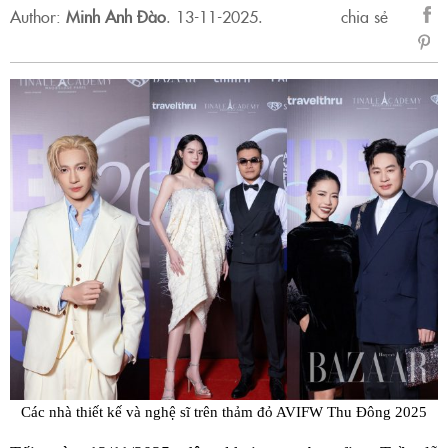
Author:
Minh Anh Đào
.
13-11-2025.
chia sẻ
sẻ
Fac
Các nhà thiết kế và nghệ sĩ trên thảm đỏ AVIFW Thu Đông 2025