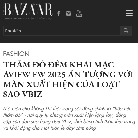
Thảm đỏ đêm khai mạc AVIFW FW 2025 ấn tượng với màn xuất hiện của loạt sao Vbiz
Tog
navi
FASHION
THẢM ĐỎ ĐÊM KHAI MẠC
AVIFW FW 2025 ẤN TƯỢNG VỚI
MÀN XUẤT HIỆN CỦA LOẠT
SAO VBIZ
Mở màn cho không khí thời trang sôi động chính là “bữa tiệc
thảm đỏ” - nơi quy tụ những màn xuất hiện lộng lẫy, đẳng
cấp của dàn sao hàng đầu Vbiz, thổi bùng tinh thần thời trang
và khởi động cho một tuần lễ đầy cảm hứng