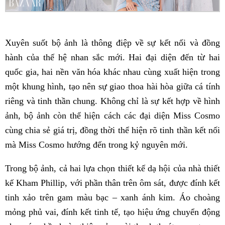
Xuyên suốt bộ ảnh là thông điệp về sự kết nối và đồng
hành của thế hệ nhan sắc mới. Hai đại diện đến từ hai
quốc gia, hai nền văn hóa khác nhau cùng xuất hiện trong
một khung hình, tạo nên sự giao thoa hài hòa giữa cá tính
riêng và tinh thần chung. Không chỉ là sự kết hợp về hình
ảnh, bộ ảnh còn thể hiện cách các đại diện Miss Cosmo
cùng chia sẻ giá trị, đồng thời thể hiện rõ tinh thần kết nối
mà Miss Cosmo hướng đến trong kỷ nguyên mới.
Trong bộ ảnh, cả hai lựa chọn thiết kế dạ hội của nhà thiết
kế Kham Phillip, với phần thân trên ôm sát, được đính kết
tinh xảo trên gam màu bạc – xanh ánh kim. Áo choàng
mỏng phủ vai, đính kết tinh tế, tạo hiệu ứng chuyển động