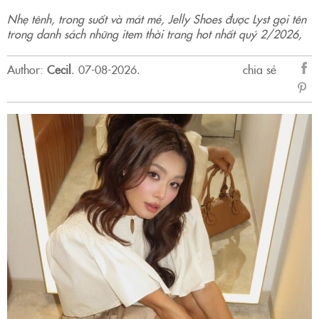
Nhẹ tênh, trong suốt và mát mẻ, Jelly Shoes được Lyst gọi tên
trong danh sách những item thời trang hot nhất quý 2/2026,
Author:
Cecil
.
07-08-2026.
chia sẻ
sẻ
Fac