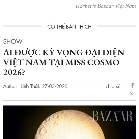
Harper’s Bazaar Việt Nam
SHOW
AI ĐƯỢC KỲ VỌNG ĐẠI DIỆN
VIỆT NAM TẠI MISS COSMO
2026?
Author:
Linh Thái
.
27-03-2026.
chia sẻ
sẻ
Fac