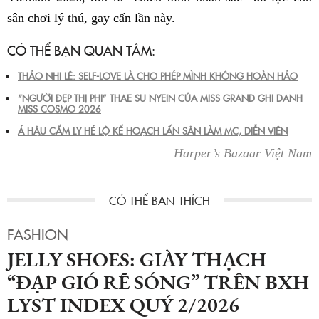
sân chơi lý thú, gay cấn lần này.
CÓ THỂ BẠN QUAN TÂM:
THẢO NHI LÊ: SELF-LOVE LÀ CHO PHÉP MÌNH KHÔNG HOÀN HẢO
“NGƯỜI ĐẸP THỊ PHI” THAE SU NYEIN CỦA MISS GRAND GHI DANH
MISS COSMO 2026
Á HẬU CẨM LY HÉ LỘ KẾ HOẠCH LẤN SÂN LÀM MC, DIỄN VIÊN
Harper’s Bazaar Việt Nam
FASHION
JELLY SHOES: GIÀY THẠCH
“ĐẠP GIÓ RẼ SÓNG” TRÊN BXH
LYST INDEX QUÝ 2/2026