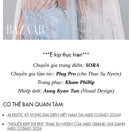
***Ê-kíp thực hiện***
Chuyên gia trang điểm:
SORA
Chuyên gia làm tóc:
Plug Pro
(cho Thae Su Nyein)
Trang phục:
Kham Phillip
Nhiếp ảnh:
Aung Kyaw Tun
(Visual Design)
CÓ THỂ BẠN QUAN TÂM:
AI ĐƯỢC KỲ VỌNG ĐẠI DIỆN VIỆT NAM TẠI MISS COSMO 2026?
“NGƯỜI ĐẸP THỊ PHI” THAE SU NYEIN CỦA MISS GRAND GHI DANH
MISS COSMO 2026