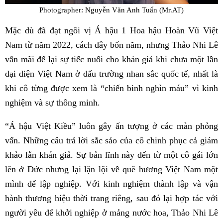
Photographer: Nguyễn Văn Anh Tuấn (Mr.AT)
Mặc dù đã đạt ngôi vị Á hậu 1 Hoa hậu Hoàn Vũ Việt
Nam từ năm 2022, cách đây bốn năm, nhưng Thảo Nhi Lê
vẫn mãi để lại sự tiếc nuối cho khán giả khi chưa một lần
đại diện Việt Nam ở đấu trường nhan sắc quốc tế, nhất là
khi cô từng được xem là “chiến binh nghìn máu” vì kinh
nghiệm và sự thông minh.
“Á hậu Việt Kiều” luôn gây ấn tượng ở các màn phỏng
vấn. Những câu trả lời sắc sảo của cô chinh phục cả giám
khảo lẫn khán giả. Sự bản lĩnh này đến từ một cô gái lớn
lên ở Đức nhưng lại lặn lội về quê hương Việt Nam một
mình để lập nghiệp. Với kinh nghiệm thành lập và vận
hành thương hiệu thời trang riêng, sau đó lại hợp tác với
người yêu để khởi nghiệp ở mảng nước hoa, Thảo Nhi Lê