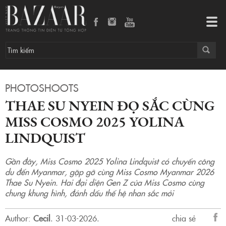
Thae Su Nyein đọ sắc cùng Miss Cosmo 2025 Yolina Lindquist
Tog
navi
PHOTOSHOOTS
THAE SU NYEIN ĐỌ SẮC CÙNG
MISS COSMO 2025 YOLINA
LINDQUIST
Gần đây, Miss Cosmo 2025 Yolina Lindquist có chuyến công
du đến Myanmar, gặp gỡ cùng Miss Cosmo Myanmar 2026
Thae Su Nyein. Hai đại diện Gen Z của Miss Cosmo cùng
chung khung hình, đánh dấu thế hệ nhan sắc mới
Author:
Cecil
.
31-03-2026.
chia sẻ