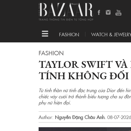
Toggle
FASHION
WATCH & JEWELR
navigation
FASHION
TAYLOR SWIFT VÀ 
TÍNH KHÔNG ĐỐI 
Từ tinh thần nữ tính đặc trưng của Dior đến hì
chiếc váy cưới trở thành biểu tượng cho sự đ
phụ nữ hiện đại.
Author:
Nguyễn Đặng Châu Anh
.
08-07-2026