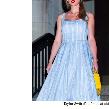
Taylor Swift đã luôn ưu ái nh