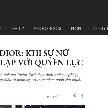
Y
BEAUTY
PHOTOSHOOTS
PEOPLE
LIFESTYL
DIOR: KHI SỰ NỮ
LẬP VỚI QUYỀN LỰC
nh ảnh mà Taylor Swift theo đuổi suốt sự nghiệp,
ồng điệu về thẩm mỹ và quan niệm dành cho người
.
chia sẻ
sẻ