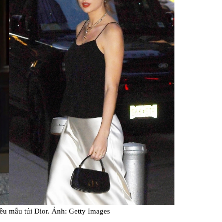
iều mẫu túi Dior. Ảnh: Getty Images