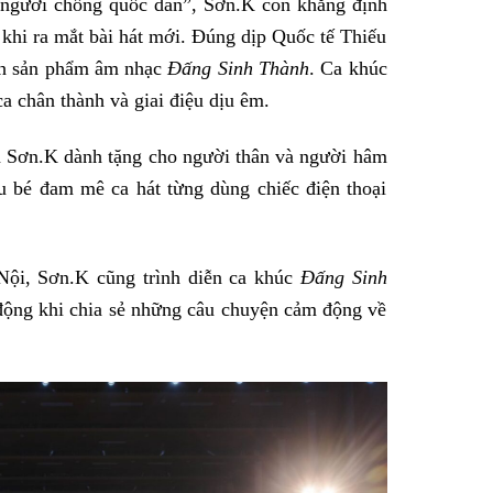
“người chồng quốc dân”, Sơn.K còn khẳng định
khi ra mắt bài hát mới. Đúng dịp Quốc tế Thiếu
ành sản phẩm âm nhạc
Đấng Sinh Thành
. Ca khúc
a chân thành và giai điệu dịu êm.
à Sơn.K dành tặng cho người thân và người hâm
 bé đam mê ca hát từng dùng chiếc điện thoại
Nội, Sơn.K cũng trình diễn ca khúc
Đấng Sinh
ộng khi chia sẻ những câu chuyện cảm động về