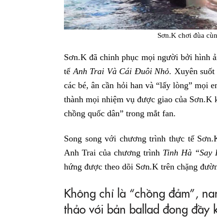
Sơn.K chơi đùa cù
Sơn.K đã chinh phục mọi người bởi hình ả
tế
Anh Trai Và Cái Đuôi Nhỏ
. Xuyên suốt
các bé, ân cần hỏi han và “lấy lòng” mọi 
thành mọi nhiệm vụ được giao của Sơn.K kh
chồng quốc dân” trong mắt fan.
Song song với chương trình thực tế Sơn.
Anh Trai của chương trình
Tinh Hà “Say 
hứng được theo dõi Sơn.K trên chặng đườn
Không chỉ là “chồng đảm”, nam
thảo với bản ballad đong đầy 