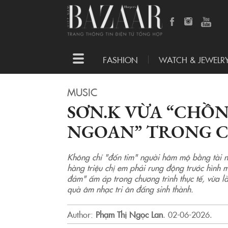
Toggle
FASHION
WATCH & JEWELR
navigation
MUSIC
SƠN.K VỪA “CHỒN
NGOAN” TRONG C
Không chỉ "đốn tim" người hâm mộ bằng tài n
hàng triệu chị em phải rung động trước hình 
đảm" ấm áp trong chương trình thực tế, vừa l
quà âm nhạc tri ân đấng sinh thành.
Author:
Phạm Thị Ngọc Lan
.
02-06-2026.