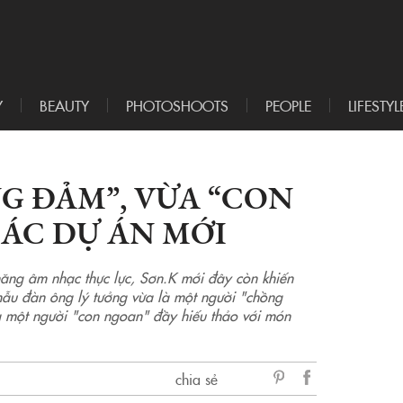
Y
BEAUTY
PHOTOSHOOTS
PEOPLE
LIFESTYL
G ĐẢM”, VỪA “CON
ÁC DỰ ÁN MỚI
ăng âm nhạc thực lực, Sơn.K mới đây còn khiến
mẫu đàn ông lý tưởng vừa là một người "chồng
à một người "con ngoan" đầy hiếu thảo với món
chia sẻ