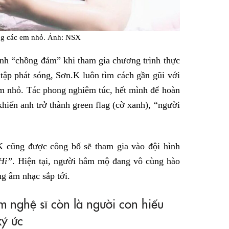
ng các em nhỏ. Ảnh: NSX
nh “chồng đảm” khi tham gia chương trình thực
 tập phát sóng, Sơn.K luôn tìm cách gần gũi với
em nhỏ. Tác phong nghiêm túc, hết mình để hoàn
iến anh trở thành green flag (cờ xanh), “người
K cũng được công bố sẽ tham gia vào đội hình
Hi”
. Hiện tại, người hâm mộ đang vô cùng hào
g âm nhạc sắp tới.
 nghệ sĩ còn là người con hiếu
ký ức