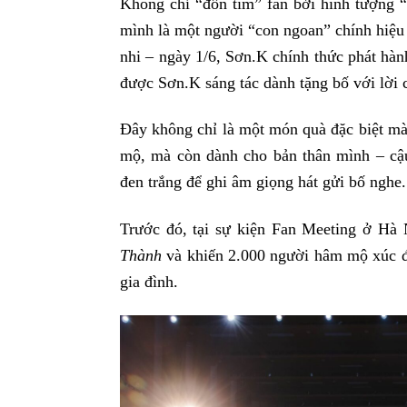
Không chỉ “đốn tim” fan bởi hình tượng 
mình là một người “con ngoan” chính hiệu 
nhi – ngày 1/6, Sơn.K chính thức phát h
được Sơn.K sáng tác dành tặng bố với lời c
Đây không chỉ là một món quà đặc biệt m
mộ, mà còn dành cho bản thân mình – cậu
đen trắng để ghi âm giọng hát gửi bố nghe.
Trước đó, tại sự kiện Fan Meeting ở Hà 
Thành
và khiến 2.000 người hâm mộ xúc đ
gia đình.