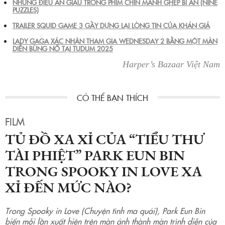
NHỮNG ĐIỀU ẨN GIẤU TRONG PHIM CHÍN MẢNH GHÉP BÍ ẨN (NINE
PUZZLES)
TRAILER SQUID GAME 3 GẦY DỰNG LẠI LÒNG TIN CỦA KHÁN GIẢ
LADY GAGA XÁC NHẬN THAM GIA WEDNESDAY 2 BẰNG MỘT MÀN
DIỄN BÙNG NỔ TẠI TUDUM 2025
Harper’s Bazaar Việt Nam
FILM
TỦ ĐỒ XA XỈ CỦA “TIỂU THƯ
TÀI PHIỆT” PARK EUN BIN
TRONG SPOOKY IN LOVE XA
XỈ ĐẾN MỨC NÀO?
Trong Spooky in Love (Chuyện tình ma quái), Park Eun Bin
biến mỗi lần xuất hiện trên màn ảnh thành màn trình diễn của