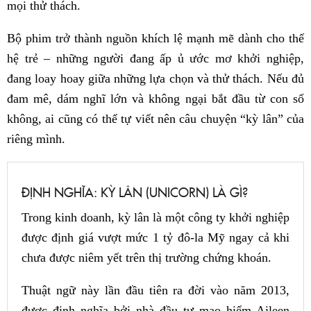
mọi thử thách.
Bộ phim trở thành nguồn khích lệ mạnh mẽ dành cho thế
hệ trẻ – những người đang ấp ủ ước mơ khởi nghiệp,
đang loay hoay giữa những lựa chọn và thử thách. Nếu đủ
đam mê, dám nghĩ lớn và không ngại bắt đầu từ con số
không, ai cũng có thể tự viết nên câu chuyện “kỳ lân” của
riêng mình.
ĐỊNH NGHĨA: KỲ LÂN (UNICORN) LÀ GÌ?
Trong kinh doanh, kỳ lân là một công ty khởi nghiệp
được định giá vượt mức 1 tỷ đô-la Mỹ ngay cả khi
chưa được niêm yết trên thị trường chứng khoán.
Thuật ngữ này lần đầu tiên ra đời vào năm 2013,
được định nghĩa bởi nhà đầu tư mạo hiểm Aileen