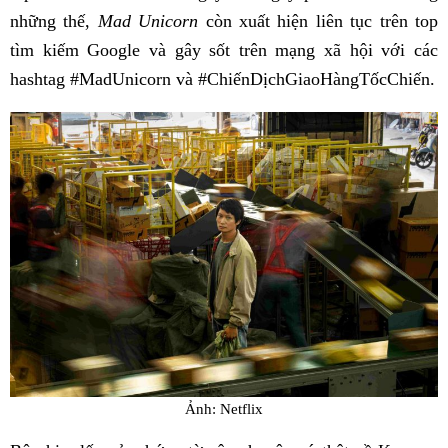
những thế,
Mad Unicorn
còn xuất hiện liên tục trên top
tìm kiếm Google và gây sốt trên mạng xã hội với các
hashtag #MadUnicorn và #ChiếnDịchGiaoHàngTốcChiến.
Ảnh: Netflix