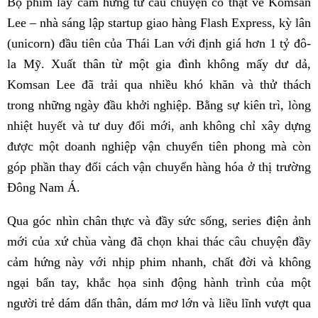
Bộ phim lấy cảm hứng từ câu chuyện có thật về Komsan
Lee – nhà sáng lập startup giao hàng Flash Express, kỳ lân
(unicorn) đầu tiên của Thái Lan với định giá hơn 1 tỷ đô-
la Mỹ. Xuất thân từ một gia đình không mấy dư dả,
Komsan Lee đã trải qua nhiều khó khăn và thử thách
trong những ngày đầu khởi nghiệp. Bằng sự kiên trì, lòng
nhiệt huyết và tư duy đổi mới, anh không chỉ xây dựng
được một doanh nghiệp vận chuyển tiên phong mà còn
góp phần thay đổi cách vận chuyển hàng hóa ở thị trường
Đông Nam Á.
Qua góc nhìn chân thực và đầy sức sống, series điện ảnh
mới của xứ chùa vàng đã chọn khai thác câu chuyện đầy
cảm hứng này với nhịp phim nhanh, chất đời và không
ngại bẩn tay, khắc họa sinh động hành trình của một
người trẻ dám dấn thân, dám mơ lớn và liều lĩnh vượt qua