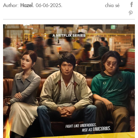
Author:
Hazel
.
06-06-2025.
chia sẻ
sẻ
Fac