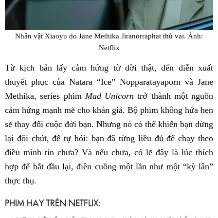
Nhân vật Xiaoyu do Jane Methika Jiranorraphat thủ vai. Ảnh:
Netflix
Từ kịch bản lấy cảm hứng từ đời thật, đến diễn xuất
thuyết phục của Natara “Ice” Nopparatayaporn và Jane
Methika, series phim
Mad Unicorn
trở thành một nguồn
cảm hứng mạnh mẽ cho khán giả. Bộ phim không hứa hẹn
sẽ thay đổi cuộc đời bạn. Nhưng nó có thể khiến bạn dừng
lại đôi chút, để tự hỏi: bạn đã từng liều đủ để chạy theo
điều mình tin chưa? Và nếu chưa, có lẽ đây là lúc thích
hợp để bắt đầu lại, điên cuồng một lần như một “kỳ lân”
thực thụ.
PHIM HAY TRÊN NETFLIX: