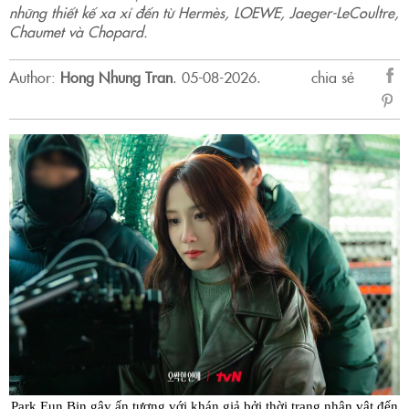
những thiết kế xa xỉ đến từ Hermès, LOEWE, Jaeger-LeCoultre,
Chaumet và Chopard.
Author:
Hong Nhung Tran
.
05-08-2026.
chia sẻ
sẻ
Fac
Park Eun Bin gây ấn tượng với khán giả bởi thời trang nhân vật đến