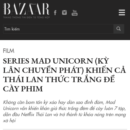
Series Mad Unicorn (Kỳ lân chuyển phát) khiến cả Thái Lan thức trắng để cày phim
Tog
navi
FILM
SERIES MAD UNICORN (KỲ
LÂN CHUYỂN PHÁT) KHIẾN CẢ
THÁI LAN THỨC TRẮNG ĐỂ
CÀY PHIM
Không cần bom tấn kỹ xảo hay dàn sao đình đám, Mad
Unicorn vẫn khiến khán giả thức trắng đêm để cày luôn 7 tập,
dẫn đầu Netflix Thái Lan và trở thành từ khóa nóng trên mạng
xã hội