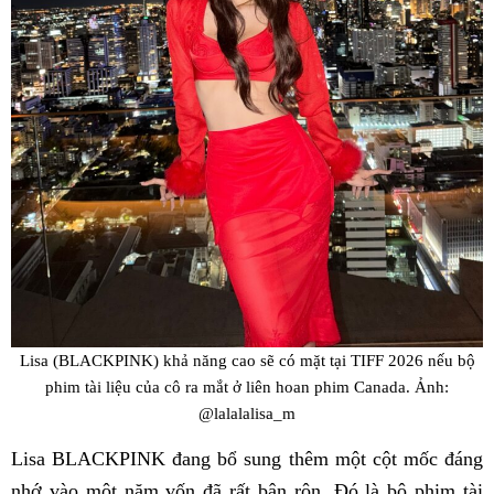
Lisa (BLACKPINK) khả năng cao sẽ có mặt tại TIFF 2026 nếu bộ
phim tài liệu của cô ra mắt ở liên hoan phim Canada. Ảnh:
@lalalalisa_m
Lisa BLACKPINK đang bổ sung thêm một cột mốc đáng
nhớ vào một năm vốn đã rất bận rộn. Đó là bộ phim tài