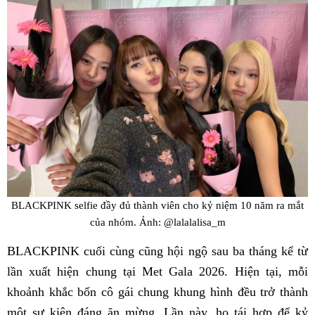
BLACKPINK selfie đầy đủ thành viên cho kỷ niệm 10 năm ra mắt
của nhóm. Ảnh: @lalalalisa_m
BLACKPINK cuối cùng cũng hội ngộ sau ba tháng kể từ
lần xuất hiện chung tại Met Gala 2026. Hiện tại, mỗi
khoảnh khắc bốn cô gái chung khung hình đều trở thành
một sự kiện đáng ăn mừng. Lần này, họ tái hợp để kỷ