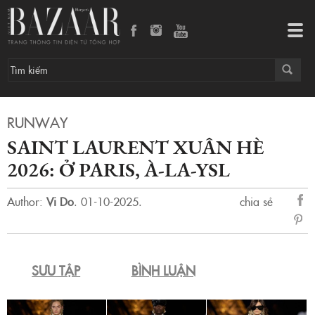
Saint Laurent Xuân Hè 2026: Ở Paris, à-la-YSL
Tog
navi
RUNWAY
SAINT LAURENT XUÂN HÈ
2026: Ở PARIS, À-LA-YSL
Author:
Vi Do
.
01-10-2025.
chia sẻ
sẻ
Fac
SƯU TẬP
BÌNH LUẬN