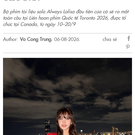
Bộ phim tài liệu solo Always Lalisa đầu tiên của cô sẽ ra mắt
toàn cầu tại Liên hoan phim Quốc tế Toronto 2026, được tổ
chức tại Canada, từ ngày 10–20/9
Author:
Vo Cong Trung
.
06-08-2026.
chia sẻ
sẻ
Fac