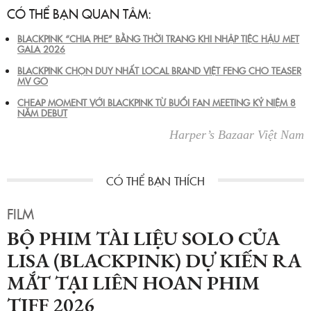
CÓ THỂ BẠN QUAN TÂM:
BLACKPINK “CHIA PHE” BẰNG THỜI TRANG KHI NHẬP TIỆC HẬU MET
GALA 2026
BLACKPINK CHỌN DUY NHẤT LOCAL BRAND VIỆT FENG CHO TEASER
MV GO
CHEAP MOMENT VỚI BLACKPINK TỪ BUỔI FAN MEETING KỶ NIỆM 8
NĂM DEBUT
Harper’s Bazaar Việt Nam
FILM
BỘ PHIM TÀI LIỆU SOLO CỦA
LISA (BLACKPINK) DỰ KIẾN RA
MẮT TẠI LIÊN HOAN PHIM
TIFF 2026