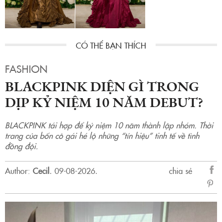
FASHION
BLACKPINK DIỆN GÌ TRONG
DỊP KỶ NIỆM 10 NĂM DEBUT?
BLACKPINK tái hợp để kỷ niệm 10 năm thành lập nhóm. Thời
trang của bốn cô gái hé lộ những “tín hiệu” tinh tế về tình
đồng đội.
Author:
Cecil
.
09-08-2026.
chia sẻ
sẻ
Fac