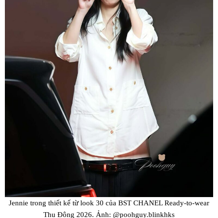
Jennie trong thiết kế từ look 30 của BST CHANEL Ready-to-wear
Thu Đông 2026. Ảnh: @poohguy.blinkhks