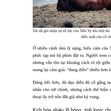
Dù rất ghi nhận sự nỗ lực của Tiểu Vy khi một lúc
diễn xuất của cô c
Ở nhiều cảnh tâm lý nặng, biểu cảm của 
phức tạp mà bộ phim đặt ra. Người xem c
nhưng vẫn tồn tại khoảng cách rõ rệt giữa
mang lại cảm giác “đang diễn” nhiều hơn l
Đáng tiếc hơn, dù đạo diễn đã cố gắng tạ
nhấn cho nữ chính, nhưng cách thể hiện 
thoại ấy trở nên đắt giá như kỳ vọng.
Kịch bản nhiều lỗ hổng, tính logic ch