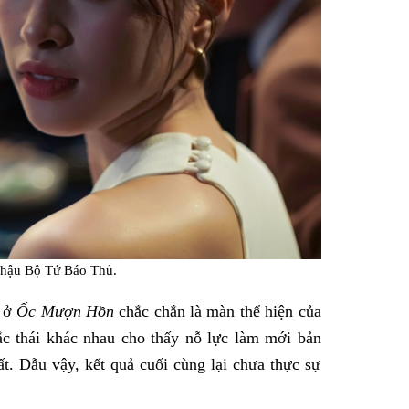
i hậu Bộ Tứ Báo Thủ.
t ở
Ốc Mượn Hồn
chắc chắn là màn thể hiện của
ắc thái khác nhau cho thấy nỗ lực làm mới bản
ất. Dẫu vậy, kết quả cuối cùng lại chưa thực sự