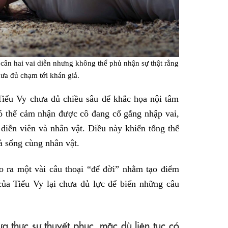
 cân hai vai diễn nhưng không thể phủ nhận sự thật rằng
hưa đủ chạm tới khán giả.
Tiểu Vy chưa đủ chiều sâu để khắc họa nội tâm
ó thể cảm nhận được cô đang cố gắng nhập vai,
 diễn viên và nhân vật. Điều này khiến tổng thể
à sống cùng nhân vật.
o ra một vài câu thoại “để đời” nhằm tạo điểm
của Tiểu Vy lại chưa đủ lực để biến những câu
ưa thực sự thuyết phục, mặc dù liên tục có