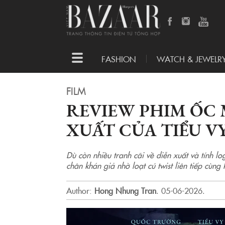
Toggle
FASHION
WATCH & JEWELR
navigation
FILM
REVIEW PHIM ỐC
XUẤT CỦA TIỂU V
Dù còn nhiều tranh cãi về diễn xuất và tính l
chân khán giả nhờ loạt cú twist liên tiếp cùng
Author:
Hong Nhung Tran
.
05-06-2026.