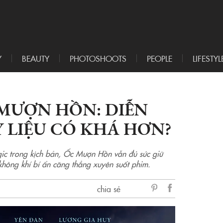
Y
BEAUTY
PHOTOSHOOTS
PEOPLE
LIFESTYL
 MƯỢN HỒN: DIỄN
Y LIỆU CÓ KHÁ HƠN?
ogic trong kịch bản, Ốc Mượn Hồn vẫn đủ sức giữ
 không khí bí ẩn căng thẳng xuyên suốt phim.
chia sẻ
sẻ
Facebook