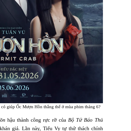
u có giúp Ốc Mượn Hồn thắng thế ở mùa phim tháng 6?
ồn
hậu thành công rực rỡ của
Bộ Tứ Báo Thủ
khán giả. Lần này, Tiểu Vy tự thử thách chính