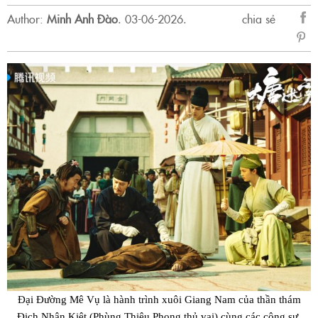
Author:
Minh Anh Đào
.
03-06-2026.
chia sẻ
sẻ
Fac
Đại Đường Mê Vụ là hành trình xuôi Giang Nam của thần thám
Địch Nhân Kiệt (Phùng Thiệu Phong thủ vai) cùng các cộng sự.