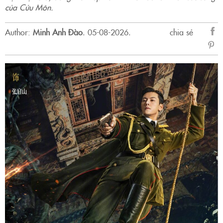
của Cửu Môn.
Author:
Minh Anh Đào
.
05-08-2026.
chia sẻ
sẻ
Fac