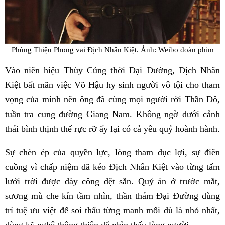
Phùng Thiệu Phong vai Địch Nhân Kiệt. Ảnh: Weibo đoàn phim
Vào niên hiệu Thùy Củng thời Đại Đường, Địch Nhân
Kiệt bất mãn việc Võ Hậu hy sinh người vô tội cho tham
vọng của mình nên ông đã cùng mọi người rời Thần Đô,
tuần tra cung đường Giang Nam. Không ngờ dưới cảnh
thái bình thịnh thế rực rỡ ấy lại có cả yêu quỷ hoành hành.
Sự chèn ép của quyền lực, lòng tham dục lợi, sự điên
cuồng vì chấp niệm đã kéo Địch Nhân Kiệt vào từng tấm
lưới trời được dày công dệt sẵn. Quỷ án ở trước mắt,
sương mù che kín tầm nhìn, thần thám Đại Đường dùng
trí tuệ ưu việt để soi thấu từng manh mối dù là nhỏ nhất,