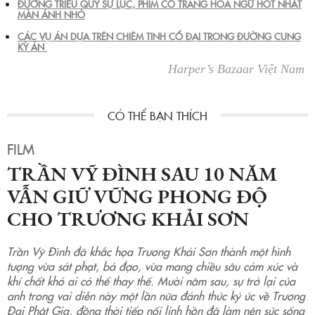
ĐƯỜNG TRIỀU QUỶ SỰ LỤC, PHIM CỔ TRANG HOA NGỮ HOT NHẤT
MÀN ẢNH NHỎ
CÁC VỤ ÁN DỰA TRÊN CHIÊM TINH CỔ ĐẠI TRONG ĐƯỜNG CUNG
KỲ ÁN
Harper’s Bazaar Việt Nam
FILM
TRẦN VỸ ĐÌNH SAU 10 NĂM
VẪN GIỮ VỮNG PHONG ĐỘ
CHO TRƯƠNG KHẢI SƠN
Trần Vỹ Đình đã khắc họa Trương Khải Sơn thành một hình
tượng vừa sát phạt, bá đạo, vừa mang chiều sâu cảm xúc và
khí chất khó ai có thể thay thế. Mười năm sau, sự trở lại của
anh trong vai diễn này một lần nữa đánh thức ký ức về Trương
Đại Phật Gia, đồng thời tiếp nối linh hồn đã làm nên sức sống