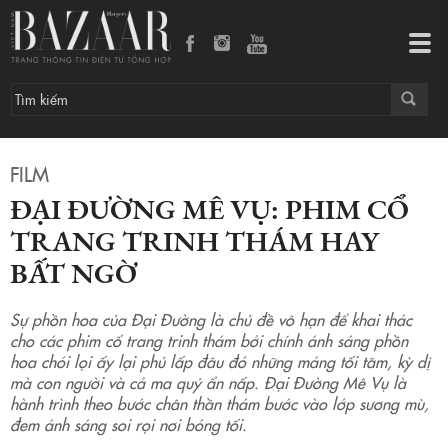
Đại Đường Mê Vụ: Phim cổ trang trinh thám hay bất ngờ
Tog
navi
FILM
ĐẠI ĐƯỜNG MÊ VỤ: PHIM CỔ
TRANG TRINH THÁM HAY
BẤT NGỜ
Sự phồn hoa của Đại Đường là chủ đề vô hạn để khai thác
cho các phim cổ trang trinh thám bởi chính ánh sáng phồn
hoa chói lọi ấy lại phủ lấp đâu đó những mảng tối tăm, kỳ dị
mà con người và cả ma quỷ ẩn nấp. Đại Đường Mê Vụ là
hành trình theo bước chân thần thám bước vào lớp sương mù,
đem ánh sáng soi rọi nơi bóng tối.