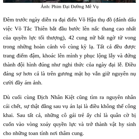
Ảnh: Phim Đại Đường Mê Vụ
Đêm trước ngày diễn ra đại điển Võ Hậu thụ đồ (đánh dấu
việc Võ Tắc Thiên bắt đầu bước lên nấc thang cao nhất
của quyền lực tối thượng), 42 cung nữ bất ngờ tử vong
trong những hoàn cảnh vô cùng kỳ lạ. Tất cả đều được
trang điểm đậm, khoác lên mình y phục lộng lẫy và đứng
thành đội hình đúng như nghi thức của ngày đại lễ. Điều
đáng sợ hơn cả là trên gương mặt họ vẫn giữ nguyên nụ
cười đầy ám ảnh.
Dù cuối cùng Địch Nhân Kiệt cũng tìm ra nguyên nhân
cái chết, sự thật đằng sau vụ án lại là điều không thể công
khai. Sau tất cả, những cô gái trẻ ấy chỉ là quân cờ bị
cuốn vào vòng xoáy quyền lực và trở thành vật hy sinh
cho những toan tính nơi thâm cung.