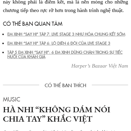
này không phải là điểm kết, mà là nền móng cho những
chương tiếp theo rực rỡ hơn trong hành trình nghệ thuật.
CÓ THỂ BẠN QUAN TÂM
EM XINH “SAY HI” TẬP 7: LIVE STAGE 3 NHƯ HÓA CHUNG KẾT SỚM
EM XINH “SAY HI” TẬP 6: LỘ DIỆN 6 ĐỘI CỦA LIVE STAGE 3
TẬP 5 EM XINH “SAY HI”: 6 EM XINH DỪNG CHÂN TRONG SỰ TIẾC
NUỐI CỦA KHÁN GIẢ
Harper’s Bazaar Việt Nam
MUSIC
HÀ NHI “KHÔNG DÁM NÓI
CHIA TAY” KHẮC VIỆT