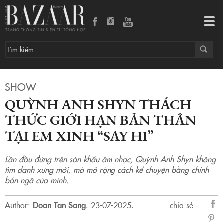
Quỳnh Anh Shyn thách thức giới hạn bản thân tại Em Xinh “Say Hi”
Tog
navi
SHOW
QUỲNH ANH SHYN THÁCH
THỨC GIỚI HẠN BẢN THÂN
TẠI EM XINH “SAY HI”
Lần đầu đứng trên sân khấu âm nhạc, Quỳnh Anh Shyn không
tìm danh xưng mới, mà mở rộng cách kể chuyện bằng chính
bản ngã của mình.
Author:
Doan Tan Sang
.
23-07-2025.
chia sẻ
sẻ