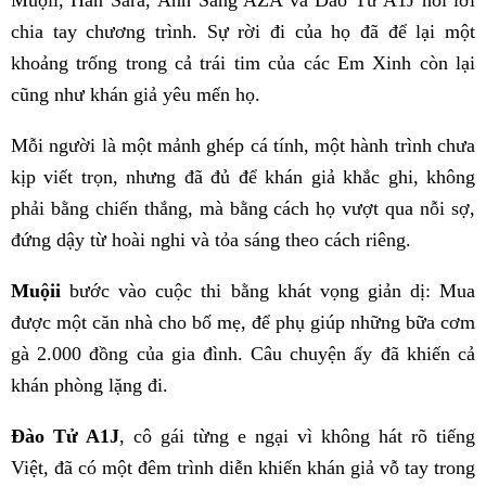
Muộii, Han Sara, Ánh Sáng AZA và Đào Tử A1J nói lời
chia tay chương trình. Sự rời đi của họ đã để lại một
khoảng trống trong cả trái tim của các Em Xinh còn lại
cũng như khán giả yêu mến họ.
Mỗi người là một mảnh ghép cá tính, một hành trình chưa
kịp viết trọn, nhưng đã đủ để khán giả khắc ghi, không
phải bằng chiến thắng, mà bằng cách họ vượt qua nỗi sợ,
đứng dậy từ hoài nghi và tỏa sáng theo cách riêng.
Muộii
bước vào cuộc thi bằng khát vọng giản dị: Mua
được một căn nhà cho bố mẹ, để phụ giúp những bữa cơm
gà 2.000 đồng của gia đình. Câu chuyện ấy đã khiến cả
khán phòng lặng đi.
Đào Tử A1J
, cô gái từng e ngại vì không hát rõ tiếng
Việt, đã có một đêm trình diễn khiến khán giả vỗ tay trong