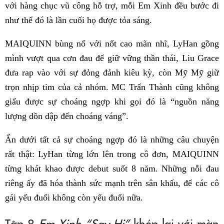
với hàng chục vũ công hỗ trợ, mỗi Em Xinh đều bước đi
như thể đó là lần cuối họ được tỏa sáng.
MAIQUINN bùng nổ với nốt cao mãn nhĩ, LyHan gồng
mình vượt qua cơn đau để giữ vững thần thái, Liu Grace
đưa rap vào với sự đỏng đảnh kiêu kỳ, còn Mỹ Mỹ giữ
trọn nhịp tim của cả nhóm. MC Trấn Thành cũng không
giấu được sự choáng ngợp khi gọi đó là “nguồn năng
lượng dồn dập đến choáng váng”.
Ẩn dưới tất cả sự choáng ngợp đó là những câu chuyện
rất thật: LyHan từng lớn lên trong cô đơn, MAIQUINN
từng khát khao được debut suốt 8 năm. Những nỗi đau
riêng ấy đã hóa thành sức mạnh trên sân khấu, để các cô
gái yếu đuối không còn yếu đuối nữa.
Tập 8
Em Xinh “Say Hi”
khép lại với màn