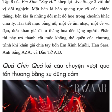
Tập 8 của
Em Xinh “Say Hi”
khép lại Live Stage 3 với dư
vị đối nghịch: Một bên là hào quang rực rỡ của chiến
thắng, bên kia là những đôi mắt đỏ hoe trong khoảnh khắc
chia ly. Hai tiết mục bùng nổ, một về âm nhạc, một về vũ
đạo, đưa khán giả đi từ thăng hoa đến lặng người. Phần
thi này trở thành cột mốc không thể quên của chương
trình khi khán giả chia tay bốn Em Xinh Muộii, Han Sara,
Ánh Sáng AZA, và Đào Tử A1J.
Quả Chín Quá
kể câu chuyện vượt qua
tổn thương bằng sự dũng cảm