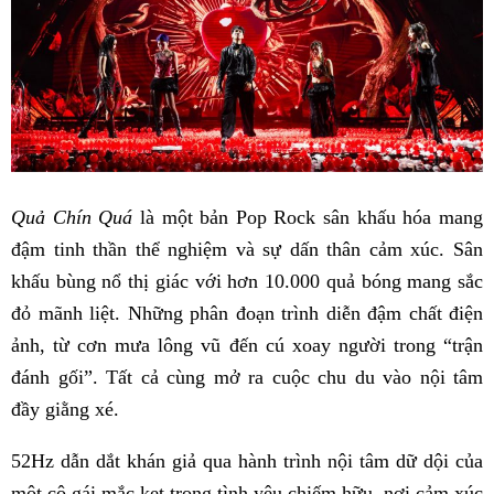
Quả Chín Quá
là một bản Pop Rock sân khấu hóa mang
đậm tinh thần thể nghiệm và sự dấn thân cảm xúc. Sân
khấu bùng nổ thị giác với hơn 10.000 quả bóng mang sắc
đỏ mãnh liệt. Những phân đoạn trình diễn đậm chất điện
ảnh, từ cơn mưa lông vũ đến cú xoay người trong “trận
đánh gối”. Tất cả cùng mở ra cuộc chu du vào nội tâm
đầy giằng xé.
52Hz dẫn dắt khán giả qua hành trình nội tâm dữ dội của
một cô gái mắc kẹt trong tình yêu chiếm hữu, nơi cảm xúc