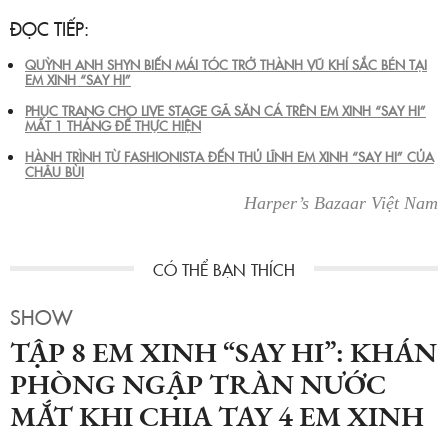
ĐỌC TIẾP:
QUỲNH ANH SHYN BIẾN MÁI TÓC TRỞ THÀNH VŨ KHÍ SẮC BÉN TẠI
EM XINH “SAY HI”
PHỤC TRANG CHO LIVE STAGE GÃ SĂN CÁ TRÊN EM XINH “SAY HI”
MẤT 1 THÁNG ĐỂ THỰC HIỆN
HÀNH TRÌNH TỪ FASHIONISTA ĐẾN THỦ LĨNH EM XINH “SAY HI” CỦA
CHÂU BÙI
Harper’s Bazaar Việt Nam
SHOW
TẬP 8 EM XINH “SAY HI”: KHÁN
PHÒNG NGẬP TRÀN NƯỚC
MẮT KHI CHIA TAY 4 EM XINH