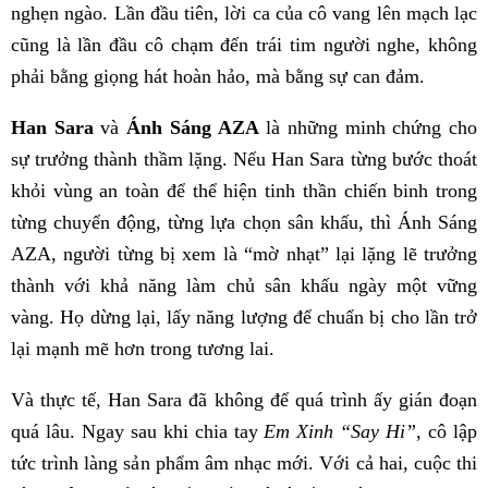
nghẹn ngào. Lần đầu tiên, lời ca của cô vang lên mạch lạc
cũng là lần đầu cô chạm đến trái tim người nghe, không
phải bằng giọng hát hoàn hảo, mà bằng sự can đảm.
Han Sara
và
Ánh Sáng AZA
là những minh chứng cho
sự trưởng thành thầm lặng. Nếu Han Sara từng bước thoát
khỏi vùng an toàn để thể hiện tinh thần chiến binh trong
từng chuyển động, từng lựa chọn sân khấu, thì Ánh Sáng
AZA, người từng bị xem là “mờ nhạt” lại lặng lẽ trưởng
thành với khả năng làm chủ sân khấu ngày một vững
vàng. Họ dừng lại, lấy năng lượng để chuẩn bị cho lần trở
lại mạnh mẽ hơn trong tương lai.
Và thực tế, Han Sara đã không để quá trình ấy gián đoạn
quá lâu. Ngay sau khi chia tay
Em Xinh “Say Hi”
, cô lập
tức trình làng sản phẩm âm nhạc mới. Với cả hai, cuộc thi