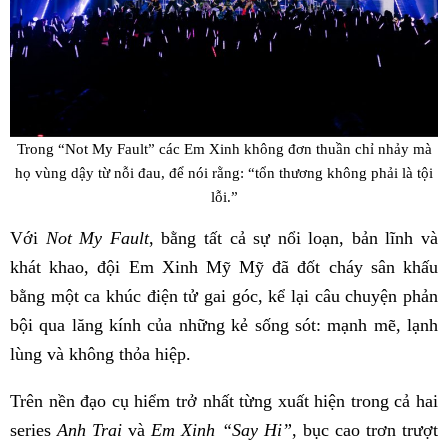
Trong “Not My Fault” các Em Xinh không đơn thuần chỉ nhảy mà
họ vùng dậy từ nỗi đau, để nói rằng: “tổn thương không phải là tội
lỗi.”
Với
Not My Fault
, bằng tất cả sự nổi loạn, bản lĩnh và
khát khao, đội Em Xinh Mỹ Mỹ đã đốt cháy sân khấu
bằng một ca khúc điện tử gai góc, kể lại câu chuyện phản
bội qua lăng kính của những kẻ sống sót: mạnh mẽ, lạnh
lùng và không thỏa hiệp.
Trên nền đạo cụ hiểm trở nhất từng xuất hiện trong cả hai
series
Anh Trai
và
Em Xinh “Say Hi”
, bục cao trơn trượt