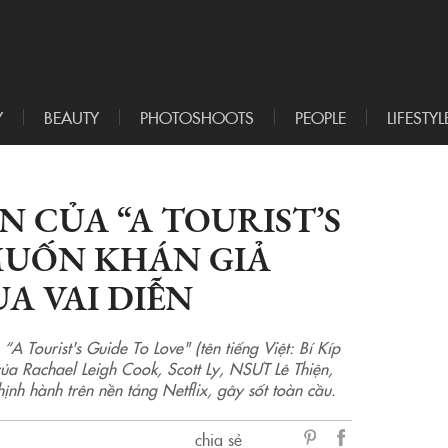
Y
BEAUTY
PHOTOSHOOTS
PEOPLE
LIFESTYL
 CỦA “A TOURIST’S
MUỐN KHÁN GIẢ
A VAI DIỄN
“A Tourist's Guide To Love" (tên tiếng Việt: Bí Kíp
ủa Rachael Leigh Cook, Scott Ly, NSƯT Lê Thiện,
ịnh hành trên nền tảng Netflix, gây sốt toàn cầu.
chia sẻ