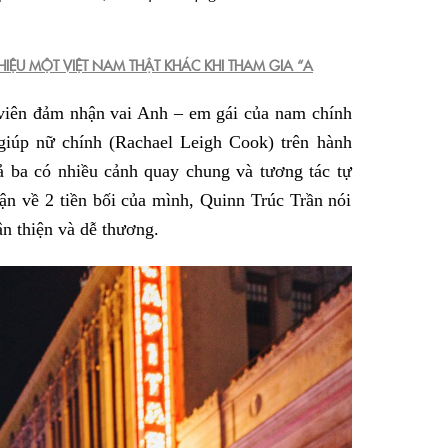
IỆU MỘT VIỆT NAM THẬT KHÁC KHI THAM GIA “A
 viên đảm nhận vai Anh – em gái của nam chính
h giúp nữ chính (Rachael Leigh Cook) trên hành
ả ba có nhiều cảnh quay chung và tương tác tự
ận về 2 tiền bối của mình, Quinn Trúc Trần nói
ân thiện và dễ thương.