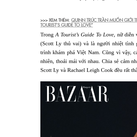
>>> XEM THÊM:
QUINN TRÚC TRẦN MUỐN GIỚI TH
TOURIST’S GUIDE TO LOVE”
Trong
A Tourist’s Guide To Love
, nữ diễn
(Scott Ly thủ vai) và là người nhiệt tìn
trình khám phá Việt Nam. Cũng vì vậy, c
nhiên, thoải mái với nhau. Chia sẻ cảm nh
Scott Ly và Rachael Leigh Cook đều rất th