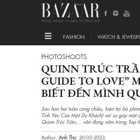
Toggle
FASHION
WATCH & JEWELR
navigation
PHOTOSHOOTS
QUINN TRÚC TRẦN
GUIDE TO LOVE” 
BIẾT ĐẾN MÌNH QU
Sau hơn hai tuần công chiếu, hiện tại bộ phim 
Tình Yêu Của Một Du Khách) với sự góp mặt c
Quinn Trúc Trần,... vẫn đang nằm trong Top th
Author:
Anh Thư
.
20-05-2023.