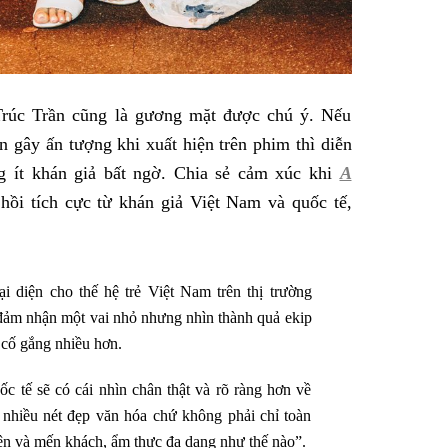
Trúc Trần cũng là gương mặt được chú ý. Nếu
ên gây ấn tượng khi xuất hiện trên phim thì diễn
g ít khán giả bất ngờ. Chia sẻ cảm xúc khi
A
ồi tích cực từ khán giả Việt Nam và quốc tế,
i diện cho thế hệ trẻ Việt Nam trên thị trường
đảm nhận một vai nhỏ nhưng nhìn thành quả ekip
i cố gắng nhiều hơn.
c tế sẽ có cái nhìn chân thật và rõ ràng hơn về
nhiều nét đẹp văn hóa chứ không phải chỉ toàn
hiện và mến khách, ẩm thực đa dạng như thế nào”.