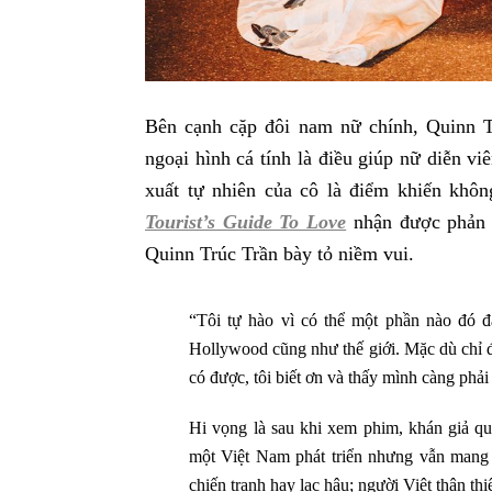
Bên cạnh cặp đôi nam nữ chính, Quinn 
ngoại hình cá tính là điều giúp nữ diễn vi
xuất tự nhiên của cô là điểm khiến khôn
Tourist’s Guide To Love
nhận được phản h
Quinn Trúc Trần bày tỏ niềm vui.
“Tôi tự hào vì có thể một phần nào đó đạ
Hollywood cũng như thế giới. Mặc dù chỉ 
có được, tôi biết ơn và thấy mình càng phả
Hi vọng là sau khi xem phim, khán giả quố
một Việt Nam phát triển nhưng vẫn mang 
chiến tranh hay lạc hậu; người Việt thân t